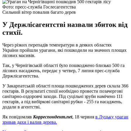
Фото: пресс-служба Гослесагентства
Сильний вітер повалив багато дерев
У Держлісагентстві назвали збиток від
стихії.
Через різких перепадів температури в деяких областях
України пройшли урагани, які пошкодили на значних площах
лісових масивів.
Так, у Чернігівській області було пошкоджено близько 500 га
лісових насаджень, передає у четвер, 7 липня прес-служба
Держлісагентства.
У Закарпатській області площа пошкоджених дерев склала 366
гектарів. В результаті стихії необхідно провести позачергові
санітарно-оздоровчі заходи. Під суцільні зруби намічено 111
гектарів, а під вибіркові санітарні рубки - 255 га насаджень,
додали в агентстві.
Як повідомляв
Корреспондент.net
, 18 червня
в Луцьку ураган
зривав дахи і валив дерева.