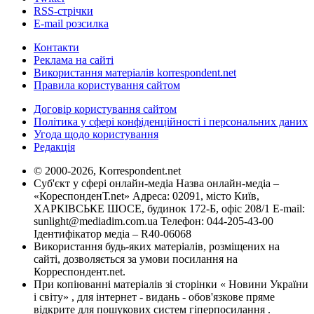
RSS-стрічки
E-mail розсилка
Контакти
Реклама на сайті
Використання матеріалів korrespondent.net
Правила користування сайтом
Договір користування сайтом
Політика у сфері конфіденційності і персональних даних
Угода щодо користування
Редакція
© 2000-2026, Korrespondent.net
Суб'єкт у сфері онлайн-медіа Назва онлайн-медіа –
«КореспонденТ.net» Адреса: 02091, місто Київ,
ХАРКІВСЬКЕ ШОСЕ, будинок 172-Б, офіс 208/1 E-mail:
sunlight@mediadim.com.ua
Телефон: 044-205-43-00
Ідентифікатор медіа – R40-06068
Використання будь-яких матеріалів, розміщених на
сайті, дозволяється за умови посилання на
Корреспондент.net.
При копіюванні матеріалів зі сторінки « Новини України
і світу» , для інтернет - видань - обов'язкове пряме
відкрите для пошукових систем гіперпосилання .