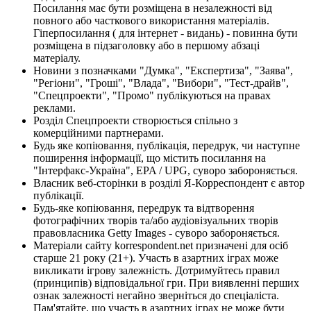
Посилання має бути розміщена в незалежності від
повного або часткового використання матеріалів.
Гіперпосилання ( для інтернет - видань) - повинна бути
розміщена в підзаголовку або в першому абзаці
матеріалу.
Новини з позначками "Думка", "Експертиза", "Заява",
"Регіони", "Гроші", "Влада", "Вибори", "Тест-драйв",
"Спецпроекти", "Промо" публікуються на правах
реклами.
Розділ Спецпроекти створюється спільно з
комерційними партнерами.
Будь яке копіювання, публікація, передрук, чи наступне
поширення інформації, що містить посилання на
"Інтерфакс-Україна", EPA / UPG, суворо забороняється.
Власник веб-сторінки в розділі Я-Корреспондент є автор
публікації.
Будь-яке копіювання, передрук та відтворення
фотографічних творів та/або аудіовізуальних творів
правовласника Getty Images - суворо забороняється.
Матеріали сайту korrespondent.net призначені для осіб
старше 21 року (21+). Участь в азартних іграх може
викликати ігрову залежність. Дотримуйтесь правил
(принципів) відповідальної гри. При виявленні перших
ознак залежності негайно зверніться до спеціаліста.
Пам'ятайте, що участь в азартних іграх не може бути