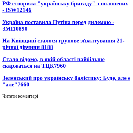
РФ створила "українську бригаду" з полонених
- ISW
12146
Україна поставила Путіна перед дилемою -
ЗМІ
10890
На Київщині сталося групове зґвалтування 21-
річної дівчини
8188
Стало відомо, в якій області найбільше
скаржаться на ТЦК
7960
Зеленський про українську балістику: Буде, але є
"але"
7660
Читати коментарі