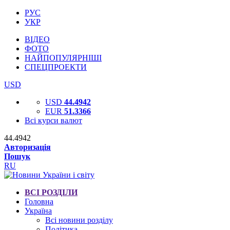
РУС
УКР
ВІДЕО
ФОТО
НАЙПОПУЛЯРНІШІ
СПЕЦПРОЕКТИ
USD
USD
44.4942
EUR
51.3366
Всі курси валют
44.4942
Авторизація
Пошук
RU
ВСІ РОЗДІЛИ
Головна
Україна
Всі новини розділу
Політика