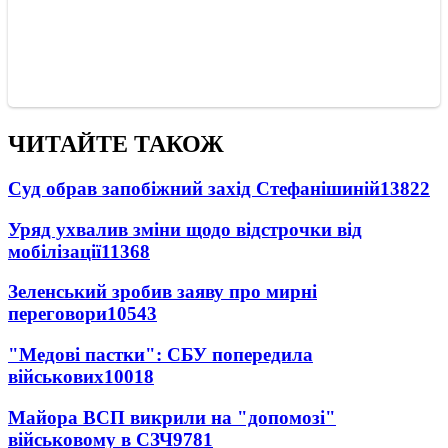
ЧИТАЙТЕ ТАКОЖ
Суд обрав запобіжний захід Стефанішиній
13822
Уряд ухвалив зміни щодо відстрочки від
мобілізації
11368
Зеленський зробив заяву про мирні
переговори
10543
"Медові пастки": СБУ попередила
військових
10018
Майора ВСП викрили на "допомозі"
військовому в СЗЧ
9781