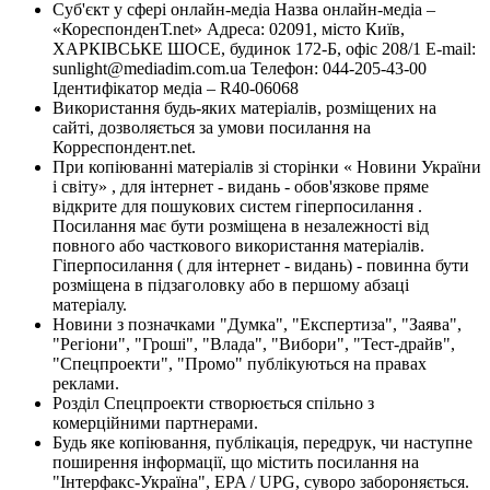
Суб'єкт у сфері онлайн-медіа Назва онлайн-медіа –
«КореспонденТ.net» Адреса: 02091, місто Київ,
ХАРКІВСЬКЕ ШОСЕ, будинок 172-Б, офіс 208/1 E-mail:
sunlight@mediadim.com.ua
Телефон: 044-205-43-00
Ідентифікатор медіа – R40-06068
Використання будь-яких матеріалів, розміщених на
сайті, дозволяється за умови посилання на
Корреспондент.net.
При копіюванні матеріалів зі сторінки « Новини України
і світу» , для інтернет - видань - обов'язкове пряме
відкрите для пошукових систем гіперпосилання .
Посилання має бути розміщена в незалежності від
повного або часткового використання матеріалів.
Гіперпосилання ( для інтернет - видань) - повинна бути
розміщена в підзаголовку або в першому абзаці
матеріалу.
Новини з позначками "Думка", "Експертиза", "Заява",
"Регіони", "Гроші", "Влада", "Вибори", "Тест-драйв",
"Спецпроекти", "Промо" публікуються на правах
реклами.
Розділ Спецпроекти створюється спільно з
комерційними партнерами.
Будь яке копіювання, публікація, передрук, чи наступне
поширення інформації, що містить посилання на
"Інтерфакс-Україна", EPA / UPG, суворо забороняється.