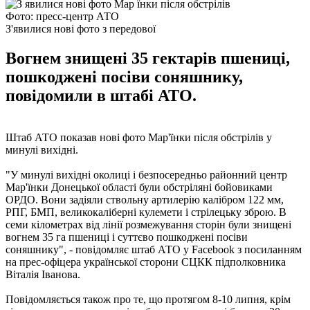
Фото: пресс-центр АТО
З'явилися нові фото з передової
Вогнем знищені 35 гектарів пшениці,
пошкоджені посіви соняшнику,
повідомили в штабі АТО.
Штаб АТО показав нові фото Мар'їнки після обстрілів у
минулі вихідні.
"У минулі вихідні околиці і безпосередньо районний центр
Мар'їнки Донецької області були обстріляні бойовиками
ОРДО. Вони задіяли ствольну артилерію калібром 122 мм,
РПГ, БМП, великокаліберні кулемети і стрілецьку зброю. В
семи кілометрах від лінії розмежування сторін були знищені
вогнем 35 га пшениці і суттєво пошкоджені посіви
соняшнику", - повідомляє штаб АТО у Facebook з посиланням
на прес-офіцера української сторони СЦКК підполковника
Віталія Іванова.
Повідомляється також про те, що протягом 8-10 липня, крім