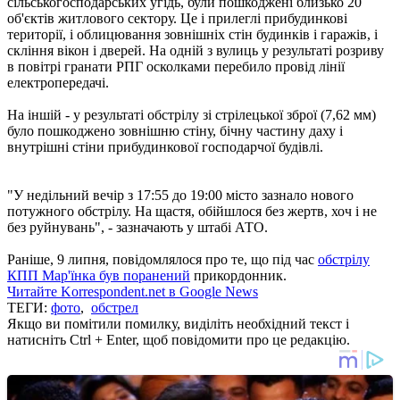
сільськогосподарських угідь, були пошкоджені близько 20
об'єктів житлового сектору. Це і прилеглі прибудинкові
території, і облицювання зовнішніх стін будинків і гаражів, і
скління вікон і дверей. На одній з вулиць у результаті розриву
в повітрі гранати РПГ осколками перебило провід лінії
електропередачі.
На іншій - у результаті обстрілу зі стрілецької зброї (7,62 мм)
було пошкоджено зовнішню стіну, бічну частину даху і
внутрішні стіни прибудинкової господарчої будівлі.
"У недільний вечір з 17:55 до 19:00 місто зазнало нового
потужного обстрілу. На щастя, обійшлося без жертв, хоч і не
без руйнувань", - зазначають у штабі АТО.
Раніше, 9 липня, повідомлялося про те, що під час
обстрілу
КПП Мар'їнка був поранений
прикордонник.
Читайте Korrespondent.net в Google News
ТЕГИ:
фото
,
обстрел
Якщо ви помітили помилку, виділіть необхідний текст і
натисніть Ctrl + Enter, щоб повідомити про це редакцію.