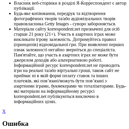
Власник веб-сторінки в розділі Я-Корреспондент є автор
публікації.
Будь-яке копіювання, передрук та відтворення
фотографічних творів та/або аудіовізуальних творів
правовласника Getty Images - суворо забороняється.
Матеріали сайту korrespondent.net призначені для осіб
старше 21 року (21+). Участь в азартних іграх може
викликати ігрову залежність. Дотримуйтесь правил
(принципів) відповідальної гри. При виявленні перших
ознак залежності негайно зверніться до спеціаліста.
Пам'ятайте, що участь в азартних іграх не може бути
джерелом доходів або альтернативою роботі.
Інформаційний ресурс korrespondent.net не проводить
ігри на реальні та/або віртуальні гроші, також сайт не
приймає ні в якій формі оплату ставок та інших
платежів, які пов’язані/можуть бути пов’язані з
азартними іграми, букмекерами чи тоталізаторами. Будь-
які матеріали на інформаційному ресурсі
korrespondent.net публікуються виключно в
інформаційних цілях.
X
Ошибка