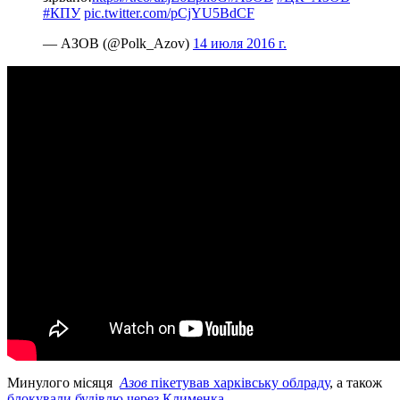
#КПУ
pic.twitter.com/pCjYU5BdCF
— АЗОВ (@Polk_Azov)
14 июля 2016 г.
Минулого місяця
Азов
пікетував харківську облраду
, а також
блокували будівлю через Клименка.