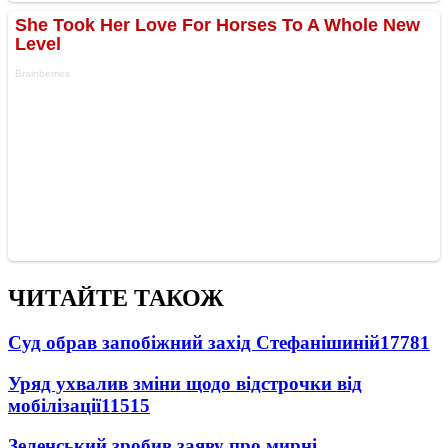
ЧИТАЙТЕ ТАКОЖ
Суд обрав запобіжний захід Стефанішиній
17781
Уряд ухвалив зміни щодо відстрочки від
мобілізації
11515
Зеленський зробив заяву про мирні