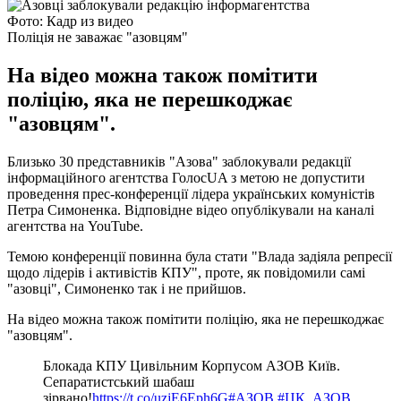
Фото: Кадр из видео
Поліція не заважає "азовцям"
На відео можна також помітити
поліцію, яка не перешкоджає
"азовцям".
Близько 30 представників "Азова" заблокували редакції
інформаційного агентства ГолосUA з метою не допустити
проведення прес-конференції лідера українських комуністів
Петра Симоненка. Відповідне відео опублікували на каналі
агентства на YouTube.
Темою конференції повинна була стати "Влада задіяла репресії
щодо лідерів і активістів КПУ", проте, як повідомили самі
"азовці", Симоненко так і не прийшов.
На відео можна також помітити поліцію, яка не перешкоджає
"азовцям".
Блокада КПУ Цивільним Корпусом АЗОВ Київ.
Сепаратистський шабаш
зірвано!
https://t.co/uzjE6Eph6G
#АЗОВ
#ЦК_АЗОВ