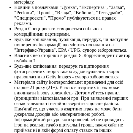
матеріалу.
Новини з позначками "Думка", "Експертиза", "Заява",
"Регіони", "Гроші", "Влада", "Вибори", "Тест-драйв",
"Спецпроекти", "Промо" публікуються на правах
реклами.
Розділ Спецпроекти створюється спільно з
комерційними партнерами.
Будь яке копіювання, публікація, передрук, чи наступне
поширення інформації, що містить посилання на
"Інтерфакс-Україна", EPA / UPG, суворо забороняється.
Власник веб-сторінки в розділі Я-Корреспондент є автор
публікації.
Будь-яке копіювання, передрук та відтворення
фотографічних творів та/або аудіовізуальних творів
правовласника Getty Images - суворо забороняється.
Матеріали сайту korrespondent.net призначені для осіб
старше 21 року (21+). Участь в азартних іграх може
викликати ігрову залежність. Дотримуйтесь правил
(принципів) відповідальної гри. При виявленні перших
ознак залежності негайно зверніться до спеціаліста.
Пам'ятайте, що участь в азартних іграх не може бути
джерелом доходів або альтернативою роботі.
Інформаційний ресурс korrespondent.net не проводить
ігри на реальні та/або віртуальні гроші, також сайт не
приймає ні в якій формі оплату ставок та інших