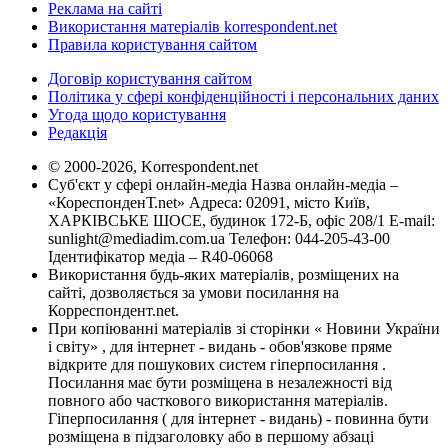
Реклама на сайті
Використання матеріалів korrespondent.net
Правила користування сайтом
Договір користування сайтом
Політика у сфері конфіденційності і персональних даних
Угода щодо користування
Редакція
© 2000-2026, Korrespondent.net
Суб'єкт у сфері онлайн-медіа Назва онлайн-медіа –
«КореспонденТ.net» Адреса: 02091, місто Київ,
ХАРКІВСЬКЕ ШОСЕ, будинок 172-Б, офіс 208/1 E-mail:
sunlight@mediadim.com.ua
Телефон: 044-205-43-00
Ідентифікатор медіа – R40-06068
Використання будь-яких матеріалів, розміщених на
сайті, дозволяється за умови посилання на
Корреспондент.net.
При копіюванні матеріалів зі сторінки « Новини України
і світу» , для інтернет - видань - обов'язкове пряме
відкрите для пошукових систем гіперпосилання .
Посилання має бути розміщена в незалежності від
повного або часткового використання матеріалів.
Гіперпосилання ( для інтернет - видань) - повинна бути
розміщена в підзаголовку або в першому абзаці