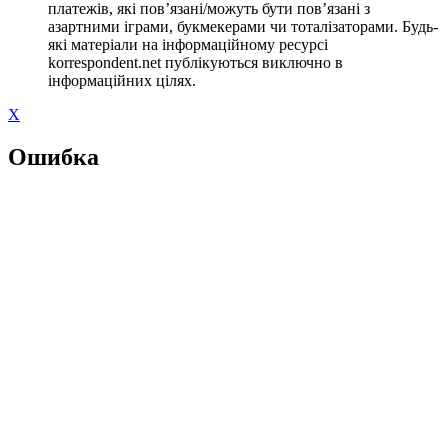
платежів, які пов’язані/можуть бути пов’язані з
азартними іграми, букмекерами чи тоталізаторами. Будь-
які матеріали на інформаційному ресурсі
korrespondent.net публікуються виключно в
інформаційних цілях.
X
Ошибка