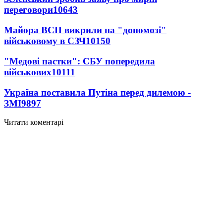
переговори
10643
Майора ВСП викрили на "допомозі"
військовому в СЗЧ
10150
"Медові пастки": СБУ попередила
військових
10111
Україна поставила Путіна перед дилемою -
ЗМІ
9897
Читати коментарі