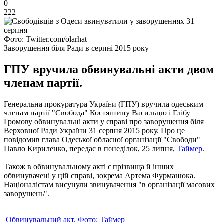
0
222
Фото: Twitter.com/olarhat
Заворушення біля Ради в серпні 2015 року
ГПУ вручила обвинувальні акти двом
членам партії.
Генеральна прокуратура України (ГПУ) вручила одеським
членам партії "Свобода" Костянтину Васильцю і Глібу
Громову обвинувальні акти у справі про заворушення біля
Верховної Ради України 31 серпня 2015 року.
Про це
повідомив глава Одеської обласної організації "Свободи"
Павло Кириленко, передає в понеділок, 25 липня,
Таймер
.
Також в обвинувальному акті є прізвища й інших
обвинувачені у цій справі, зокрема Артема Фурманюка.
Націоналістам висунули звинувачення "в організації масових
заворушень".
Обвинувальний акт.
Фото: Таймер