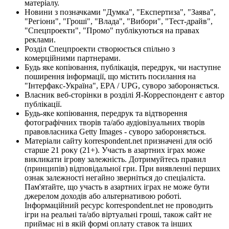
матеріалу.
Новини з позначками "Думка", "Експертиза", "Заява",
"Регіони", "Гроші", "Влада", "Вибори", "Тест-драйв",
"Спецпроекти", "Промо" публікуються на правах
реклами.
Розділ Спецпроекти створюється спільно з
комерційними партнерами.
Будь яке копіювання, публікація, передрук, чи наступне
поширення інформації, що містить посилання на
"Інтерфакс-Україна", EPA / UPG, суворо забороняється.
Власник веб-сторінки в розділі Я-Корреспондент є автор
публікації.
Будь-яке копіювання, передрук та відтворення
фотографічних творів та/або аудіовізуальних творів
правовласника Getty Images - суворо забороняється.
Матеріали сайту korrespondent.net призначені для осіб
старше 21 року (21+). Участь в азартних іграх може
викликати ігрову залежність. Дотримуйтесь правил
(принципів) відповідальної гри. При виявленні перших
ознак залежності негайно зверніться до спеціаліста.
Пам'ятайте, що участь в азартних іграх не може бути
джерелом доходів або альтернативою роботі.
Інформаційний ресурс korrespondent.net не проводить
ігри на реальні та/або віртуальні гроші, також сайт не
приймає ні в якій формі оплату ставок та інших