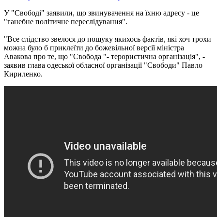
У "Свободі" заявили, що звинувачення на їхню адресу - це
"ганебне політичне переслідування".
"Все слідство звелося до пошуку якихось фактів, які хоч трохи
можна було б приклеїти до божевільної версії міністра
Авакова про те, що "Свобода "- терористична організація", -
заявив глава одеської обласної організації "Свободи" Павло
Кириленко.