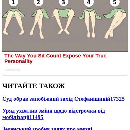
ЧИТАЙТЕ ТАКОЖ
Суд обрав запобіжний захід Стефанішиній
17325
Уряд ухвалив зміни щодо відстрочки від
мобілізації
11495
Зеленський зробив заяву про мирні