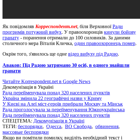
Як повідомляв
Корреспондент.net
, біля Верховної
Ради
прогримів потужний вибух
. У правоохоронців
кинули бойову
гранату
- поранення отримали до 100 силовиків. За даними
столичного мера Віталія Кличка,
один правоохоронець помер
.
Окрім того, з'явилось ще одне
відео вибуху під Радою
.
Аваков: Під Радою затримано 30 осіб, в одного знайшли
гранати
Читайте Korrespondent.net в Google News
Декомунізація в Україні
Рада перейменувала понад 320 населених пунктів
Україна змінила 22 географічні назви у Криму
У Києві на Алеї міст-героїв прибрали Москву та Мінськ
Рада проголосувала за перейменування Южноукраїнська
Рада перейменувала понад 320 населених пунктів
СПЕЦТЕМА:
Декомунізація в Україні
ТЕГИ:
беспорядки
,
Одесса
,
ВО Свобода
,
обвинения
,
массовые беспорядки
Якщо ви помітили помилку, виділіть необхідний текст і