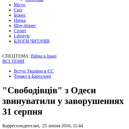
Місто
Світ
Бізнес
Наука
Шоу-бізнес
Спорт
Lifestyle
БЛОГИ ЧИТАЧІВ
СПЕЦТЕМА:
Війна в Ірані
ВСІ ТЕМИ
Вступ України в ЄС
Теракт в Барселоні
"Свободівців" з Одеси
звинуватили у заворушеннях
31 серпня
Корреспондент.net, 25 липня 2016, 11:44