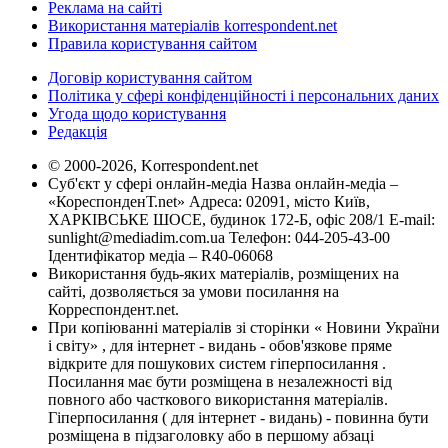
Реклама на сайті
Використання матеріалів korrespondent.net
Правила користування сайтом
Договір користування сайтом
Політика у сфері конфіденційності і персональних даних
Угода щодо користування
Редакція
© 2000-2026, Korrespondent.net
Суб'єкт у сфері онлайн-медіа Назва онлайн-медіа –
«КореспонденТ.net» Адреса: 02091, місто Київ,
ХАРКІВСЬКЕ ШОСЕ, будинок 172-Б, офіс 208/1 E-mail:
sunlight@mediadim.com.ua
Телефон: 044-205-43-00
Ідентифікатор медіа – R40-06068
Використання будь-яких матеріалів, розміщених на
сайті, дозволяється за умови посилання на
Корреспондент.net.
При копіюванні матеріалів зі сторінки « Новини України
і світу» , для інтернет - видань - обов'язкове пряме
відкрите для пошукових систем гіперпосилання .
Посилання має бути розміщена в незалежності від
повного або часткового використання матеріалів.
Гіперпосилання ( для інтернет - видань) - повинна бути
розміщена в підзаголовку або в першому абзаці