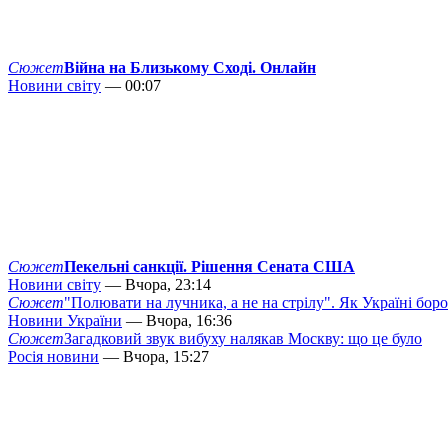
Сюжет
Війна на Близькому Сході. Онлайн
Новини світу
— 00:07
Сюжет
Пекельні санкції. Рішення Сената США
Новини світу
— Вчора, 23:14
Сюжет
"Полювати на лучника, а не на стрілу". Як Україні бор
Новини України
— Вчора, 16:36
Сюжет
Загадковий звук вибуху налякав Москву: що це було
Росія новини
— Вчора, 15:27