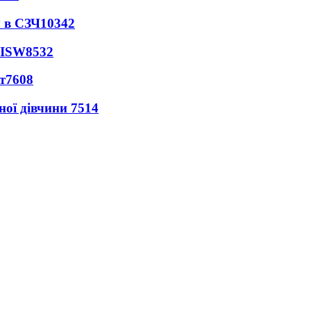
 в СЗЧ
10342
 ISW
8532
т
7608
ної дівчини
7514