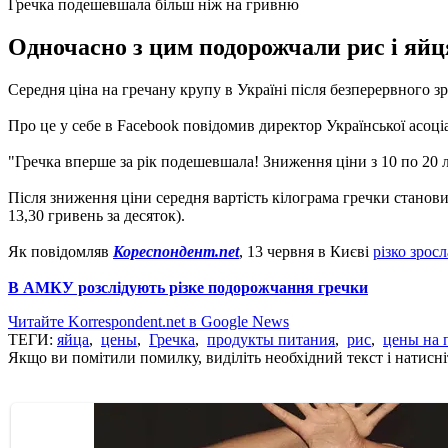
Гречка подешевшала більш ніж на гривню
Одночасно з цим подорожчали рис і яйц
Середня ціна на гречану крупу в Україні після безперервного зро
Про це у себе в Facebook повідомив директор Української асоц
"Гречка вперше за рік подешевшала! Зниження ціни з 10 по 20 л
Після зниження ціни середня вартість кілограма гречки становил
13,30 гривень за десяток).
Як повідомляв
Кореспондент.net
, 13 червня в Києві
різко зросл
В АМКУ розслідують різке подорожчання гречки
Читайте Korrespondent.net в Google News
ТЕГИ:
яйца
,
цены
,
Гречка
,
продукты питания
,
рис
,
цены на 
Якщо ви помітили помилку, виділіть необхідний текст і натисніт