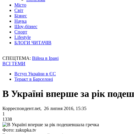
Місто
Світ
Бізнес
Наука
Шоу-бізнес
Спорт
Lifestyle
БЛОГИ ЧИТАЧІВ
СПЕЦТЕМА:
Війна в Ірані
ВСІ ТЕМИ
Вступ України в ЄС
Теракт в Барселоні
В Україні вперше за рік поде
Корреспондент.net, 26 липня 2016, 15:35
1
1338
Фото: zakupka.tv