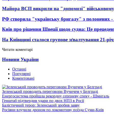
Майора ВСП викрили на "допомозі" військовому
РФ створила "українську бригаду" з полонених -
Київ про рішення Швеції щодо судна: Це прецеден
На Київщині сталося групове зґвалтування 21-річ
Читати коментарі
Новини України
Останні
Популярні
Коментовані
Зеленський проводить переговори Вучичем у Белграді
Енергосистема пройшла рекордну серпневу спеку - Шмигаль
Генштаб підтвердив удари по двох НПЗ в Росії
Балістичний терор: Зеленський зробив заяву
Росіяни влучили дроном по локомотиву поїзда Суми-Київ