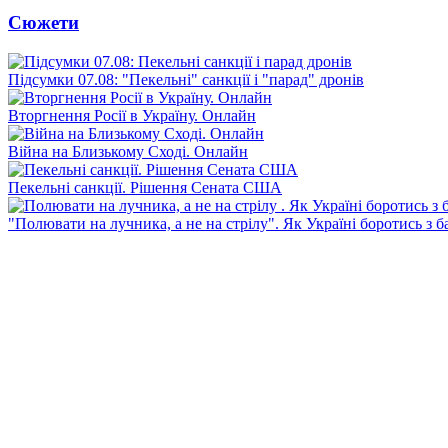
Сюжети
Підсумки 07.08: "Пекельні" санкції і "парад" дронів
Вторгнення Росії в Україну. Онлайн
Війна на Близькому Сході. Онлайн
Пекельні санкції. Рішення Сената США
"Полювати на лучника, а не на стрілу". Як Україні боротись з 