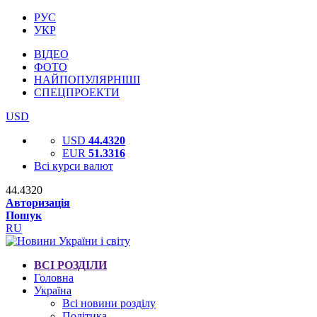
РУС
УКР
ВІДЕО
ФОТО
НАЙПОПУЛЯРНІШІ
СПЕЦПРОЕКТИ
USD
USD
44.4320
EUR
51.3316
Всі курси валют
44.4320
Авторизація
Пошук
RU
ВСІ РОЗДІЛИ
Головна
Україна
Всі новини розділу
Політика