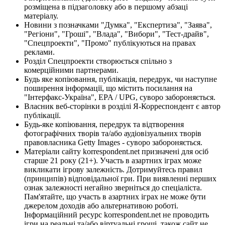
розміщена в підзаголовку або в першому абзаці
матеріалу.
Новини з позначками "Думка", "Експертиза", "Заява",
"Регіони", "Гроші", "Влада", "Вибори", "Тест-драйв",
"Спецпроекти", "Промо" публікуються на правах
реклами.
Розділ Спецпроекти створюється спільно з
комерційними партнерами.
Будь яке копіювання, публікація, передрук, чи наступне
поширення інформації, що містить посилання на
"Інтерфакс-Україна", EPA / UPG, суворо забороняється.
Власник веб-сторінки в розділі Я-Корреспондент є автор
публікації.
Будь-яке копіювання, передрук та відтворення
фотографічних творів та/або аудіовізуальних творів
правовласника Getty Images - суворо забороняється.
Матеріали сайту korrespondent.net призначені для осіб
старше 21 року (21+). Участь в азартних іграх може
викликати ігрову залежність. Дотримуйтесь правил
(принципів) відповідальної гри. При виявленні перших
ознак залежності негайно зверніться до спеціаліста.
Пам'ятайте, що участь в азартних іграх не може бути
джерелом доходів або альтернативою роботі.
Інформаційний ресурс korrespondent.net не проводить
ігри на реальні та/або віртуальні гроші, також сайт не