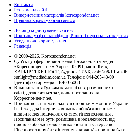
Контакти
Реклама на сайті
Використання матеріалів korrespondent.net
Правила користування сайтом
Договір користування сайтом
Політика у сфері конфіденційності і персональних даних
Угода щодо користування
Редакція
© 2000-2026, Korrespondent.net
Суб'єкт у сфері онлайн-медіа Назва онлайн-медіа –
«КореспонденТ.net» Адреса: 02091, місто Київ,
ХАРКІВСЬКЕ ШОСЕ, будинок 172-Б, офіс 208/1 E-mail:
sunlight@mediadim.com.ua
Телефон: 044-205-43-00
Ідентифікатор медіа – R40-06068
Використання будь-яких матеріалів, розміщених на
сайті, дозволяється за умови посилання на
Корреспондент.net.
При копіюванні матеріалів зі сторінки « Новини України
і світу» , для інтернет - видань - обов'язкове пряме
відкрите для пошукових систем гіперпосилання .
Посилання має бути розміщена в незалежності від
повного або часткового використання матеріалів.
Гіперпосилання ( для інтернет - видань) - повинна бути