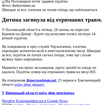
Фото: thekievtimes.ua
Швидше за все, хлопчик не почув поїзда, що наближається
Дитина загинула від отриманих травм.
У Полтавській області в четвер, 28 липня, на перегоні
Крюков-на-Дніпрі - Бурти під колесами потяга загинув 14-
річний підліток.
Як повідомили в прес-службі Укрзалізниці, хлопчик
переходив залізничні колії в невстановленому місці. Швидше
за все, підліток не почув сигнал поїзда, тому що слухав
музику через навушники.
Машиніст екстрено загальмував, проте запобігти наїзду не
вдалося. Підліток помер від отриманих травм на місці НП.
Як повідомляв
Кореспондент.net
, 25 червня в Хмельницькій
області
поїзд збив дівчину.
У Вінницькій області поїзд збив пенсіонера
Читайте Korrespondent.net в Google News