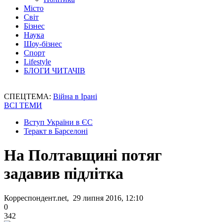
Місто
Світ
Бізнес
Наука
Шоу-бізнес
Спорт
Lifestyle
БЛОГИ ЧИТАЧІВ
СПЕЦТЕМА:
Війна в Ірані
ВСІ ТЕМИ
Вступ України в ЄС
Теракт в Барселоні
На Полтавщині потяг
задавив підлітка
Корреспондент.net, 29 липня 2016, 12:10
0
342