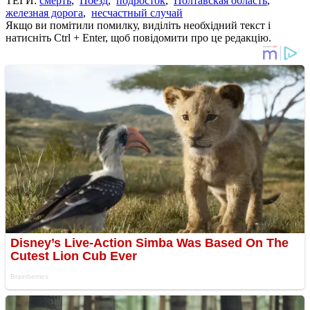
ТЕГИ:
смерть
,
Поезд
,
подросток
,
Полтавская область
,
железная дорога
,
несчастный случай
Якщо ви помітили помилку, виділіть необхідний текст і
натисніть Ctrl + Enter, щоб повідомити про це редакцію.