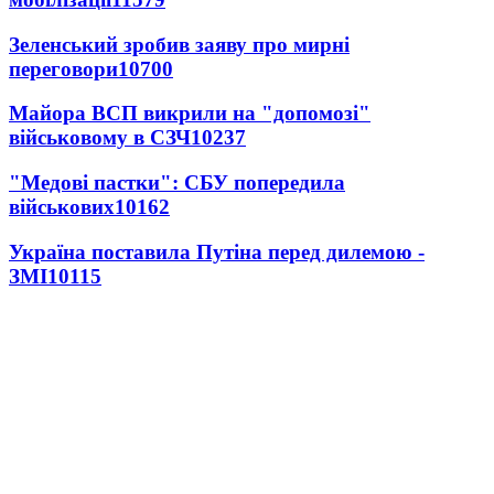
Зеленський зробив заяву про мирні
переговори
10700
Майора ВСП викрили на "допомозі"
військовому в СЗЧ
10237
"Медові пастки": СБУ попередила
військових
10162
Україна поставила Путіна перед дилемою -
ЗМІ
10115