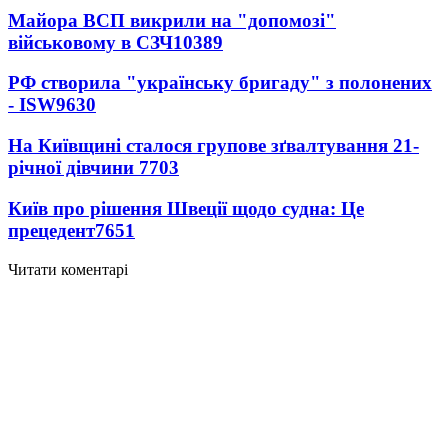
Майора ВСП викрили на "допомозі"
військовому в СЗЧ
10389
РФ створила "українську бригаду" з полонених
- ISW
9630
На Київщині сталося групове зґвалтування 21-
річної дівчини
7703
Київ про рішення Швеції щодо судна: Це
прецедент
7651
Читати коментарі