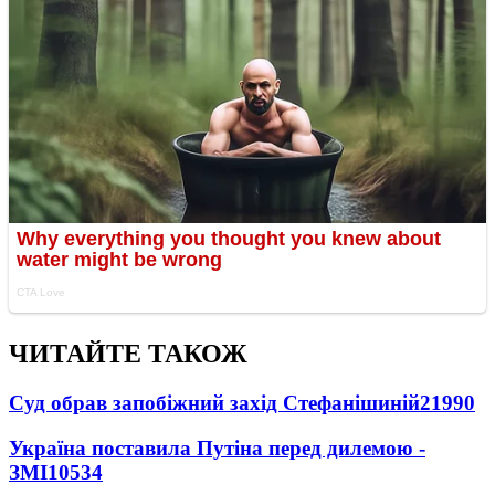
ЧИТАЙТЕ ТАКОЖ
Суд обрав запобіжний захід Стефанішиній
21990
Україна поставила Путіна перед дилемою -
ЗМІ
10534