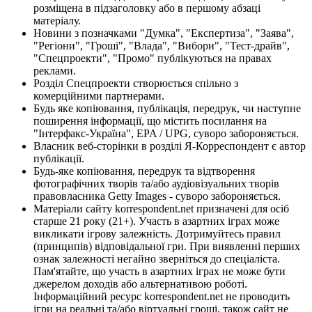
розміщена в підзаголовку або в першому абзаці
матеріалу.
Новини з позначками "Думка", "Експертиза", "Заява",
"Регіони", "Гроші", "Влада", "Вибори", "Тест-драйв",
"Спецпроекти", "Промо" публікуються на правах
реклами.
Розділ Спецпроекти створюється спільно з
комерційними партнерами.
Будь яке копіювання, публікація, передрук, чи наступне
поширення інформації, що містить посилання на
"Інтерфакс-Україна", EPA / UPG, суворо забороняється.
Власник веб-сторінки в розділі Я-Корреспондент є автор
публікації.
Будь-яке копіювання, передрук та відтворення
фотографічних творів та/або аудіовізуальних творів
правовласника Getty Images - суворо забороняється.
Матеріали сайту korrespondent.net призначені для осіб
старше 21 року (21+). Участь в азартних іграх може
викликати ігрову залежність. Дотримуйтесь правил
(принципів) відповідальної гри. При виявленні перших
ознак залежності негайно зверніться до спеціаліста.
Пам'ятайте, що участь в азартних іграх не може бути
джерелом доходів або альтернативою роботі.
Інформаційний ресурс korrespondent.net не проводить
ігри на реальні та/або віртуальні гроші, також сайт не