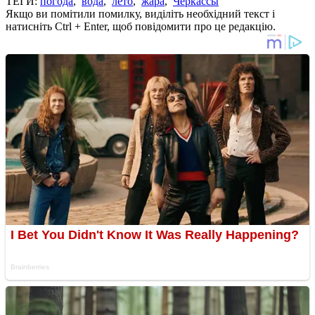
ТЕГИ:
погода
,
вода
,
лето
,
жара
,
Черкассы
Якщо ви помітили помилку, виділіть необхідний текст і
натисніть Ctrl + Enter, щоб повідомити про це редакцію.