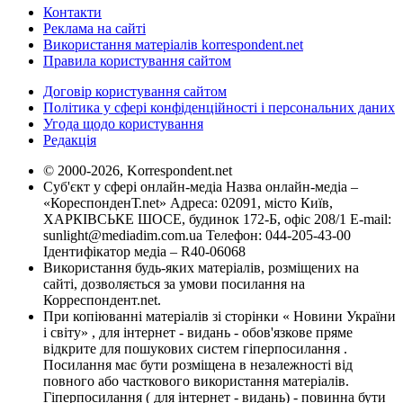
Контакти
Реклама на сайті
Використання матеріалів korrespondent.net
Правила користування сайтом
Договір користування сайтом
Політика у сфері конфіденційності і персональних даних
Угода щодо користування
Редакція
© 2000-2026, Korrespondent.net
Суб'єкт у сфері онлайн-медіа Назва онлайн-медіа –
«КореспонденТ.net» Адреса: 02091, місто Київ,
ХАРКІВСЬКЕ ШОСЕ, будинок 172-Б, офіс 208/1 E-mail:
sunlight@mediadim.com.ua
Телефон: 044-205-43-00
Ідентифікатор медіа – R40-06068
Використання будь-яких матеріалів, розміщених на
сайті, дозволяється за умови посилання на
Корреспондент.net.
При копіюванні матеріалів зі сторінки « Новини України
і світу» , для інтернет - видань - обов'язкове пряме
відкрите для пошукових систем гіперпосилання .
Посилання має бути розміщена в незалежності від
повного або часткового використання матеріалів.
Гіперпосилання ( для інтернет - видань) - повинна бути