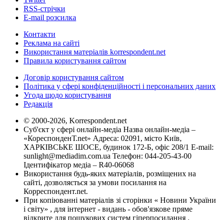
RSS-стрічки
E-mail розсилка
Контакти
Реклама на сайті
Використання матеріалів korrespondent.net
Правила користування сайтом
Договір користування сайтом
Політика у сфері конфіденційності і персональних даних
Угода щодо користування
Редакція
© 2000-2026, Korrespondent.net
Суб'єкт у сфері онлайн-медіа Назва онлайн-медіа –
«КореспонденТ.net» Адреса: 02091, місто Київ,
ХАРКІВСЬКЕ ШОСЕ, будинок 172-Б, офіс 208/1 E-mail:
sunlight@mediadim.com.ua
Телефон: 044-205-43-00
Ідентифікатор медіа – R40-06068
Використання будь-яких матеріалів, розміщених на
сайті, дозволяється за умови посилання на
Корреспондент.net.
При копіюванні матеріалів зі сторінки « Новини України
і світу» , для інтернет - видань - обов'язкове пряме
відкрите для пошукових систем гіперпосилання .