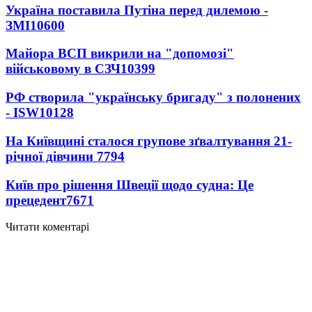
Україна поставила Путіна перед дилемою -
ЗМІ
10600
Майора ВСП викрили на "допомозі"
військовому в СЗЧ
10399
РФ створила "українську бригаду" з полонених
- ISW
10128
На Київщині сталося групове зґвалтування 21-
річної дівчини
7794
Київ про рішення Швеції щодо судна: Це
прецедент
7671
Читати коментарі