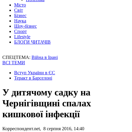
Місто
Світ
Бізнес
Наука
Шоу-бізнес
Спорт
Lifestyle
БЛОГИ ЧИТАЧІВ
СПЕЦТЕМА:
Війна в Ірані
ВСІ ТЕМИ
Вступ України в ЄС
Теракт в Барселоні
У дитячому садку на
Чернігівщині спалах
кишкової інфекції
Корреспондент.net, 8 серпня 2016, 14:40