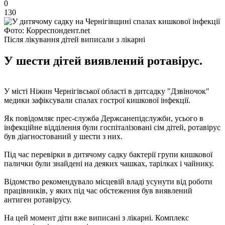
0
130
Фото: Корреспондент.net
Після лікування дітей виписали з лікарні
У шести дітей виявлений ротавірус.
У місті Ніжин Чернігівської області в дитсадку "Дзвіночок"
медики зафіксували спалах гострої кишкової інфекції.
Як повідомляє прес-служба Держсанепідслужби, усього в
інфекційне відділення були госпіталізовані сім дітей, ротавірус
був діагностований у шести з них.
Під час перевірки в дитячому садку бактерії групи кишкової
палички були знайдені на деяких чашках, тарілках і чайнику.
Відомство рекомендувало місцевій владі усунути від роботи
працівників, у яких під час обстеження був виявлений
антиген ротавірусу.
На цей момент діти вже виписані з лікарні. Комплекс