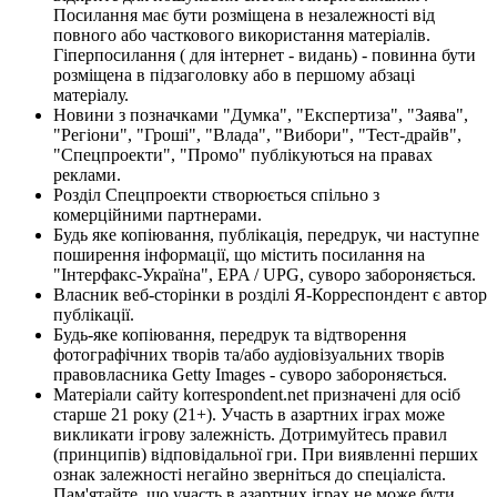
Посилання має бути розміщена в незалежності від
повного або часткового використання матеріалів.
Гіперпосилання ( для інтернет - видань) - повинна бути
розміщена в підзаголовку або в першому абзаці
матеріалу.
Новини з позначками "Думка", "Експертиза", "Заява",
"Регіони", "Гроші", "Влада", "Вибори", "Тест-драйв",
"Спецпроекти", "Промо" публікуються на правах
реклами.
Розділ Спецпроекти створюється спільно з
комерційними партнерами.
Будь яке копіювання, публікація, передрук, чи наступне
поширення інформації, що містить посилання на
"Інтерфакс-Україна", EPA / UPG, суворо забороняється.
Власник веб-сторінки в розділі Я-Корреспондент є автор
публікації.
Будь-яке копіювання, передрук та відтворення
фотографічних творів та/або аудіовізуальних творів
правовласника Getty Images - суворо забороняється.
Матеріали сайту korrespondent.net призначені для осіб
старше 21 року (21+). Участь в азартних іграх може
викликати ігрову залежність. Дотримуйтесь правил
(принципів) відповідальної гри. При виявленні перших
ознак залежності негайно зверніться до спеціаліста.
Пам'ятайте, що участь в азартних іграх не може бути