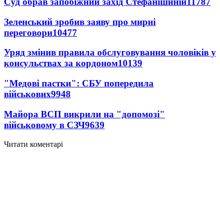
Суд обрав запобіжний захід Стефанішиній
11787
Зеленський зробив заяву про мирні
переговори
10477
Уряд змінив правила обслуговування чоловіків у
консульствах за кордоном
10139
"Медові пастки": СБУ попередила
військових
9948
Майора ВСП викрили на "допомозі"
військовому в СЗЧ
9639
Читати коментарі