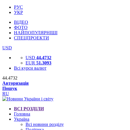
РУС
УКР
ВІДЕО
ФОТО
НАЙПОПУЛЯРНІШІ
СПЕЦПРОЕКТИ
USD
USD
44.4732
EUR
51.3093
Всі курси валют
44.4732
Авторизація
Пошук
RU
ВСІ РОЗДІЛИ
Головна
Україна
Всі новини розділу
Політика