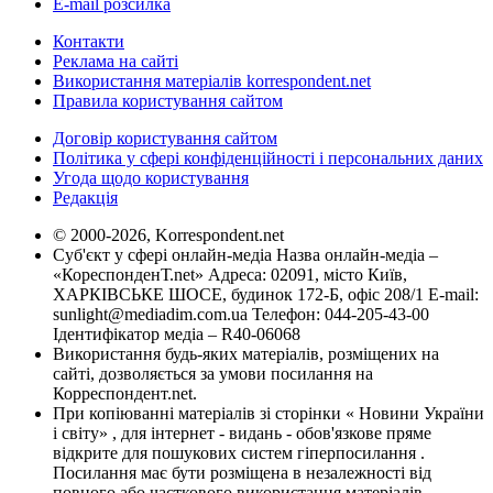
E-mail розсилка
Контакти
Реклама на сайті
Використання матеріалів korrespondent.net
Правила користування сайтом
Договір користування сайтом
Політика у сфері конфіденційності і персональних даних
Угода щодо користування
Редакція
© 2000-2026, Korrespondent.net
Суб'єкт у сфері онлайн-медіа Назва онлайн-медіа –
«КореспонденТ.net» Адреса: 02091, місто Київ,
ХАРКІВСЬКЕ ШОСЕ, будинок 172-Б, офіс 208/1 E-mail:
sunlight@mediadim.com.ua
Телефон: 044-205-43-00
Ідентифікатор медіа – R40-06068
Використання будь-яких матеріалів, розміщених на
сайті, дозволяється за умови посилання на
Корреспондент.net.
При копіюванні матеріалів зі сторінки « Новини України
і світу» , для інтернет - видань - обов'язкове пряме
відкрите для пошукових систем гіперпосилання .
Посилання має бути розміщена в незалежності від
повного або часткового використання матеріалів.