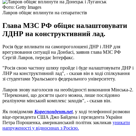
Фото: Getty Images
Лавров обіцяє вплинути на сепаратистів
Глава МЗС РФ обіцяє налаштовувати
ЛДНР на конструктивний лад.
Росія буде впливати на самопроголошені ДНР і ЛНР для
врегулювання ситуації на Донбасі, заявив глава МЗС РФ
Сергій Лавров, передає Інтерфакс.
"Росія свою частину шляху пройде і буде налаштовувати ДНР і
ЛНР на конструктивний лад", - сказав він в ході спілкування
зі студентами Уральського федерального університету.
Лавров знову наголосив на необхідності виконання Мінська-2.
"Переконані, що досягти цього можна, лише послідовно
реалізуючи мінський комплекс заходів", - сказав він.
Як повідомляв
Кореспондент.net
, у ході телефонної розмови
віце-президента США Джо Байдена і президента України
Петра Порошенка, американський політик закликав
уникати
напруженості у відносинах з Росією.