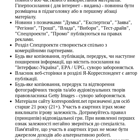
Гіперпосилання ( для інтернет - видань) - повинна бути
розміщена в підзаголовку або в першому абзаці
матеріалу.
Новини з позначками "Думка", "Експертиза", "Заява",
"Регіони", "Гроші", "Влада", "Вибори", "Тест-драйв",
"Спецпроекти", "Промо" публікуються на правах
реклами.
Розділ Спецпроекти створюється спільно з
комерційними партнерами.
Будь яке копіювання, публікація, передрук, чи наступне
поширення інформації, що містить посилання на
"Інтерфакс-Україна", EPA / UPG, суворо забороняється.
Власник веб-сторінки в розділі Я-Корреспондент є автор
публікації.
Будь-яке копіювання, передрук та відтворення
фотографічних творів та/або аудіовізуальних творів
правовласника Getty Images - суворо забороняється.
Матеріали сайту korrespondent.net призначені для осіб
старше 21 року (21+). Участь в азартних іграх може
викликати ігрову залежність. Дотримуйтесь правил
(принципів) відповідальної гри. При виявленні перших
ознак залежності негайно зверніться до спеціаліста.
Пам'ятайте, що участь в азартних іграх не може бути
джерелом доходів або альтернативою роботі.