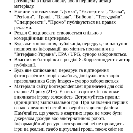
розміщена в підзаголовку або в першому абзаці
матеріалу.
Новини з позначками "Думка", "Експертиза", "Заява",
"Регіони", "Гроші", "Влада", "Вибори", "Тест-драйв",
"Спецпроекти", "Промо" публікуються на правах
реклами.
Розділ Спецпроекти створюється спільно з
комерційними партнерами.
Будь яке копіювання, публікація, передрук, чи наступне
поширення інформації, що містить посилання на
"Інтерфакс-Україна", EPA / UPG, суворо забороняється.
Власник веб-сторінки в розділі Я-Корреспондент є автор
публікації.
Будь-яке копіювання, передрук та відтворення
фотографічних творів та/або аудіовізуальних творів
правовласника Getty Images - суворо забороняється.
Матеріали сайту korrespondent.net призначені для осіб
старше 21 року (21+). Участь в азартних іграх може
викликати ігрову залежність. Дотримуйтесь правил
(принципів) відповідальної гри. При виявленні перших
ознак залежності негайно зверніться до спеціаліста.
Пам'ятайте, що участь в азартних іграх не може бути
джерелом доходів або альтернативою роботі.
Інформаційний ресурс korrespondent.net не проводить
ігри на реальні та/або віртуальні гроші, також сайт не