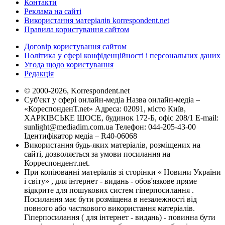
Контакти
Реклама на сайті
Використання матеріалів korrespondent.net
Правила користування сайтом
Договір користування сайтом
Політика у сфері конфіденційності і персональних даних
Угода щодо користування
Редакція
© 2000-2026, Korrespondent.net
Суб'єкт у сфері онлайн-медіа Назва онлайн-медіа –
«КореспонденТ.net» Адреса: 02091, місто Київ,
ХАРКІВСЬКЕ ШОСЕ, будинок 172-Б, офіс 208/1 E-mail:
sunlight@mediadim.com.ua
Телефон: 044-205-43-00
Ідентифікатор медіа – R40-06068
Використання будь-яких матеріалів, розміщених на
сайті, дозволяється за умови посилання на
Корреспондент.net.
При копіюванні матеріалів зі сторінки « Новини України
і світу» , для інтернет - видань - обов'язкове пряме
відкрите для пошукових систем гіперпосилання .
Посилання має бути розміщена в незалежності від
повного або часткового використання матеріалів.
Гіперпосилання ( для інтернет - видань) - повинна бути