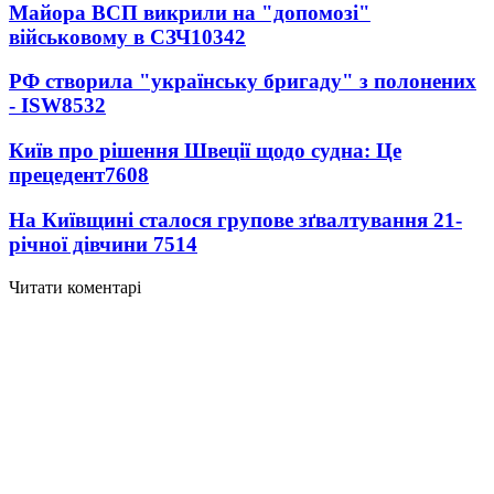
Майора ВСП викрили на "допомозі"
військовому в СЗЧ
10342
РФ створила "українську бригаду" з полонених
- ISW
8532
Київ про рішення Швеції щодо судна: Це
прецедент
7608
На Київщині сталося групове зґвалтування 21-
річної дівчини
7514
Читати коментарі