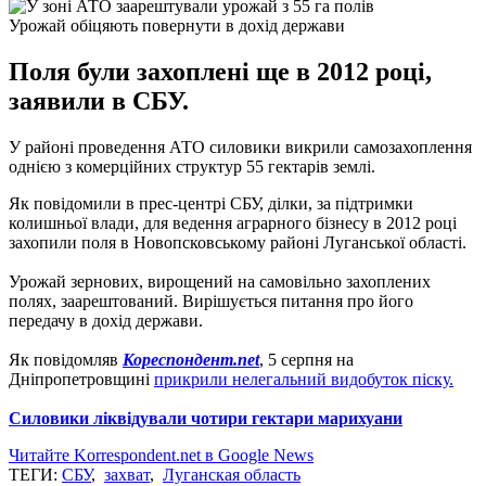
Урожай обіцяють повернути в дохід держави
Поля були захоплені ще в 2012 році,
заявили в СБУ.
У районі проведення АТО силовики викрили самозахоплення
однією з комерційних структур 55 гектарів землі.
Як повідомили в прес-центрі СБУ, ділки, за підтримки
колишньої влади, для ведення аграрного бізнесу в 2012 році
захопили поля в Новопсковському районі Луганської області.
Урожай зернових, вирощений на самовільно захоплених
полях, заарештований. Вирішується питання про його
передачу в дохід держави.
Як повідомляв
Кореспондент.net
, 5 серпня на
Дніпропетровщині
прикрили нелегальний видобуток піску.
Силовики ліквідували чотири гектари марихуани
Читайте Korrespondent.net в Google News
ТЕГИ:
СБУ
,
захват
,
Луганская область