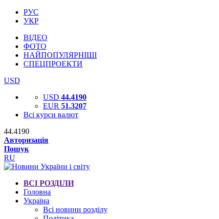
РУС
УКР
ВІДЕО
ФОТО
НАЙПОПУЛЯРНІШІ
СПЕЦПРОЕКТИ
USD
USD
44.4190
EUR
51.3207
Всі курси валют
44.4190
Авторизація
Пошук
RU
ВСІ РОЗДІЛИ
Головна
Україна
Всі новини розділу
Політика