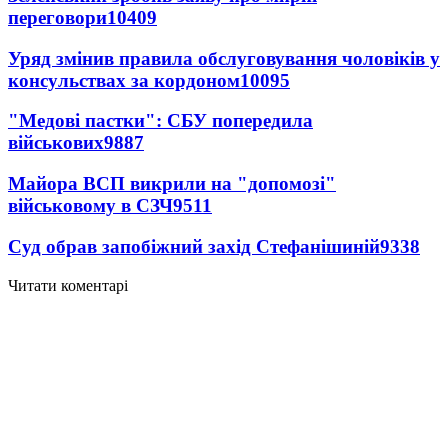
переговори
10409
Уряд змінив правила обслуговування чоловіків у
консульствах за кордоном
10095
"Медові пастки": СБУ попередила
військових
9887
Майора ВСП викрили на "допомозі"
військовому в СЗЧ
9511
Суд обрав запобіжний захід Стефанішиній
9338
Читати коментарі