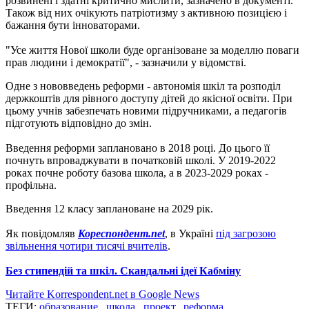
розвинені і здатні критично мислити, зазначено в документі.
Також від них очікують патріотизму з активною позицією і
бажання бути інноваторами.
"Усе життя Нової школи буде організоване за моделлю поваги
прав людини і демократії", - зазначили у відомстві.
Одне з нововведень реформи - автономія шкіл та розподіл
держкоштів для рівного доступу дітей до якісної освіти. При
цьому учнів забезпечать новими підручниками, а педагогів
підготують відповідно до змін.
Введення реформи заплановано в 2018 році. До цього її
почнуть впроваджувати в початковій школі. У 2019-2022
роках почне роботу базова школа, а в 2023-2029 роках -
профільна.
Введення 12 класу заплановане на 2029 рік.
Як повідомляв
Кореспондент.net
, в Україні
під загрозою
звільнення чотири тисячі вчителів
.
Без стипендій та шкіл. Скандальні ідеї Кабміну
Читайте Korrespondent.net в Google News
ТЕГИ:
образование
,
школа
,
проект
,
реформа
,