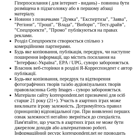
Гіперпосилання ( для інтернет - видань) - повинна бути
розміщена в підзаголовку або в першому абзаці
матеріалу.
Новини з позначками "Думка", "Експертиза", "Заява",
"Регіони", "Гроші", "Влада", "Вибори", "Тест-драйв",
"Спецпроекти", "Промо" публікуються на правах
реклами.
Розділ Спецпроекти створюється спільно з
комерційними партнерами.
Будь яке копіювання, публікація, передрук, чи наступне
поширення інформації, що містить посилання на
"Інтерфакс-Україна", EPA / UPG, суворо забороняється.
Власник веб-сторінки в розділі Я-Корреспондент є автор
публікації.
Будь-яке копіювання, передрук та відтворення
фотографічних творів та/або аудіовізуальних творів
правовласника Getty Images - суворо забороняється.
Матеріали сайту korrespondent.net призначені для осіб
старше 21 року (21+). Участь в азартних іграх може
викликати ігрову залежність. Дотримуйтесь правил
(принципів) відповідальної гри. При виявленні перших
ознак залежності негайно зверніться до спеціаліста.
Пам'ятайте, що участь в азартних іграх не може бути
джерелом доходів або альтернативою роботі.
Інформаційний ресурс korrespondent.net не проводить