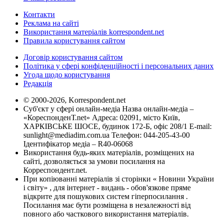
Контакти
Реклама на сайті
Використання матеріалів korrespondent.net
Правила користування сайтом
Договір користування сайтом
Політика у сфері конфіденційності і персональних даних
Угода щодо користування
Редакція
© 2000-2026, Korrespondent.net
Суб'єкт у сфері онлайн-медіа Назва онлайн-медіа –
«КореспонденТ.net» Адреса: 02091, місто Київ,
ХАРКІВСЬКЕ ШОСЕ, будинок 172-Б, офіс 208/1 E-mail:
sunlight@mediadim.com.ua
Телефон: 044-205-43-00
Ідентифікатор медіа – R40-06068
Використання будь-яких матеріалів, розміщених на
сайті, дозволяється за умови посилання на
Корреспондент.net.
При копіюванні матеріалів зі сторінки « Новини України
і світу» , для інтернет - видань - обов'язкове пряме
відкрите для пошукових систем гіперпосилання .
Посилання має бути розміщена в незалежності від
повного або часткового використання матеріалів.