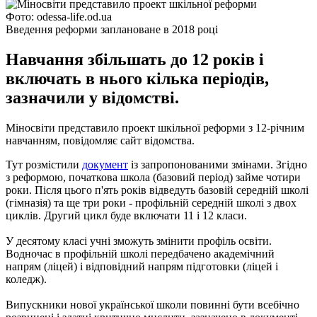
Фото: odessa-life.od.ua
Введення реформи заплановане в 2018 році
Навчання збільшать до 12 років і
включать в нього кілька періодів,
зазначили у відомстві.
Міносвіти представило проект шкільної реформи з 12-річним
навчанням, повідомляє сайт відомства.
Тут розмістили
документ
із запропонованими змінами. Згідно
з реформою, початкова школа (базовий період) займе чотири
роки. Після цього п'ять років відведуть базовій середній школі
(гімназія) та ще три роки - профільній середній школі з двох
циклів. Другий цикл буде включати 11 і 12 класи.
У десятому класі учні зможуть змінити профіль освіти.
Водночас в профільній школі передбачено академічний
напрям (ліцей) і відповідний напрям підготовки (ліцей і
коледж).
Випускники нової української школи повинні бути всебічно