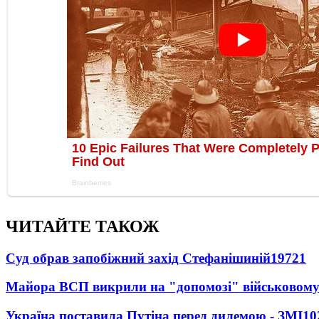
ЧИТАЙТЕ ТАКОЖ
Суд обрав запобіжний захід Стефанішиній
19721
Майора ВСП викрили на "допомозі" військовому
Україна поставила Путіна перед дилемою - ЗМІ
10