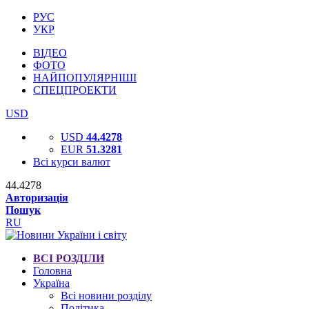
РУС
УКР
ВІДЕО
ФОТО
НАЙПОПУЛЯРНІШІ
СПЕЦПРОЕКТИ
USD
USD
44.4278
EUR
51.3281
Всі курси валют
44.4278
Авторизація
Пошук
RU
ВСІ РОЗДІЛИ
Головна
Україна
Всі новини розділу
Політика