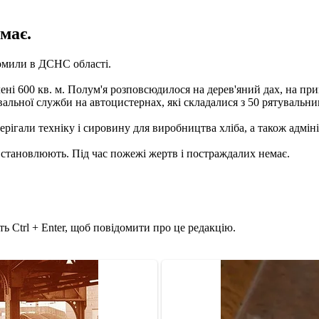
має.
омили в ДСНС області.
і 600 кв. м. Полум'я розповсюдилося на дерев'яний дах, на прим
льної служби на автоцистернах, які складалися з 50 рятувальник
рігали техніку і сировину для виробництва хліба, а також адмін
 встановлюють.
Під час пожежі жертв і постраждалих немає.
ь Ctrl + Enter, щоб повідомити про це редакцію.