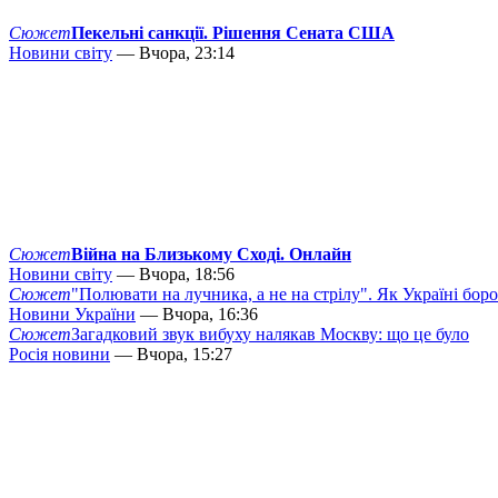
Сюжет
Пекельні санкції. Рішення Сената США
Новини світу
— Вчора, 23:14
Сюжет
Війна на Близькому Сході. Онлайн
Новини світу
— Вчора, 18:56
Сюжет
"Полювати на лучника, а не на стрілу". Як Україні бор
Новини України
— Вчора, 16:36
Сюжет
Загадковий звук вибуху налякав Москву: що це було
Росія новини
— Вчора, 15:27