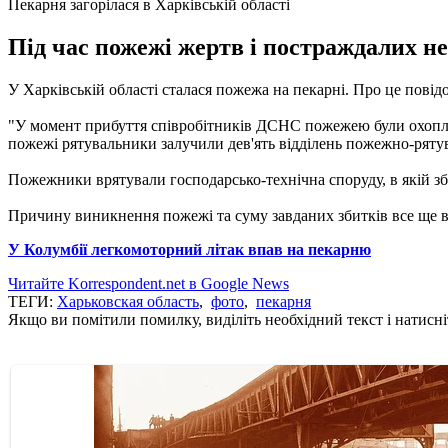
Пекарня загорілася в Харківській області
Під час пожежі жертв і постраждалих не
У Харківській області сталася пожежа на пекарні.
Про це повід
"У момент прибуття співробітників ДСНС пожежею були охоплен
пожежі рятувальники залучили дев'ять відділень пожежно-рятува
Пожежники врятували господарсько-технічна споруду, в якій збе
Причину виникнення пожежі та суму завданих збитків все ще
У Колумбії легкомоторний літак впав на пекарню
Читайте Korrespondent.net в Google News
ТЕГИ:
Харьковская область
,
фото
,
пекарня
Якщо ви помітили помилку, виділіть необхідний текст і натисніт