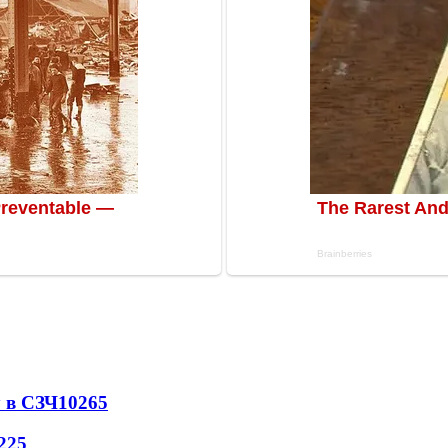
 в СЗЧ
10265
225