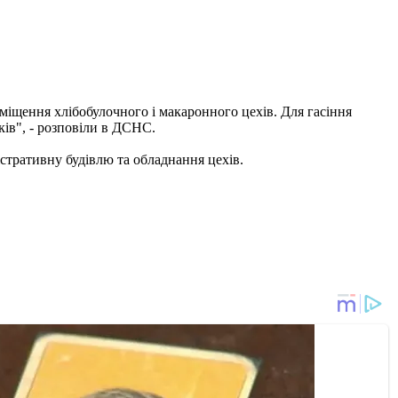
іщення хлібобулочного і макаронного цехів. Для гасіння
ів", - розповіли
в ДСНС.
істративну будівлю та обладнання цехів.