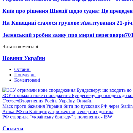
Київ про рішення Швеції щодо судна: Це прецеден
На Київщині сталося групове зґвалтування 21-річ
Зеленський зробив заяву про мирні переговори
70
Читати коментарі
Новини України
Останні
Популярні
Коментовані
ЗСУ отримали нове спорядження Бундесверу: що входить до к
Сюжет
Вторгнення Росії в Україну. Онлайн
Маск проти бажання України бити по пускових РФ через Starlin
Атака РФ на Київщину: три жертви, серед них дитина
РФ створила "українську бригаду" з полонених - ISW
Сюжети