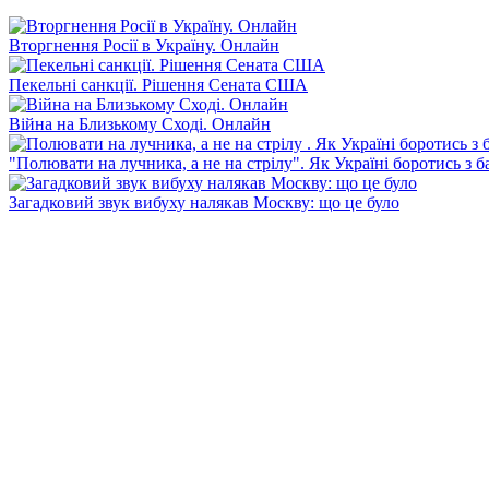
Вторгнення Росії в Україну. Онлайн
Пекельні санкції. Рішення Сената США
Війна на Близькому Сході. Онлайн
"Полювати на лучника, а не на стрілу". Як Україні боротись з 
Загадковий звук вибуху налякав Москву: що це було