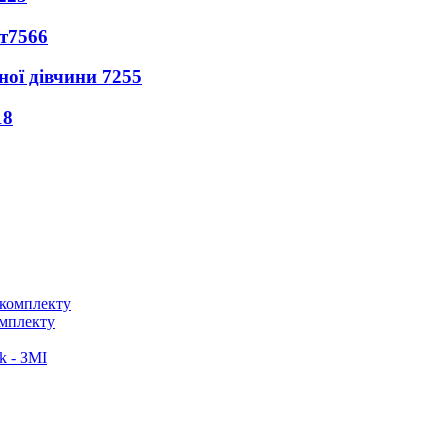
т
7566
ної дівчини
7255
18
омплекту
k - ЗМІ