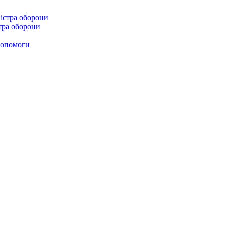
стра оборони
 допомоги