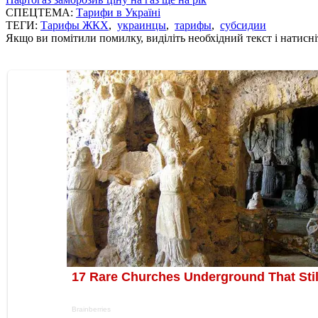
СПЕЦТЕМА:
Тарифи в Україні
ТЕГИ:
Тарифы ЖКХ
,
украинцы
,
тарифы
,
субсидии
Якщо ви помітили помилку, виділіть необхідний текст і натисніт