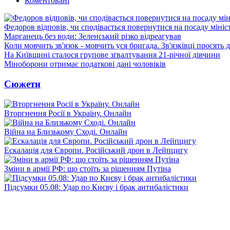
Коментовані
Федоров відповів, чи сподівається повернутися на посаду міні
Марганець без води: Зеленський різко відреагував
Коли мовчить зв'язок - мовчить уся бригада. Зв'язківці просять
На Київщині сталося групове зґвалтування 21-річної дівчини
Міноборони отримає податкові дані чоловіків
Сюжети
Вторгнення Росії в Україну. Онлайн
Війна на Близькому Сході. Онлайн
Ескалація для Європи. Російський дрон в Лейпцигу
Зміни в армії РФ: що стоїть за рішенням Путіна
Підсумки 05.08: Удар по Києву і брак антибалістики