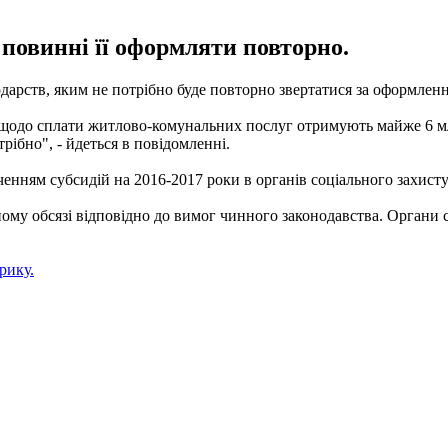
 повинні її оформляти повторно.
арств, яким не потрібно буде повторно звертатися за оформлен
 щодо сплати житлово-комунальних послуг отримують майже 6 мл
рібно", - йдеться в повідомленні.
нням субсидій на 2016-2017 роки в органів соціального захисту 
ному обсязі відповідно до вимог чинного законодавства. Органи
рику.