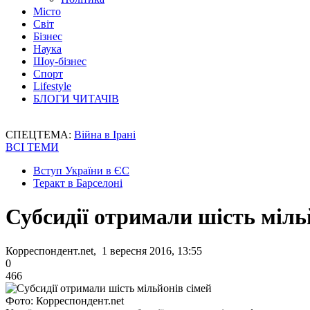
Місто
Світ
Бізнес
Наука
Шоу-бізнес
Спорт
Lifestyle
БЛОГИ ЧИТАЧІВ
СПЕЦТЕМА:
Війна в Ірані
ВСІ ТЕМИ
Вступ України в ЄС
Теракт в Барселоні
Субсидії отримали шість міль
Корреспондент.net, 1 вересня 2016, 13:55
0
466
Фото: Корреспондент.net