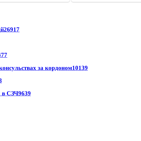
ії
26917
477
 консульствах за кордоном
10139
8
 в СЗЧ
9639