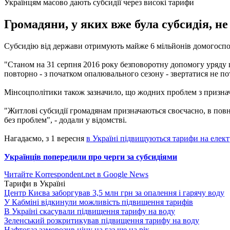
Українцям масово дають субсидії через високі тарифи
Громадяни, у яких вже була субсидія, не
Субсидію від держави отримують майже 6 мільйонів домогоспод
"Станом на 31 серпня 2016 року безповоротну допомогу уряду
повторно - з початком опалювального сезону - звертатися не пот
Мінсоцполітики також зазначило, що жодних проблем з призначе
"Житлові субсидії громадянам призначаються своєчасно, в пов
без проблем", - додали у відомстві.
Нагадаємо, з 1 вересня
в Україні підвищуються тарифи на елект
Українців попередили про черги за субсидіями
Читайте Korrespondent.net в Google News
Тарифи в Україні
Центр Києва заборгував 3,5 млн грн за опалення і гарячу воду
У Кабміні відкинули можливість підвищення тарифів
В Україні скасували підвищення тарифу на воду
Зеленський розкритикував підвищення тарифу на воду
Нафтогаз заморозив ціну на газ ще на рік