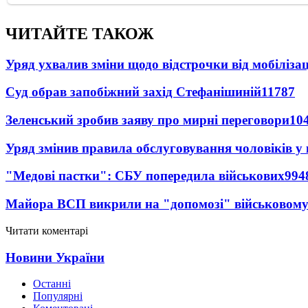
ЧИТАЙТЕ ТАКОЖ
Уряд ухвалив зміни щодо відстрочки від мобілізац
Суд обрав запобіжний захід Стефанішиній
11787
Зеленський зробив заяву про мирні переговори
10
Уряд змінив правила обслуговування чоловіків у
"Медові пастки": СБУ попередила військових
994
Майора ВСП викрили на "допомозі" військовому
Читати коментарі
Новини України
Останні
Популярні