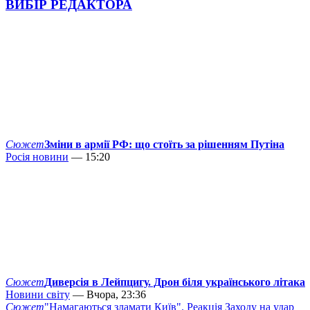
ВИБІР РЕДАКТОРА
Сюжет
Зміни в армії РФ: що стоїть за рішенням Путіна
Росія новини
— 15:20
Сюжет
Диверсія в Лейпцигу. Дрон біля українського літака
Новини світу
— Вчора, 23:36
Сюжет
"Намагаються зламати Київ". Реакція Заходу на удар