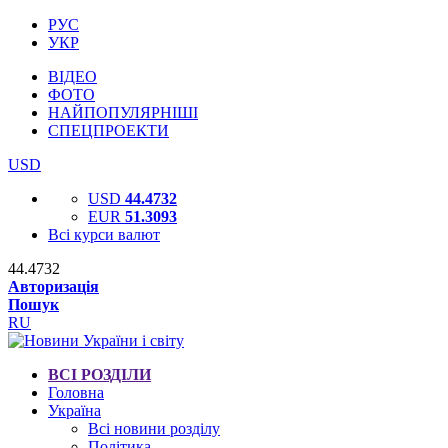
РУС
УКР
ВІДЕО
ФОТО
НАЙПОПУЛЯРНІШІ
СПЕЦПРОЕКТИ
USD
USD
44.4732
EUR
51.3093
Всі курси валют
44.4732
Авторизація
Пошук
RU
ВСІ РОЗДІЛИ
Головна
Україна
Всі новини розділу
Політика