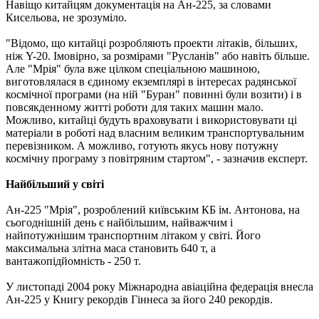
Навіщо китайцям документація на Ан-225, за словами
Кисельова, не зрозуміло.
"Відомо, що китайці розробляють проекти літаків, більших,
ніж Y-20. Імовірно, за розмірами "Русланів" або навіть більше.
Але "Мрія" була вже цілком спеціальною машиною,
виготовлялася в єдиному екземплярі в інтересах радянської
космічної програми (на ній "Буран" повинні були возити) і в
повсякденному житті роботи для таких машин мало.
Можливо, китайці будуть враховувати і використовувати ці
матеріали в роботі над власним великим транспортувальним
перевізником. А можливо, готують якусь нову потужну
космічну програму з повітряним стартом", - зазначив експерт.
Найбільший у світі
Ан-225 "Мрія", розроблений київським КБ ім. Антонова, на
сьогоднішній день є найбільшим, найважчим і
найпотужнішим транспортним літаком у світі. Його
максимальна злітна маса становить 640 т, а
вантажопідйомність - 250 т.
У листопаді 2004 року Міжнародна авіаційна федерація внесла
Ан-225 у Книгу рекордів Гіннеса за його 240 рекордів.