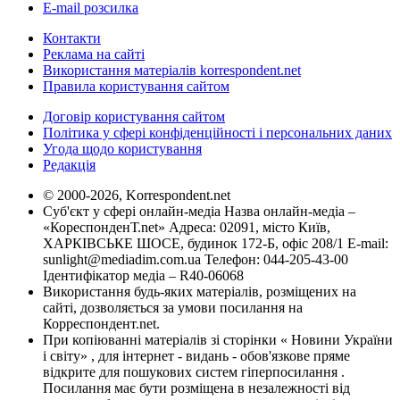
E-mail розсилка
Контакти
Реклама на сайті
Використання матеріалів korrespondent.net
Правила користування сайтом
Договір користування сайтом
Політика у сфері конфіденційності і персональних даних
Угода щодо користування
Редакція
© 2000-2026, Korrespondent.net
Суб'єкт у сфері онлайн-медіа Назва онлайн-медіа –
«КореспонденТ.net» Адреса: 02091, місто Київ,
ХАРКІВСЬКЕ ШОСЕ, будинок 172-Б, офіс 208/1 E-mail:
sunlight@mediadim.com.ua
Телефон: 044-205-43-00
Ідентифікатор медіа – R40-06068
Використання будь-яких матеріалів, розміщених на
сайті, дозволяється за умови посилання на
Корреспондент.net.
При копіюванні матеріалів зі сторінки « Новини України
і світу» , для інтернет - видань - обов'язкове пряме
відкрите для пошукових систем гіперпосилання .
Посилання має бути розміщена в незалежності від