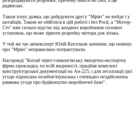
розпродавувати розробки, причому навіть не свої, а ще
радянські.
Також існує думка, що добудувати другу "Мрію" не вийде і у
китайців. Також не обійтися в цій роботі і без Росії, а "Мотор-
Січ" вже сильно відстає від західних виробників силових
установок, що може зірвати розробку мотора для літака.
У той же час авіаексперт Юлій Кисельов зазначив, що новину
про "Мрію" неправильно потрактували.
Насправді "Китай через гонконгівську імпортно-експортну
фірму-прокладку, по всій видимості, придбав комплект
конструкторської документації на Ан-225, і для легалізації цієї
угоди підписана незобов'язувальна і очевидно нездійсненна
рамкова угода про будівництво виробничої бази".