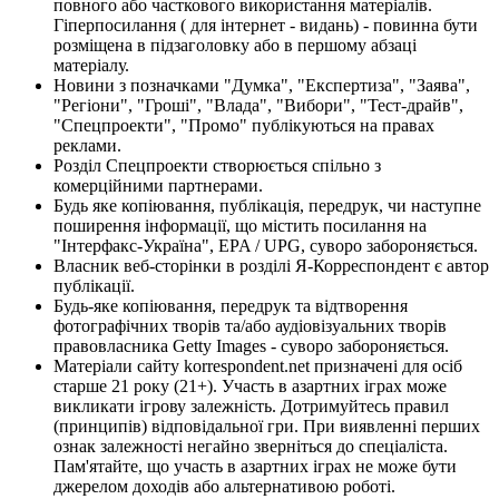
повного або часткового використання матеріалів.
Гіперпосилання ( для інтернет - видань) - повинна бути
розміщена в підзаголовку або в першому абзаці
матеріалу.
Новини з позначками "Думка", "Експертиза", "Заява",
"Регіони", "Гроші", "Влада", "Вибори", "Тест-драйв",
"Спецпроекти", "Промо" публікуються на правах
реклами.
Розділ Спецпроекти створюється спільно з
комерційними партнерами.
Будь яке копіювання, публікація, передрук, чи наступне
поширення інформації, що містить посилання на
"Інтерфакс-Україна", EPA / UPG, суворо забороняється.
Власник веб-сторінки в розділі Я-Корреспондент є автор
публікації.
Будь-яке копіювання, передрук та відтворення
фотографічних творів та/або аудіовізуальних творів
правовласника Getty Images - суворо забороняється.
Матеріали сайту korrespondent.net призначені для осіб
старше 21 року (21+). Участь в азартних іграх може
викликати ігрову залежність. Дотримуйтесь правил
(принципів) відповідальної гри. При виявленні перших
ознак залежності негайно зверніться до спеціаліста.
Пам'ятайте, що участь в азартних іграх не може бути
джерелом доходів або альтернативою роботі.