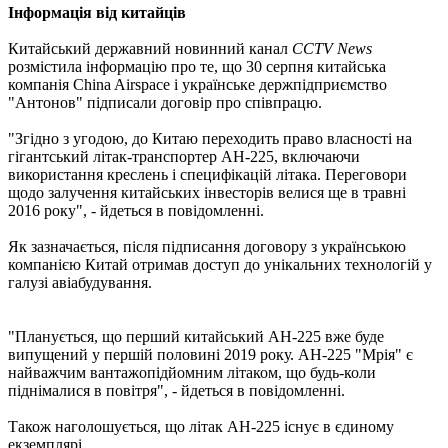
Інформація від китайців
Китайський державний новинний канал
CCTV News
розмістила інформацію про те, що 30 серпня китайська
компанія China Airspace і українське держпідприємство
"Антонов" підписали договір про співпрацю.
"Згідно з угодою, до Китаю переходить право власності на
гігантський літак-транспортер АН-225, включаючи
використання креслень і специфікацій літака. Переговори
щодо залучення китайських інвесторів велися ще в травні
2016 року", - йдеться в повідомленні.
Як зазначається, після підписання договору з українською
компанією Китай отримав доступ до унікальних технологій у
галузі авіабудування.
"Планується, що перший китайський АН-225 вже буде
випущений у першій половині 2019 року. АН-225 "Мрія" є
найважчим вантажопідйомним літаком, що будь-коли
піднімалися в повітря", - йдеться в повідомленні.
Також наголошується, що літак АН-225 існує в єдиному
екземплярі.