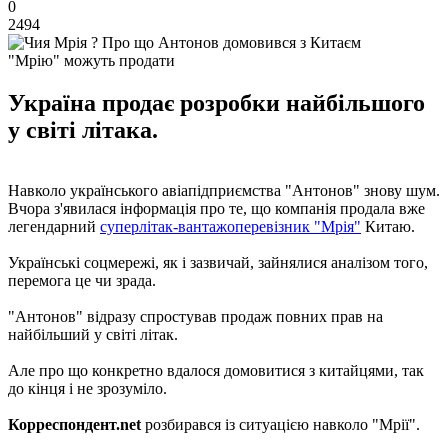
0
2494
"Мрію" можуть продати
Україна продає розробки найбільшого
у світі літака.
Навколо українського авіапідприємства "Антонов" знову шум.
Вчора з'явилася інформація про те, що компанія продала вже
легендарний
суперлітак-вантажоперевізник "Мрія"
Китаю.
Українські соцмережі, як і зазвичай, зайнялися аналізом того,
перемога це чи зрада.
"Антонов" відразу спростував продаж повних прав на
найбільший у світі літак.
Але про що конкретно вдалося домовитися з китайцями, так
до кінця і не зрозуміло.
Корреспондент.net
розбирався із ситуацією навколо "Мрії".