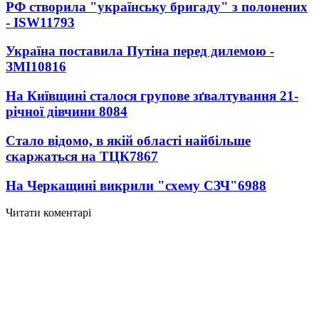
РФ створила "українську бригаду" з полонених
- ISW
11793
Україна поставила Путіна перед дилемою -
ЗМІ
10816
На Київщині сталося групове зґвалтування 21-
річної дівчини
8084
Стало відомо, в якій області найбільше
скаржаться на ТЦК
7867
На Черкащині викрили "схему СЗЧ"
6988
Читати коментарі