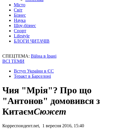
Місто
Світ
Бізнес
Наука
Шоу-бізнес
Спорт
Lifestyle
БЛОГИ ЧИТАЧІВ
СПЕЦТЕМА:
Війна в Ірані
ВСІ ТЕМИ
Вступ України в ЄС
Теракт в Барселоні
Чия "Мрія"? Про що
"Антонов" домовився з
Китаєм
Сюжет
Корреспондент.net, 1 вересня 2016, 15:40