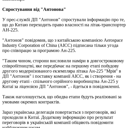
Спростування від "Антонова"
У прес-службі ДП "Антонов" спростували інформацію про те,
що до Китаю переходить право власності на літак-транспортер
АН-225.
"Антонов" повідомив, що з китайською компанією Aerospace
Industry Corporation of China (AICC) підписана тільки угода
про співпрацю за програмою Ан-225.
"Таким чином, сторони висловили наміри в довгостроковому
співробітництві, яке передбачає на першому етапі побудову
другого модернізованого екземпляра літака Ан-225 "Мрія" в
ДП "Антонов" і поставку компанії AICC, як і створення - на
другому етапі - спільного серійного виробництва Ан-225 у
Китаї за ліцензією ДП "Антонов", - йдеться в повідомленні.
Також наголошується, що обидва етапи будуть реалізовані за
умовами окремих контрактів.
Зараз українська делегація повертається з переговорів, які
проходили в Китаї. Додаткову інформацію про результат
переговорів в українській компанії обіцяють повідомити
найближчим часом.