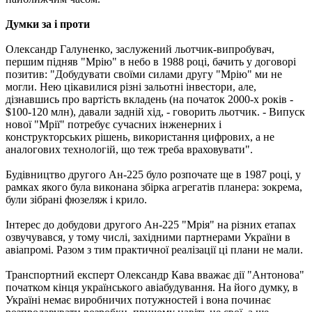
Думки за і проти
Олександр Галуненко, заслужений льотчик-випробувач,
першим підняв "Мрію" в небо в 1988 році, бачить у договорі
позитив: "Добудувати своїми силами другу "Мрію" ми не
могли. Нею цікавилися різні зальотні інвестори, але,
дізнавшись про вартість вкладень (на початок 2000-х років -
$100-120 млн), давали задній хід, - говорить льотчик. - Випуск
нової "Мрії" потребує сучасних інженерних і
конструкторських рішень, використання цифрових, а не
аналогових технологій, що теж треба враховувати".
Будівництво другого Ан-225 було розпочате ще в 1987 році, у
рамках якого була виконана збірка агрегатів планера: зокрема,
були зібрані фюзеляж і крило.
Інтерес до добудови другого Ан-225 "Мрія" на різних етапах
озвучувався, у тому числі, західними партнерами України в
авіапромі. Разом з тим практичної реалізації ці плани не мали.
Транспортний експерт Олександр Кава вважає дії "Антонова"
початком кінця українського авіабудування. На його думку, в
Україні немає виробничих потужностей і вона починає