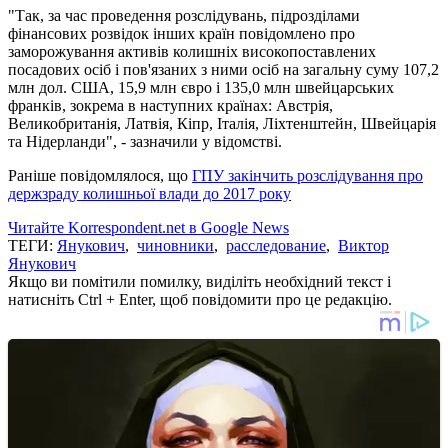
"Так, за час проведення розслідувань, підрозділами
фінансових розвідок інших країн повідомлено про
заморожування активів колишніх високопоставлених
посадових осіб і пов'язаних з ними осіб на загальну суму 107,2
млн дол. США, 15,9 млн євро і 135,0 млн швейцарських
франків, зокрема в наступних країнах: Австрія,
Великобританія, Латвія, Кіпр, Італія, Ліхтенштейн, Швейцарія
та Нідерланди", - зазначили у відомстві.
Раніше повідомлялося, що
ГПУ закінчить розслідування про
держзраду колишньої влади до 2017 року
Читайте Korrespondent.net в Google News
ТЕГИ:
Янукович
,
чиновники
,
расследование
,
Виктор
Янукович
Якщо ви помітили помилку, виділіть необхідний текст і
натисніть Ctrl + Enter, щоб повідомити про це редакцію.