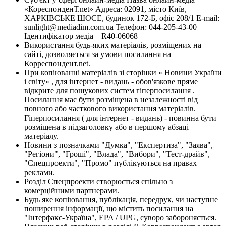
«КореспонденТ.net» Адреса: 02091, місто Київ,
ХАРКІВСЬКЕ ШОСЕ, будинок 172-Б, офіс 208/1 E-mail:
sunlight@mediadim.com.ua
Телефон: 044-205-43-00
Ідентифікатор медіа – R40-06068
Використання будь-яких матеріалів, розміщених на
сайті, дозволяється за умови посилання на
Корреспондент.net.
При копіюванні матеріалів зі сторінки « Новини України
і світу» , для інтернет - видань - обов'язкове пряме
відкрите для пошукових систем гіперпосилання .
Посилання має бути розміщена в незалежності від
повного або часткового використання матеріалів.
Гіперпосилання ( для інтернет - видань) - повинна бути
розміщена в підзаголовку або в першому абзаці
матеріалу.
Новини з позначками "Думка", "Експертиза", "Заява",
"Регіони", "Гроші", "Влада", "Вибори", "Тест-драйв",
"Спецпроекти", "Промо" публікуються на правах
реклами.
Розділ Спецпроекти створюється спільно з
комерційними партнерами.
Будь яке копіювання, публікація, передрук, чи наступне
поширення інформації, що містить посилання на
"Інтерфакс-Україна", EPA / UPG, суворо забороняється.