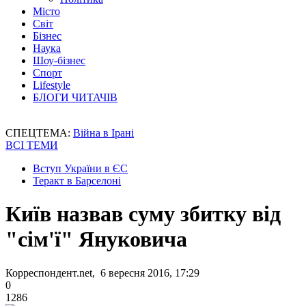
Місто
Світ
Бізнес
Наука
Шоу-бізнес
Спорт
Lifestyle
БЛОГИ ЧИТАЧІВ
СПЕЦТЕМА:
Війна в Ірані
ВСІ ТЕМИ
Вступ України в ЄС
Теракт в Барселоні
Київ назвав суму збитку від
"сім'ї" Януковича
Корреспондент.net, 6 вересня 2016, 17:29
0
1286