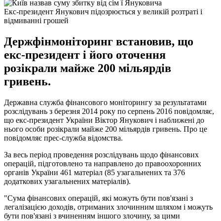
Екс-президент Янукович підозрюється у великій розтраті і
відмиванні грошей
Держфінмоніторинг встановив, що
екс-президент і його оточення
розікрали майже 200 мільярдів
гривень.
Державна служба фінансового моніторингу за результатами
розслідувань з березня 2014 року по серпень 2016 повідомляє,
що екс-президент України Віктор Янукович і наближені до
нього особи розікрали майже 200 мільярдів гривень. Про це
повідомляє прес-служба відомства.
За весь період проведення розслідувань щодо фінансових
операцій, підготовлено та направлено до правоохоронних
органів України 461 матеріал (85 узагальнених та 376
додаткових узагальнених матеріалів).
"Сума фінансових операцій, які можуть бути пов'язані з
легалізацією доходів, отриманих злочинним шляхом і можуть
бути пов'язані з вчиненням іншого злочину, за цими