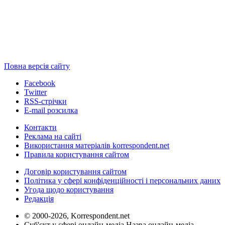
Повна версія сайту
Facebook
Twitter
RSS-стрічки
E-mail розсилка
Контакти
Реклама на сайті
Використання матеріалів korrespondent.net
Правила користування сайтом
Договір користування сайтом
Політика у сфері конфіденційності і персональних даних
Угода щодо користування
Редакція
© 2000-2026, Korrespondent.net
Суб'єкт у сфері онлайн-медіа Назва онлайн-медіа –