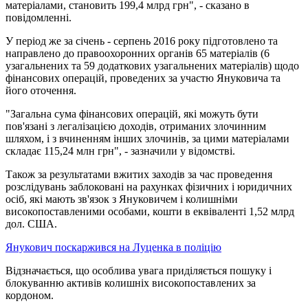
матеріалами, становить 199,4 млрд грн", - сказано в
повідомленні.
У період же за січень - серпень 2016 року підготовлено та
направлено до правоохоронних органів 65 матеріалів (6
узагальнених та 59 додаткових узагальнених матеріалів) щодо
фінансових операцій, проведених за участю Януковича та
його оточення.
"Загальна сума фінансових операцій, які можуть бути
пов'язані з легалізацією доходів, отриманих злочинним
шляхом, і з вчиненням інших злочинів, за цими матеріалами
складає 115,24 млн грн", - зазначили у відомстві.
Також за результатами вжитих заходів за час проведення
розслідувань заблоковані на рахунках фізичних і юридичних
осіб, які мають зв'язок з Януковичем і колишніми
високопоставленими особами, кошти в еквіваленті 1,52 млрд
дол. США.
Янукович поскаржився на Луценка в поліцію
Відзначається, що особлива увага приділяється пошуку і
блокуванню активів колишніх високопоставлених за
кордоном.