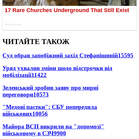
ЧИТАЙТЕ ТАКОЖ
Суд обрав запобіжний захід Стефанішиній
15595
Уряд ухвалив зміни щодо відстрочки від
мобілізації
11422
Зеленський зробив заяву про мирні
переговори
10573
"Медові пастки": СБУ попередила
військових
10056
Майора ВСП викрили на "допомозі"
військовому в СЗЧ
9900