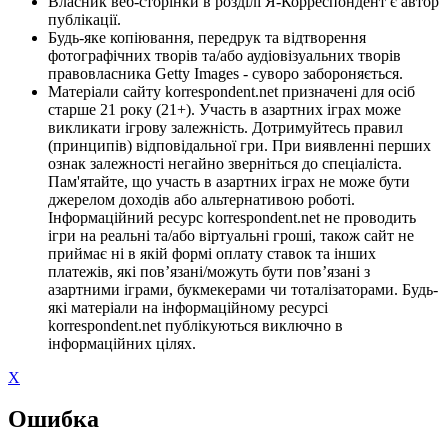
Власник веб-сторінки в розділі Я-Корреспондент є автор
публікації.
Будь-яке копіювання, передрук та відтворення
фотографічних творів та/або аудіовізуальних творів
правовласника Getty Images - суворо забороняється.
Матеріали сайту korrespondent.net призначені для осіб
старше 21 року (21+). Участь в азартних іграх може
викликати ігрову залежність. Дотримуйтесь правил
(принципів) відповідальної гри. При виявленні перших
ознак залежності негайно зверніться до спеціаліста.
Пам'ятайте, що участь в азартних іграх не може бути
джерелом доходів або альтернативою роботі.
Інформаційний ресурс korrespondent.net не проводить
ігри на реальні та/або віртуальні гроші, також сайт не
приймає ні в якій формі оплату ставок та інших
платежів, які пов’язані/можуть бути пов’язані з
азартними іграми, букмекерами чи тоталізаторами. Будь-
які матеріали на інформаційному ресурсі
korrespondent.net публікуються виключно в
інформаційних цілях.
X
Ошибка