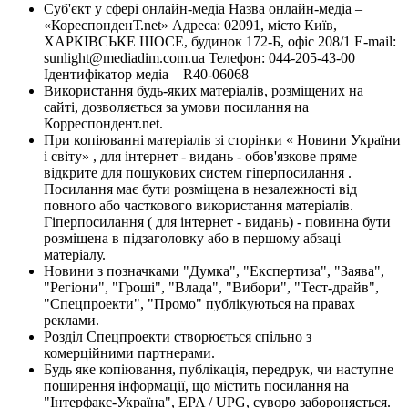
Суб'єкт у сфері онлайн-медіа Назва онлайн-медіа –
«КореспонденТ.net» Адреса: 02091, місто Київ,
ХАРКІВСЬКЕ ШОСЕ, будинок 172-Б, офіс 208/1 E-mail:
sunlight@mediadim.com.ua
Телефон: 044-205-43-00
Ідентифікатор медіа – R40-06068
Використання будь-яких матеріалів, розміщених на
сайті, дозволяється за умови посилання на
Корреспондент.net.
При копіюванні матеріалів зі сторінки « Новини України
і світу» , для інтернет - видань - обов'язкове пряме
відкрите для пошукових систем гіперпосилання .
Посилання має бути розміщена в незалежності від
повного або часткового використання матеріалів.
Гіперпосилання ( для інтернет - видань) - повинна бути
розміщена в підзаголовку або в першому абзаці
матеріалу.
Новини з позначками "Думка", "Експертиза", "Заява",
"Регіони", "Гроші", "Влада", "Вибори", "Тест-драйв",
"Спецпроекти", "Промо" публікуються на правах
реклами.
Розділ Спецпроекти створюється спільно з
комерційними партнерами.
Будь яке копіювання, публікація, передрук, чи наступне
поширення інформації, що містить посилання на
"Інтерфакс-Україна", EPA / UPG, суворо забороняється.