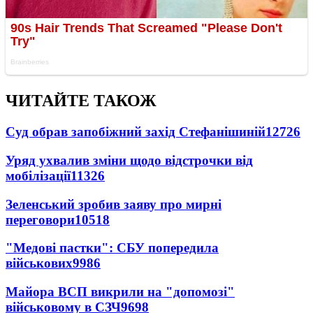
ЧИТАЙТЕ ТАКОЖ
Суд обрав запобіжний захід Стефанішиній
12726
Уряд ухвалив зміни щодо відстрочки від
мобілізації
11326
Зеленський зробив заяву про мирні
переговори
10518
"Медові пастки": СБУ попередила
військових
9986
Майора ВСП викрили на "допомозі"
військовому в СЗЧ
9698