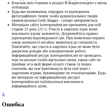
Власник веб-сторінки в розділі Я-Корреспондент є автор
публікації.
Будь-яке копіювання, передрук та відтворення
фотографічних творів та/або аудіовізуальних творів
правовласника Getty Images - суворо забороняється.
Матеріали сайту korrespondent.net призначені для осіб
старше 21 року (21+). Участь в азартних іграх може
викликати ігрову залежність. Дотримуйтесь правил
(принципів) відповідальної гри. При виявленні перших
ознак залежності негайно зверніться до спеціаліста.
Пам'ятайте, що участь в азартних іграх не може бути
джерелом доходів або альтернативою роботі.
Інформаційний ресурс korrespondent.net не проводить
ігри на реальні та/або віртуальні гроші, також сайт не
приймає ні в якій формі оплату ставок та інших
платежів, які пов’язані/можуть бути пов’язані з
азартними іграми, букмекерами чи тоталізаторами. Будь-
які матеріали на інформаційному ресурсі
korrespondent.net публікуються виключно в
інформаційних цілях.
X
Ошибка