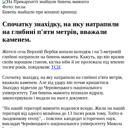
Фото: tsn.ua
Бивень знайшли при копанні криниці
Спочатку знахідку, на яку натрапили
на глибині п'яти метрів, вважали
каменем.
Жителі села Верхній Вербіж копали колодязь і на 5-метровій
глибині натрапили на бивень мамонта. Кажуть, що він вразив
своїм хорошим станом, кістка ніби й не пролежала під землею
тисячі років, повідомляє
ТСН
.
Спочатку знахідку, на яку натрапили на глибині п'яти метрів,
вважали каменем. Але від удару він почав кришитися.
Знахідку відвезли до Чернівецького національного
університету. Там бивень мамонта впізнали відразу,
законсервували і видали на нього документ.
"На нашій території мамонти водилися всюди. Жили на нашій
території від одного мільйона до 13 тисяч років тому. Тобто в
льодовикову епоху", - пояснює кандидат історичних наук,
викладач Чернівецького національного університету Микола