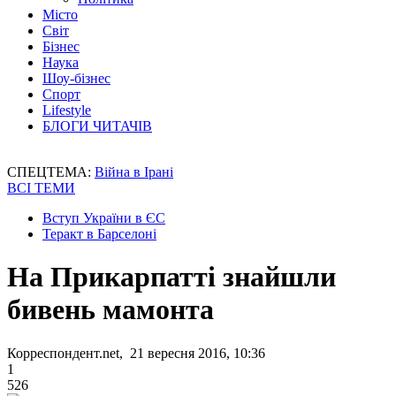
Місто
Світ
Бізнес
Наука
Шоу-бізнес
Спорт
Lifestyle
БЛОГИ ЧИТАЧІВ
СПЕЦТЕМА:
Війна в Ірані
ВСІ ТЕМИ
Вступ України в ЄС
Теракт в Барселоні
На Прикарпатті знайшли
бивень мамонта
Корреспондент.net, 21 вересня 2016, 10:36
1
526