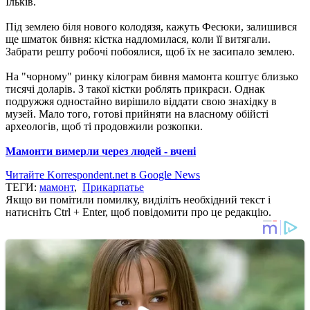
Ільків.
Під землею біля нового колодязя, кажуть Фесюки, залишився
ще шматок бивня: кістка надломилася, коли її витягали.
Забрати решту робочі побоялися, щоб їх не засипало землею.
На "чорному" ринку кілограм бивня мамонта коштує близько
тисячі доларів. З такої кістки роблять прикраси. Однак
подружжя одностайно вирішило віддати свою знахідку в
музей. Мало того, готові прийняти на власному обійсті
археологів, щоб ті продовжили розкопки.
Мамонти вимерли через людей - вчені
Читайте Korrespondent.net в Google News
ТЕГИ:
мамонт
,
Прикарпатье
Якщо ви помітили помилку, виділіть необхідний текст і
натисніть Ctrl + Enter, щоб повідомити про це редакцію.