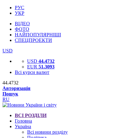
РУС
УКР
ВІДЕО
ФОТО
НАЙПОПУЛЯРНІШІ
СПЕЦПРОЕКТИ
USD
USD
44.4732
EUR
51.3093
Всі курси валют
44.4732
Авторизація
Пошук
RU
ВСІ РОЗДІЛИ
Головна
Україна
Всі новини розділу
Політика