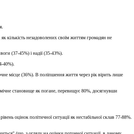
я.
 як кількість незадоволених своїм життям громадян не
оги (37-45%) і надії (35-43%).
4-40%).
очне місце (36%).
В поліпшення життя через рік вірить лише
номічне становище як погане, перевищує 80%, досягнувши
 рівень оцінок політичної ситуації як нестабільної склав 77-88%.
иться" (що, з огляду на оцінки поточної ситуації, в даному