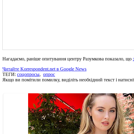
Нагадаємо, раніше опитування центру Разумкова показало, що
Читайте Korrespondent.net в Google News
ТЕГИ:
соцопросы
,
опрос
Якщо ви помітили помилку, виділіть необхідний текст і натисніт