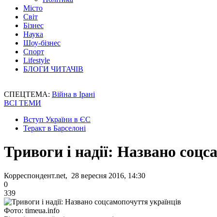
Місто
Світ
Бізнес
Наука
Шоу-бізнес
Спорт
Lifestyle
БЛОГИ ЧИТАЧІВ
СПЕЦТЕМА:
Війна в Ірані
ВСІ ТЕМИ
Вступ України в ЄС
Теракт в Барселоні
Тривоги і надії: Названо соцс
Корреспондент.net, 28 вересня 2016, 14:30
0
339
Фото: timeua.info