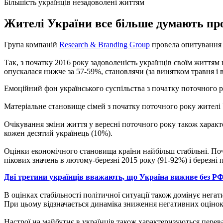
Більшість українців незадоволені життям
Жителі України все більше думають про
Група компаній
Research & Branding Group
провела опитування у
Так, з початку 2016 року задоволеність українців своїм життя
опускалася нижче за 57-59%, становлячи (за винятком травня і
Емоційний фон українського суспільства з початку поточного р
Матеріальне становище сімей з початку поточного року жителі 
Очікування зміни життя у вересні поточного року також характ
кожен десятий українець (10%).
Оцінки економічного становища країни найбільш стабільні.
Поч
пікових значень в лютому-березні 2015 року (91-92%) і березні 
Дві третини українців вважають, що Україна виживе без РФ
В оцінках стабільності політичної ситуації також домінує негат
При цьому відзначається динаміка зниження негативних оцінок с
Настрої на майбутнє в українців також характеризуються перева