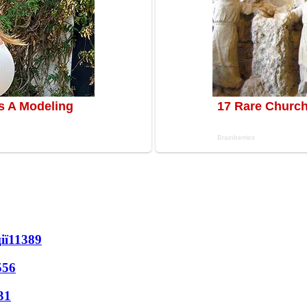
ії
11389
556
31