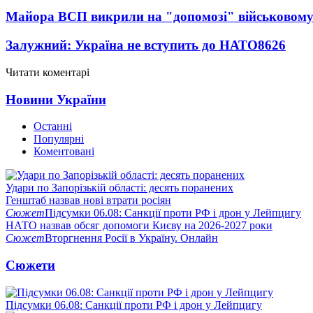
Майора ВСП викрили на "допомозі" військовому
Залужний: Україна не вступить до НАТО
8626
Читати коментарі
Новини України
Останні
Популярні
Коментовані
Удари по Запорізькій області: десять поранених
Генштаб назвав нові втрати росіян
Сюжет
Підсумки 06.08: Санкції проти РФ і дрон у Лейпцигу
НАТО назвав обсяг допомоги Києву на 2026-2027 роки
Сюжет
Вторгнення Росії в Україну. Онлайн
Сюжети
Підсумки 06.08: Санкції проти РФ і дрон у Лейпцигу