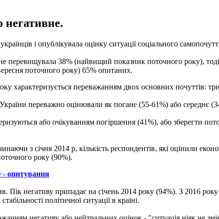
 негативне.
країнців і опублікувала оцінку ситуації соціального самопочутт
м не перевищувала 38% (найвищий показник поточного року), тоді
 вересня поточного року) 65% опитаних.
оку характеризується переважанням двох основних почуттів: трив
України переважно оцінювали як погане (55-61%) або середнє (3
еризуються або очікуванням погіршення (41%), або зберегти пот
инаючи з січня 2014 р, кількість респондентів, які оцінили еко
поточного року (90%).
 - опитування
ив.
Пік негативу припадає на січень 2014 року (94%).
З 2016 року
табільності політичної ситуації в країні.
жанням негативу або нейтральних оцінок - "ситуація ніяк не змін