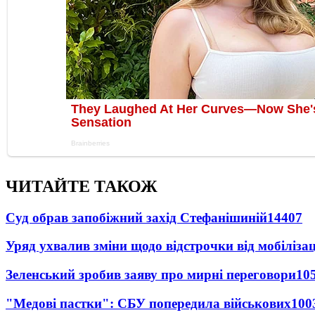
ЧИТАЙТЕ ТАКОЖ
Суд обрав запобіжний захід Стефанішиній
14407
Уряд ухвалив зміни щодо відстрочки від мобілізац
Зеленський зробив заяву про мирні переговори
10
"Медові пастки": СБУ попередила військових
100