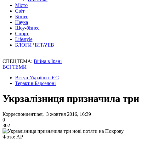
Місто
Світ
Бізнес
Наука
Шоу-бізнес
Спорт
Lifestyle
БЛОГИ ЧИТАЧІВ
СПЕЦТЕМА:
Війна в Ірані
ВСІ ТЕМИ
Вступ України в ЄС
Теракт в Барселоні
Укрзалізниця призначила три 
Корреспондент.net, 3 жовтня 2016, 16:39
0
302
Фото: АР