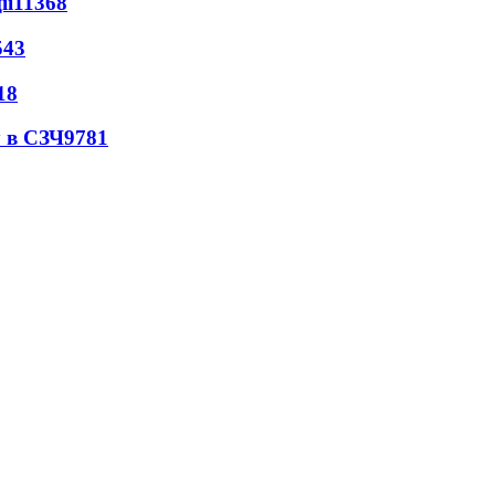
ії
11368
543
18
 в СЗЧ
9781