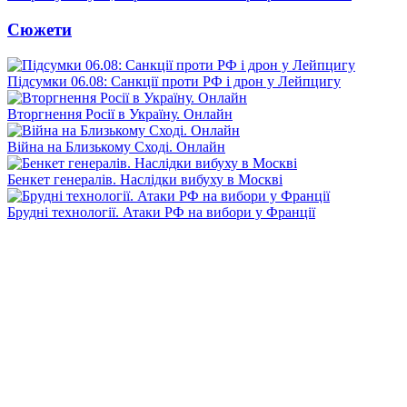
Сюжети
Підсумки 06.08: Санкції проти РФ і дрон у Лейпцигу
Вторгнення Росії в Україну. Онлайн
Війна на Близькому Сході. Онлайн
Бенкет генералів. Наслідки вибуху в Москві
Брудні технології. Атаки РФ на вибори у Франції