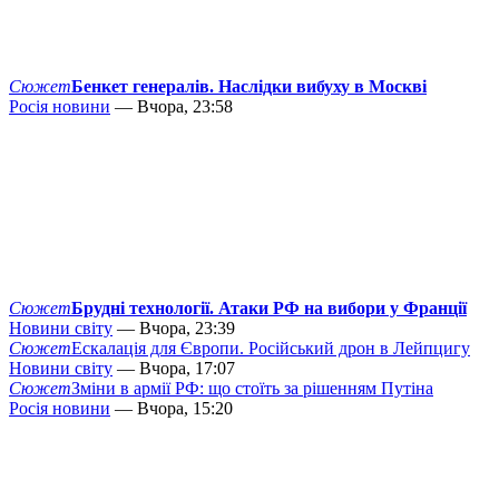
Сюжет
Бенкет генералів. Наслідки вибуху в Москві
Росія новини
— Вчора, 23:58
Сюжет
Брудні технології. Атаки РФ на вибори у Франції
Новини світу
— Вчора, 23:39
Сюжет
Ескалація для Європи. Російський дрон в Лейпцигу
Новини світу
— Вчора, 17:07
Сюжет
Зміни в армії РФ: що стоїть за рішенням Путіна
Росія новини
— Вчора, 15:20