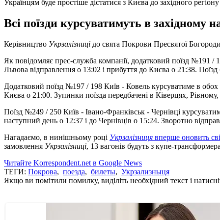
Українцям буде простіше дістатися з Києва до західного регіону
Всі поїзди курсуватимуть в західному н
Керівництво
Укрзалізниці
до свята Покрови Пресвятої Богородиц
Як повідомляє прес-служба компанії, додатковий поїзд №191 / 1
Львова відправлення о 13:02 і прибуття до Києва о 21:38. Пої
Додатковий поїзд №197 / 198 Київ - Ковель курсуватиме в обох н
Києва о 21:00. Зупинки поїзда передбачені в Ківерцях, Рівному,
Поїзд №249 / 250 Київ - Івано-Франківськ - Чернівці курсуватиме
наступний день о 12:37 і до Чернівців о 15:24. Зворотно відправ
Нагадаємо, в нинішньому році
Укрзалізниця
вперше оновить св
замовлення
Укрзалізниці
, 13 вагонів будуть з купе-трансформер
Читайте Korrespondent.net в Google News
ТЕГИ:
Покрова
,
поезда
,
билеты
,
Укрзализныця
Якщо ви помітили помилку, виділіть необхідний текст і натисніт