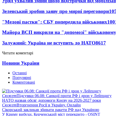
Уряд ухвалив зміни щодо відстрочки від мобілізац
Зеленський зробив заяву про мирні переговори
10
"Медові пастки": СБУ попередила військових
100
Майора ВСП викрили на "допомозі" військовому
Залужний: Україна не вступить до НАТО
8617
Читати коментарі
Новини України
Останні
Популярні
Коментовані
Сюжет
Підсумки 06.08: Санкції проти РФ і дрон у Лейпцигу
НАТО назвав обсяг допомоги Києву на 2026-2027 роки
Сюжет
Вторгнення Росії в Україну. Онлайн
Сікорський закликав збивати ракети РФ над Україною
У Криму вибухи, Керченський міст перекрито - OSINT