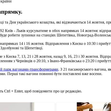
 країни
апрямку.
і та Дня українського козацтва, які відзначаються 14 жовтня, пр
92 Київ - Львів курсуватиме в обох напрямках 14 жовтня: відправ
зд буде робити зупинки на станціях Шепетівка, Новоград-Волинськ
апрямках 14 і 16 жовтня. Відправлення з Києва о 10:30 і прибуття
 Здолбунові та Шепетівці.
 з Києва 7, 13, 21 і 28 жовтня, назад 9, 16, 23 і 30 жовтня. Відп
ленням з Чернівців о 20:10, з Івано-Франківська о 23:20 і прибут
ій парк вагонами-трансформерами
. З 21 пасажирського вагона, 
ами. Перші такі вагони повинні бути поставлені вже восени.
ь Ctrl + Enter, щоб повідомити про це редакцію.