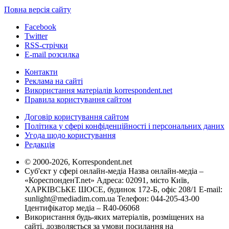
Повна версія сайту
Facebook
Twitter
RSS-стрічки
E-mail розсилка
Контакти
Реклама на сайті
Використання матеріалів korrespondent.net
Правила користування сайтом
Договір користування сайтом
Політика у сфері конфіденційності і персональних даних
Угода щодо користування
Редакція
© 2000-2026, Korrespondent.net
Суб'єкт у сфері онлайн-медіа Назва онлайн-медіа –
«КореспонденТ.net» Адреса: 02091, місто Київ,
ХАРКІВСЬКЕ ШОСЕ, будинок 172-Б, офіс 208/1 E-mail:
sunlight@mediadim.com.ua
Телефон: 044-205-43-00
Ідентифікатор медіа – R40-06068
Використання будь-яких матеріалів, розміщених на
сайті, дозволяється за умови посилання на