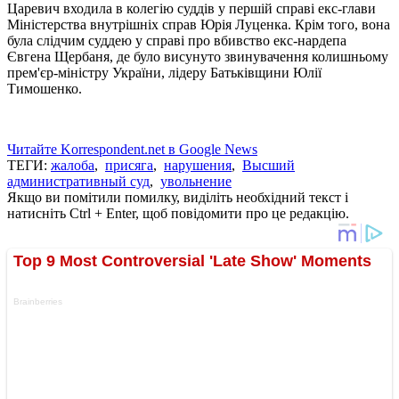
Царевич входила в колегію суддів у першій справі екс-глави
Міністерства внутрішніх справ Юрія Луценка. Крім того, вона
була слідчим суддею у справі про вбивство екс-нардепа
Євгена Щербаня, де було висунуто звинувачення колишньому
прем'єр-міністру України, лідеру Батьківщини Юлії
Тимошенко.
Читайте Korrespondent.net в Google News
ТЕГИ:
жалоба
,
присяга
,
нарушения
,
Высший
административный суд
,
увольнение
Якщо ви помітили помилку, виділіть необхідний текст і
натисніть Ctrl + Enter, щоб повідомити про це редакцію.