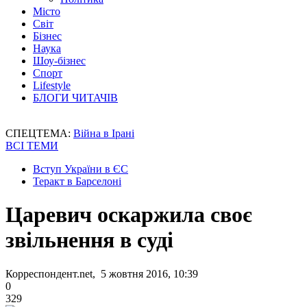
Місто
Світ
Бізнес
Наука
Шоу-бізнес
Спорт
Lifestyle
БЛОГИ ЧИТАЧІВ
СПЕЦТЕМА:
Війна в Ірані
ВСІ ТЕМИ
Вступ України в ЄС
Теракт в Барселоні
Царевич оскаржила своє
звільнення в суді
Корреспондент.net, 5 жовтня 2016, 10:39
0
329