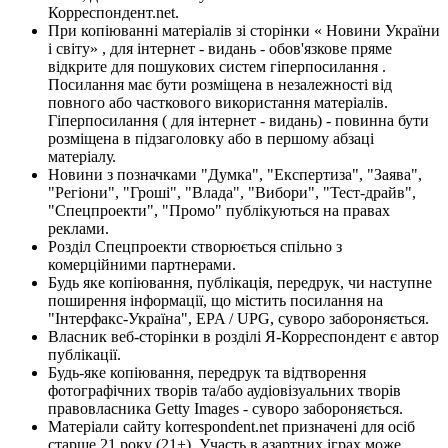
Корреспондент.net.
При копіюванні матеріалів зі сторінки « Новини України
і світу» , для інтернет - видань - обов'язкове пряме
відкрите для пошукових систем гіперпосилання .
Посилання має бути розміщена в незалежності від
повного або часткового використання матеріалів.
Гіперпосилання ( для інтернет - видань) - повинна бути
розміщена в підзаголовку або в першому абзаці
матеріалу.
Новини з позначками "Думка", "Експертиза", "Заява",
"Регіони", "Гроші", "Влада", "Вибори", "Тест-драйв",
"Спецпроекти", "Промо" публікуються на правах
реклами.
Розділ Спецпроекти створюється спільно з
комерційними партнерами.
Будь яке копіювання, публікація, передрук, чи наступне
поширення інформації, що містить посилання на
"Інтерфакс-Україна", EPA / UPG, суворо забороняється.
Власник веб-сторінки в розділі Я-Корреспондент є автор
публікації.
Будь-яке копіювання, передрук та відтворення
фотографічних творів та/або аудіовізуальних творів
правовласника Getty Images - суворо забороняється.
Матеріали сайту korrespondent.net призначені для осіб
старше 21 року (21+). Участь в азартних іграх може