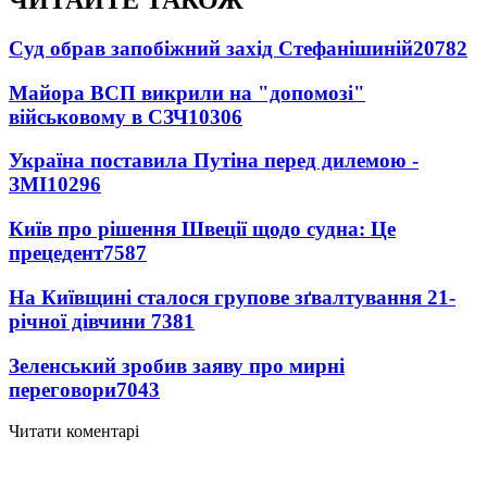
ЧИТАЙТЕ ТАКОЖ
Суд обрав запобіжний захід Стефанішиній
20782
Майора ВСП викрили на "допомозі"
військовому в СЗЧ
10306
Україна поставила Путіна перед дилемою -
ЗМІ
10296
Київ про рішення Швеції щодо судна: Це
прецедент
7587
На Київщині сталося групове зґвалтування 21-
річної дівчини
7381
Зеленський зробив заяву про мирні
переговори
7043
Читати коментарі