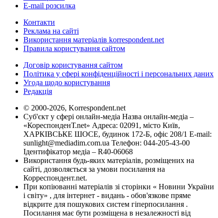
E-mail розсилка
Контакти
Реклама на сайті
Використання матеріалів korrespondent.net
Правила користування сайтом
Договір користування сайтом
Політика у сфері конфіденційності і персональних даних
Угода щодо користування
Редакція
© 2000-2026, Korrespondent.net
Суб'єкт у сфері онлайн-медіа Назва онлайн-медіа –
«КореспонденТ.net» Адреса: 02091, місто Київ,
ХАРКІВСЬКЕ ШОСЕ, будинок 172-Б, офіс 208/1 E-mail:
sunlight@mediadim.com.ua
Телефон: 044-205-43-00
Ідентифікатор медіа – R40-06068
Використання будь-яких матеріалів, розміщених на
сайті, дозволяється за умови посилання на
Корреспондент.net.
При копіюванні матеріалів зі сторінки « Новини України
і світу» , для інтернет - видань - обов'язкове пряме
відкрите для пошукових систем гіперпосилання .
Посилання має бути розміщена в незалежності від