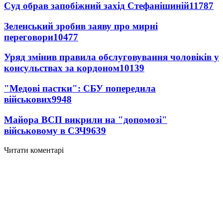
Суд обрав запобіжний захід Стефанішиній
11787
Зеленський зробив заяву про мирні
переговори
10477
Уряд змінив правила обслуговування чоловіків у
консульствах за кордоном
10139
"Медові пастки": СБУ попередила
військових
9948
Майора ВСП викрили на "допомозі"
військовому в СЗЧ
9639
Читати коментарі