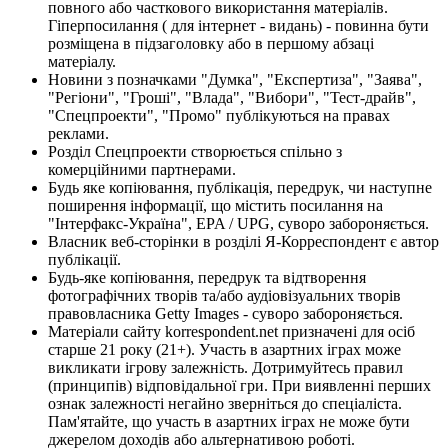
повного або часткового використання матеріалів.
Гіперпосилання ( для інтернет - видань) - повинна бути
розміщена в підзаголовку або в першому абзаці
матеріалу.
Новини з позначками "Думка", "Експертиза", "Заява",
"Регіони", "Гроші", "Влада", "Вибори", "Тест-драйв",
"Спецпроекти", "Промо" публікуються на правах
реклами.
Розділ Спецпроекти створюється спільно з
комерційними партнерами.
Будь яке копіювання, публікація, передрук, чи наступне
поширення інформації, що містить посилання на
"Інтерфакс-Україна", EPA / UPG, суворо забороняється.
Власник веб-сторінки в розділі Я-Корреспондент є автор
публікації.
Будь-яке копіювання, передрук та відтворення
фотографічних творів та/або аудіовізуальних творів
правовласника Getty Images - суворо забороняється.
Матеріали сайту korrespondent.net призначені для осіб
старше 21 року (21+). Участь в азартних іграх може
викликати ігрову залежність. Дотримуйтесь правил
(принципів) відповідальної гри. При виявленні перших
ознак залежності негайно зверніться до спеціаліста.
Пам'ятайте, що участь в азартних іграх не може бути
джерелом доходів або альтернативою роботі.