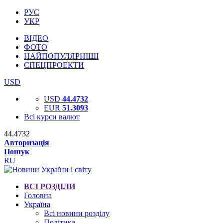
РУС
УКР
ВІДЕО
ФОТО
НАЙПОПУЛЯРНІШІ
СПЕЦПРОЕКТИ
USD
USD
44.4732
EUR
51.3093
Всі курси валют
44.4732
Авторизація
Пошук
RU
ВСІ РОЗДІЛИ
Головна
Україна
Всі новини розділу
Політика