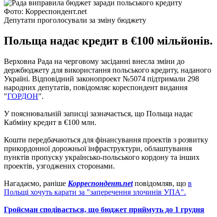
Фото: Корреспондент.net
Депутати проголосували за зміну бюджету
Польща надає кредит в €100 мільйонів.
Верховна Рада на черговому засіданні внесла зміни до
держбюджету для використання польського кредиту, наданого
Україні. Відповідний законопроект №5074 підтримали 298
народних депутатів, повідомляє кореспондент видання
"
ГОРДОН
".
У пояснювальній записці зазначається, що Польща надає
Кабміну кредит в €100 млн.
Кошти передбачаються для фінансування проектів з розвитку
прикордонної дорожньої інфраструктури, облаштування
пунктів пропуску українсько-польського кордону та інших
проектів, узгоджених сторонами.
Нагадаємо, раніше
Корреспондент.net
повідомляв, що
в
Польщі хочуть карати за "заперечення злочинів УПА".
Гройсман сподівається, що бюджет приймуть до 1 грудня