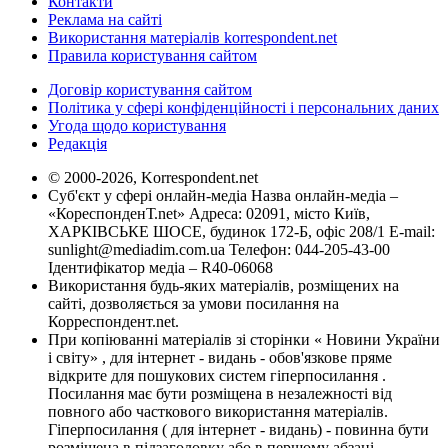
Контакти
Реклама на сайті
Використання матеріалів korrespondent.net
Правила користування сайтом
Договір користування сайтом
Політика у сфері конфіденційності і персональних даних
Угода щодо користування
Редакція
© 2000-2026, Korrespondent.net
Суб'єкт у сфері онлайн-медіа Назва онлайн-медіа –
«КореспонденТ.net» Адреса: 02091, місто Київ,
ХАРКІВСЬКЕ ШОСЕ, будинок 172-Б, офіс 208/1 E-mail:
sunlight@mediadim.com.ua
Телефон: 044-205-43-00
Ідентифікатор медіа – R40-06068
Використання будь-яких матеріалів, розміщених на
сайті, дозволяється за умови посилання на
Корреспондент.net.
При копіюванні матеріалів зі сторінки « Новини України
і світу» , для інтернет - видань - обов'язкове пряме
відкрите для пошукових систем гіперпосилання .
Посилання має бути розміщена в незалежності від
повного або часткового використання матеріалів.
Гіперпосилання ( для інтернет - видань) - повинна бути
розміщена в підзаголовку або в першому абзаці