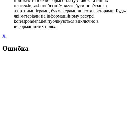
приймає ні в якій формі оплату ставок та інших
платежів, які пов’язані/можуть бути пов’язані з
азартними іграми, букмекерами чи тоталізаторами. Будь-
які матеріали на інформаційному ресурсі
korrespondent.net публікуються виключно в
інформаційних цілях.
X
Ошибка