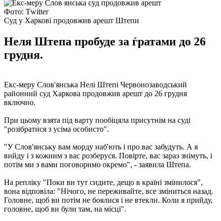
Фото: Тwitter
Суд у Харкові продовжив арешт Штепи
Неля Штепа пробуде за ѓратами до 26
грудня.
Екс-меру Слов'янська Нелі Штепі Червонозаводський
районний суд Харкова продовжив арешт до 26 грудня
включно.
При цьому взята під варту пообіцяла присутнім на суді
"розібратися з усіма особисто".
"У Слов'янську вам морду наб'ють і про вас забудуть. А я
вийду і з кожним з вас розберуся. Повірте, вас зараз знімуть, і
потім ми з вами поговоримо окремо", - заявила Штепа.
На репліку "Поки ви тут сидите, дещо в країні змінилося",
вона відповіла: "Нічого, не переживайте, все зміниться назад.
Головне, щоб ви потім не боялися і не втекли. Коли я прийду,
головне, щоб ви були там, на місці".