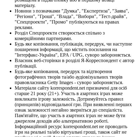
матеріалу.
Новини з позначками "Думка", "Експертиза", "Заява",
"Регіони", "Гроші", "Влада", "Вибори", "Тест-драйв",
"Спецпроекти", "Промо" публікуються на правах
реклами.
Розділ Спецпроекти створюється спільно з
комерційними партнерами.
Будь яке копіювання, публікація, передрук, чи наступне
поширення інформації, що містить посилання на
"Інтерфакс-Україна", EPA / UPG, суворо забороняється.
Власник веб-сторінки в розділі Я-Корреспондент є автор
публікації.
Будь-яке копіювання, передрук та відтворення
фотографічних творів та/або аудіовізуальних творів
правовласника Getty Images - суворо забороняється.
Матеріали сайту korrespondent.net призначені для осіб
старше 21 року (21+). Участь в азартних іграх може
викликати ігрову залежність. Дотримуйтесь правил
(принципів) відповідальної гри. При виявленні перших
ознак залежності негайно зверніться до спеціаліста.
Пам'ятайте, що участь в азартних іграх не може бути
джерелом доходів або альтернативою роботі.
Інформаційний ресурс korrespondent.net не проводить
ігри на реальні та/або віртуальні гроші, також сайт не