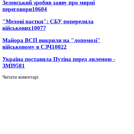
Зеленський зробив заяву про мирні
переговори
10604
"Медові пастки": СБУ попередила
військових
10077
Майора ВСП викрили на "допомозі"
військовому в СЗЧ
10022
Україна поставила Путіна перед дилемою -
ЗМІ
9581
Читати коментарі