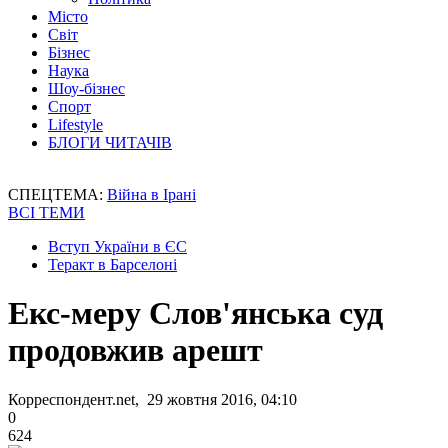
Місто
Світ
Бізнес
Наука
Шоу-бізнес
Спорт
Lifestyle
БЛОГИ ЧИТАЧІВ
СПЕЦТЕМА:
Війна в Ірані
ВСІ ТЕМИ
Вступ України в ЄС
Теракт в Барселоні
Екс-меру Слов'янська суд
продовжив арешт
Корреспондент.net, 29 жовтня 2016, 04:10
0
624