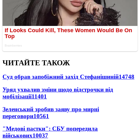
ЧИТАЙТЕ ТАКОЖ
Суд обрав запобіжний захід Стефанішиній
14748
Уряд ухвалив зміни щодо відстрочки від
мобілізації
11401
Зеленський зробив заяву про мирні
переговори
10561
"Медові пастки": СБУ попередила
військових
10037