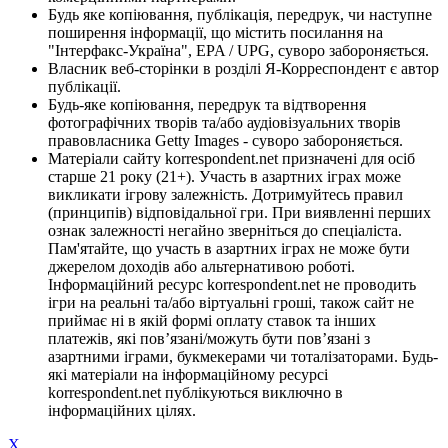
Будь яке копіювання, публікація, передрук, чи наступне
поширення інформації, що містить посилання на
"Інтерфакс-Україна", EPA / UPG, суворо забороняється.
Власник веб-сторінки в розділі Я-Корреспондент є автор
публікації.
Будь-яке копіювання, передрук та відтворення
фотографічних творів та/або аудіовізуальних творів
правовласника Getty Images - суворо забороняється.
Матеріали сайту korrespondent.net призначені для осіб
старше 21 року (21+). Участь в азартних іграх може
викликати ігрову залежність. Дотримуйтесь правил
(принципів) відповідальної гри. При виявленні перших
ознак залежності негайно зверніться до спеціаліста.
Пам'ятайте, що участь в азартних іграх не може бути
джерелом доходів або альтернативою роботі.
Інформаційний ресурс korrespondent.net не проводить
ігри на реальні та/або віртуальні гроші, також сайт не
приймає ні в якій формі оплату ставок та інших
платежів, які пов’язані/можуть бути пов’язані з
азартними іграми, букмекерами чи тоталізаторами. Будь-
які матеріали на інформаційному ресурсі
korrespondent.net публікуються виключно в
інформаційних цілях.
X