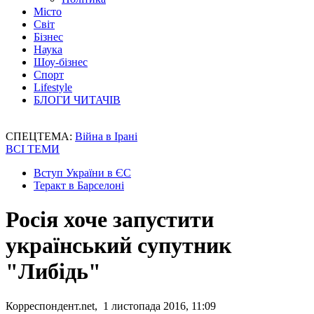
Місто
Світ
Бізнес
Наука
Шоу-бізнес
Спорт
Lifestyle
БЛОГИ ЧИТАЧІВ
СПЕЦТЕМА:
Війна в Ірані
ВСІ ТЕМИ
Вступ України в ЄС
Теракт в Барселоні
Росія хоче запустити
український супутник
"Либідь"
Корреспондент.net, 1 листопада 2016, 11:09