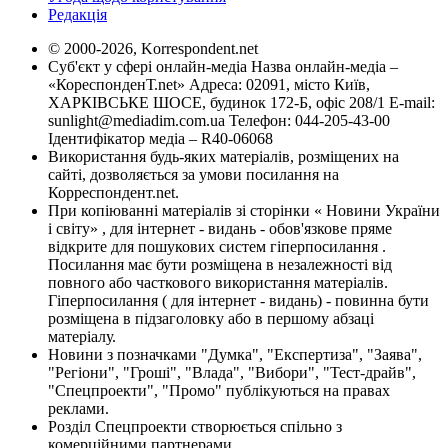
Редакція
© 2000-2026, Korrespondent.net
Суб'єкт у сфері онлайн-медіа Назва онлайн-медіа –
«КореспонденТ.net» Адреса: 02091, місто Київ,
ХАРКІВСЬКЕ ШОСЕ, будинок 172-Б, офіс 208/1 E-mail:
sunlight@mediadim.com.ua
Телефон: 044-205-43-00
Ідентифікатор медіа – R40-06068
Використання будь-яких матеріалів, розміщених на
сайті, дозволяється за умови посилання на
Корреспондент.net.
При копіюванні матеріалів зі сторінки « Новини України
і світу» , для інтернет - видань - обов'язкове пряме
відкрите для пошукових систем гіперпосилання .
Посилання має бути розміщена в незалежності від
повного або часткового використання матеріалів.
Гіперпосилання ( для інтернет - видань) - повинна бути
розміщена в підзаголовку або в першому абзаці
матеріалу.
Новини з позначками "Думка", "Експертиза", "Заява",
"Регіони", "Гроші", "Влада", "Вибори", "Тест-драйв",
"Спецпроекти", "Промо" публікуються на правах
реклами.
Розділ Спецпроекти створюється спільно з
комерційними партнерами.