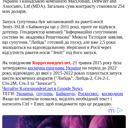
України з канадською компанією MacDonald, Dettwiler and
Associates, Ltd (MDA). Загальна сума контракту становила 254
млн доларів.
Запуск супутника був запланований на ракеті-носії
Зеніт-3SLB з Байконура ще у 2011 році, проте не відбувся
дотепер. Гендиректор компанії "Інформаційні супутникові
системи ім. академіка Решетньова" Микола Тістоїдов заявляв,
що супутник "Либідь" готовий до пуску, але вже 2,5 роки
знаходиться на відповідальному зберіганні в Росії через
відсутність ракети-носія "Зеніт" під його запуск.
Як повідомляв
Корреспондент.net
, 21 травня 2015 року була
затверджена
космічна програма України
на період до 2022
року, відповідно до якої у 2015-2022 роках планується запуск
шести космічних апаратів ("Либідь", Либідь-2, Січ-2-1,
Січ-2М, Січ-3 та "Іоносат").
Читайте Korrespondent.net в Google News
ТЕГИ:
Украина
,
спутник
,
Байконур
,
Роскосмос
,
космодром
Якщо ви помітили помилку, виділіть необхідний текст і
натисніть Ctrl + Enter, щоб повідомити про це редакцію.