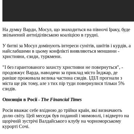
На думку Варди, Мосул, що знаходиться на півночі Іраку, буде
звільнений антиіділівською коаліцією в грудні.
У битві за Мосул домінують інтереси сунітів, шиїтів і курдів, а
найслабшими в цьому конфлікті виявляються меншини -
християни, єзиди, туркмени.
"І без гарантованого захисту християни не повернуться", -
продовжує Варда, наводячи за приклад місто Їнджар, де
раніше проживала велика частина єзидів. ІДІЛ прогнали з
міста ще рік тому, але з тих пір туди повернулися тільки 5%
єзидів.
Опозиція в Росії -
The Financial Times
Росія вважає себе вхідною до трійки країн, які визначають
долю світу. Цей меседж був поданий і мимоволі, і відверто на
щорічній зустрічі Валдайського клубу на чорноморському
курорті Сочі.