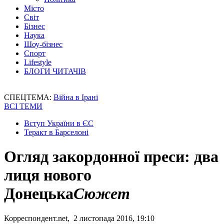
Місто
Світ
Бізнес
Наука
Шоу-бізнес
Спорт
Lifestyle
БЛОГИ ЧИТАЧІВ
СПЕЦТЕМА:
Війна в Ірані
ВСІ ТЕМИ
Вступ України в ЄС
Теракт в Барселоні
Огляд закордонної преси: два
лиця нового
Донецька
Сюжет
Корреспондент.net, 2 листопада 2016, 19:10