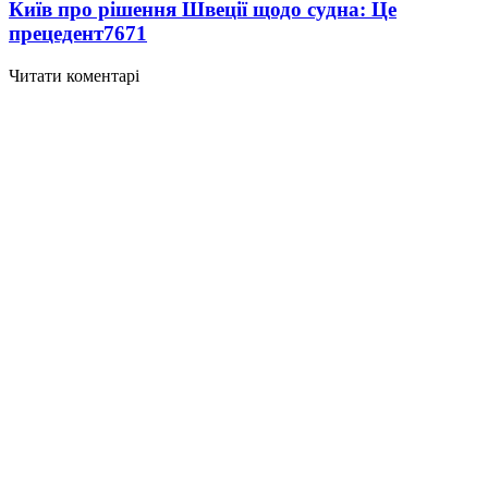
Київ про рішення Швеції щодо судна: Це
прецедент
7671
Читати коментарі