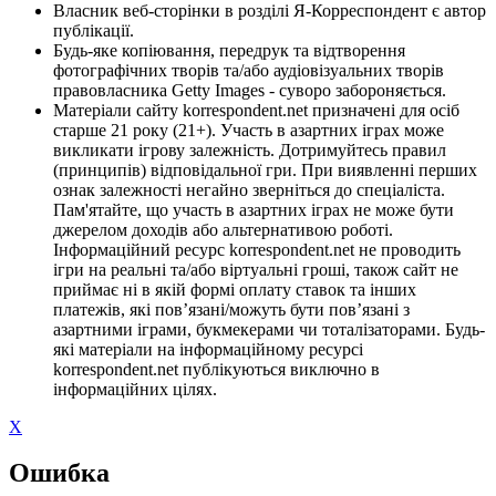
Власник веб-сторінки в розділі Я-Корреспондент є автор
публікації.
Будь-яке копіювання, передрук та відтворення
фотографічних творів та/або аудіовізуальних творів
правовласника Getty Images - суворо забороняється.
Матеріали сайту korrespondent.net призначені для осіб
старше 21 року (21+). Участь в азартних іграх може
викликати ігрову залежність. Дотримуйтесь правил
(принципів) відповідальної гри. При виявленні перших
ознак залежності негайно зверніться до спеціаліста.
Пам'ятайте, що участь в азартних іграх не може бути
джерелом доходів або альтернативою роботі.
Інформаційний ресурс korrespondent.net не проводить
ігри на реальні та/або віртуальні гроші, також сайт не
приймає ні в якій формі оплату ставок та інших
платежів, які пов’язані/можуть бути пов’язані з
азартними іграми, букмекерами чи тоталізаторами. Будь-
які матеріали на інформаційному ресурсі
korrespondent.net публікуються виключно в
інформаційних цілях.
X
Ошибка