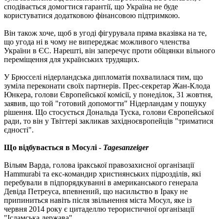
сподівається домогтися гарантії, що Україна не буде
користуватися додатковою фінансовою підтримкою.
Він також хоче, щоб в угоді фігурувала пряма вказівка на те,
що угода ні в чому не випереджає можливого членства
України в ЄС. Нарешті, він заперечує проти обіцянки вільного
переміщення для українських трудящих.
У Брюсселі нідерландська дипломатія похвалилася тим, що
зуміла переконати своїх партнерів. Прес-секретар Жан-Клода
Юнкера, голови Європейської комісії, у понеділок, 31 жовтня,
заявив, що той "готовий допомогти" Нідерландам у пошуку
рішення. Що стосується Дональда Туска, голови Європейської
ради, то він у Твіттері закликав західноєвропейців "триматися
єдності".
Що відбувається в Мосулі -
Tagesanzeiger
Вільям Варда, голова іракської правозахисної організації
Hammurabi та екс-командир християнських підрозділів, які
перебували в підпорядкуванні в американського генерала
Девіда Петреуса, впевнений, що насильство в Іраку не
припиниться навіть після звільнення міста Мосул, яке із
червня 2014 року є цитаделлю терористичної організації
"Ісламська держава"