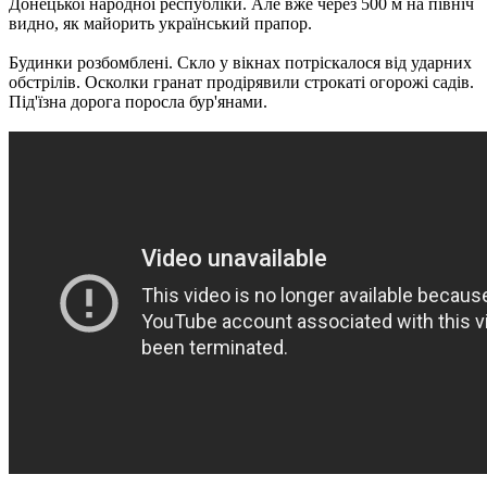
Донецької народної республіки. Але вже через 500 м на північ
видно, як майорить український прапор.
Будинки розбомблені. Скло у вікнах потріскалося від ударних
обстрілів. Осколки гранат продірявили строкаті огорожі садів.
Під'їзна дорога поросла бур'янами.