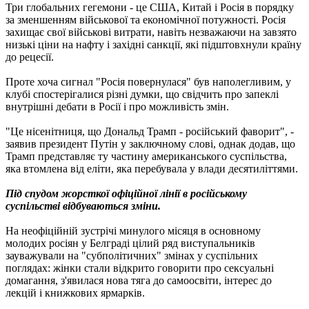
Три глобальних гегемони - це США, Китай і Росія в порядку
за зменшенням військової та економічної потужності. Росія
захищає свої військові витрати, навіть незважаючи на завзято
низькі ціни на нафту і західні санкції, які підштовхнули країну
до рецесії.
Проте хоча сигнал "Росія повернулася" був наполегливим, у
клубі спостерігалися різні думки, що свідчить про запеклі
внутрішні дебати в Росії і про можливість змін.
"Це нісенітниця, що Дональд Трамп - російський фаворит", -
заявив президент Путін у заключному слові, однак додав, що
Трамп представляє ту частину американського суспільства,
яка втомлена від еліти, яка перебувала у влади десятиліттями.
Під спудом жорсткої офіційної лінії в російському
суспільстві відбуваються зміни.
На неофіційній зустрічі минулого місяця в основному
молодих росіян у Белграді цілий ряд виступальників
зауважували на "субполітичних" змінах у суспільних
поглядах: жінки стали відкрито говорити про сексуальні
домагання, з'явилася нова тяга до самоосвіти, інтерес до
лекцій і книжкових ярмарків.