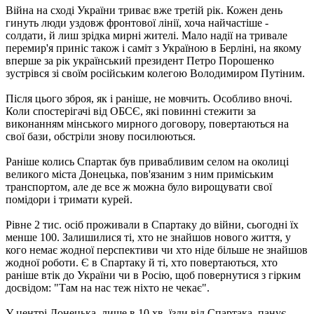
Війна на сході України триває вже третій рік. Кожен день
гинуть люди уздовж фронтової лінії, хоча найчастіше -
солдати, й лиш зрідка мирні жителі. Мало надії на тривале
перемир'я приніс також і саміт з Україною в Берліні, на якому
вперше за рік український президент Петро Порошенко
зустрівся зі своїм російським колегою Володимиром Путіним.
Після цього зброя, як і раніше, не мовчить. Особливо вночі.
Коли спостерігачі від ОБСЄ, які повинні стежити за
виконанням мінського мирного договору, повертаються на
свої бази, обстріли знову посилюються.
Раніше колись Спартак був привабливим селом на околиці
великого міста Донецька, пов'язаним з ним приміським
транспортом, але де все ж можна було вирощувати свої
помідори і тримати курей.
Рівне 2 тис. осіб проживали в Спартаку до війни, сьогодні їх
менше 100. Залишилися ті, хто не знайшов нового життя, у
кого немає жодної перспективи чи хто ніде більше не знайшов
жодної роботи. Є в Спартаку й ті, хто повертаються, хто
раніше втік до України чи в Росію, щоб повернутися з гірким
досвідом: "Там на нас теж ніхто не чекає".
У центрі Донецька, лише в 10 хв. їзди від Спартака, панує