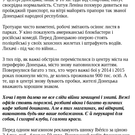
своєрідна нормальність. Статуя Леніна похмуро дивиться на
проїжджий транспорт, на вітрі майорять прапори так званої
Донецької народної республіки.
Тротуари чисто виметені, робочі змітають осіннє листя в
парках. У кіно показують американські блокбастери і
російські комедії. Перед Донецькою оперою стоять
поліцейські у своїх захисних жилетах і штрафують водіїв.
Лихачі - під час-то війни...
З тих пір, як важкі обстріли перемістилися із центру міста на
периферію Донецька, місто знову наповнилося життям.
Повернулися багато з тих, хто через важкі бої у 2014 і 2015
роках покинули місто, де колись проживали 900 тис. осіб. А
те, що в центрі знову бувають пробки, жителі Донецька
вважають хорошим знаком.
Хоча і тут далеко не все сліди війни зачищені і змиті. Вежі
офісів стоять порожні, розбиті вікна і багато вуличних
кафе забиті дошками. Але в тих магазинах, які відкриті,
виконають будь-яке ваше побажання. Є й перукарні для
собак, і сигарні клуби, і салони краси.
Перед одним магазином рекламують шинку Ibérico за ціною