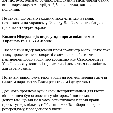
3,4 тис. руб., близько 50 євро. Вишуканий вибір французьких
вин і мармеладу з Австрії, за 3,5 євро штука, вишня чи
полуниця.
Не секрет, що багато західних продуктів харчування,
незважаючи на українську блокаду Донбасу, контрабандою
проникають через кордон.
Вимоги Нідерландів щодо угоди про асоціацію між
Україною та ЄС -
Le Monde
Ліберальний нідерландський прем'єр-міністр Марк Рютте хоче
знову провести переговори зі своїми європейськими
партнерами щодо угоди про асоціацію між Євросоюзом та
Україною - яку вони всі підписали - і домогтися послаблень
для своєї країни.
Потім він запропонує текст угоди на розгляд першій і другій
палатам парламенту Гааги (сенаторам і депутатам).
Досі його прогнози були вкрай несприятливими для Рютте:
він повинен був оголосити у вівторок, 1 листопада,
депутатам, що він не в змозі ратифікувати у своїй країні
проект угоди, відкинутої більш ніж 60% виборців під час
референдуму, проведеного у квітні.