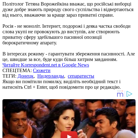
Політолог Тетяна Ворожейкіна вважає, що російські виборці
дуже добре знають природу свого суспільства і відвертаються
від нього, вважаючи за краще зараз приватні справи.
Росія - не моноліт. Інтернет, подорожі і деяка частка свободи
слова укупі не провокують до виступів, але створюють
приватну сферу здебільшого пасивної опозиції
бюрократичному апарату.
В інтересах режиму - гарантувати збереження пасивності. Але
це, швидше за все, буде куди більш хитрим завданням.
Читайте Korrespondent.net в Google News
СПЕЦТЕМА:
Сюжети
ТЕГИ:
Донецк
,
Нидерланды
,
сепаратисты
Якщо ви помітили помилку, виділіть необхідний текст і
натисніть Ctrl + Enter, щоб повідомити про це редакцію.