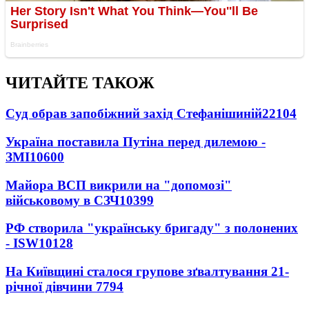
ЧИТАЙТЕ ТАКОЖ
Суд обрав запобіжний захід Стефанішиній
22104
Україна поставила Путіна перед дилемою -
ЗМІ
10600
Майора ВСП викрили на "допомозі"
військовому в СЗЧ
10399
РФ створила "українську бригаду" з полонених
- ISW
10128
На Київщині сталося групове зґвалтування 21-
річної дівчини
7794