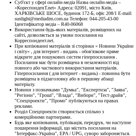
Суб'єкт у сфері онлайн-медіа Назва онлайн-медіа –
«КореспонденТ.net» Адреса: 02091, місто Київ,
ХАРКІВСЬКЕ ШОСЕ, будинок 172-Б, офіс 208/1 E-mail:
sunlight@mediadim.com.ua
Телефон: 044-205-43-00
Ідентифікатор медіа – R40-06068
Використання будь-яких матеріалів, розміщених на
сайті, дозволяється за умови посилання на
Корреспондент.net.
При копіюванні матеріалів зі сторінки « Новини України
і світу» , для інтернет - видань - обов'язкове пряме
відкрите для пошукових систем гіперпосилання .
Посилання має бути розміщена в незалежності від
повного або часткового використання матеріалів.
Гіперпосилання ( для інтернет - видань) - повинна бути
розміщена в підзаголовку або в першому абзаці
матеріалу.
Новини з позначками "Думка", "Експертиза", "Заява",
"Регіони", "Гроші", "Влада", "Вибори", "Тест-драйв",
"Спецпроекти", "Промо" публікуються на правах
реклами.
Розділ Спецпроекти створюється спільно з
комерційними партнерами.
Будь яке копіювання, публікація, передрук, чи наступне
поширення інформації, що містить посилання на
"Інтерфакс-Україна", EPA / UPG, суворо забороняється.