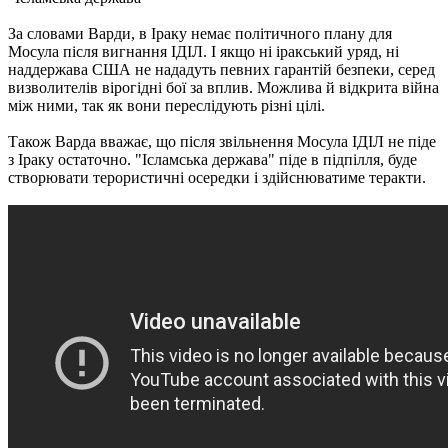
За словами Варди, в Іраку немає політичного плану для
Мосула після вигнання ІДІЛ. І якщо ні іракський уряд, ні
наддержава США не нададуть певних гарантій безпеки, серед
визволителів вірогідні бої за вплив. Можлива й відкрита війна
між ними, так як вони переслідують різні цілі.
Також Варда вважає, що після звільнення Мосула ІДІЛ не піде
з Іраку остаточно. "Ісламська держава" піде в підпілля, буде
створювати терористичні осередки і здійснюватиме теракти.