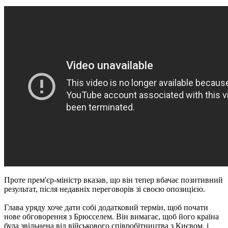
Проте прем'єр-міністр вказав, що він тепер вбачає позитивний
результат, після недавніх переговорів зі своєю опозицією.
Глава уряду хоче дати собі додатковий термін, щоб почати
нове обговорення з Брюсселем. Він вимагає, щоб його країна
була звільнена від військового співробітництва з Києвом, і