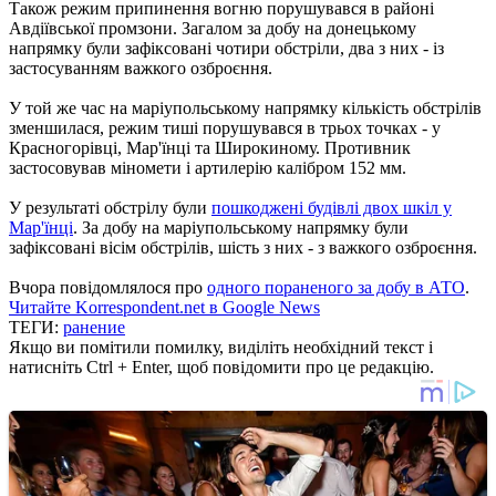
Також режим припинення вогню порушувався в районі
Авдіївської промзони. Загалом за добу на донецькому
напрямку були зафіксовані чотири обстріли, два з них - із
застосуванням важкого озброєння.
У той же час на маріупольському напрямку кількість обстрілів
зменшилася, режим тиші порушувався в трьох точках - у
Красногорівці, Мар'їнці та Широкиному. Противник
застосовував міномети і артилерію калібром 152 мм.
У результаті обстрілу були
пошкоджені будівлі двох шкіл у
Мар'їнці
. За добу на маріупольському напрямку були
зафіксовані вісім обстрілів, шість з них - з важкого озброєння.
Вчора повідомлялося про
одного пораненого за добу в АТО
.
Читайте Korrespondent.net в Google News
ТЕГИ:
ранение
Якщо ви помітили помилку, виділіть необхідний текст і
натисніть Ctrl + Enter, щоб повідомити про це редакцію.