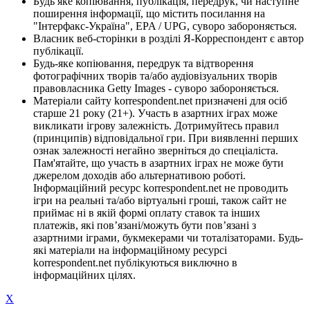
Будь яке копіювання, публікація, передрук, чи наступне
поширення інформації, що містить посилання на
"Інтерфакс-Україна", EPA / UPG, суворо забороняється.
Власник веб-сторінки в розділі Я-Корреспондент є автор
публікації.
Будь-яке копіювання, передрук та відтворення
фотографічних творів та/або аудіовізуальних творів
правовласника Getty Images - суворо забороняється.
Матеріали сайту korrespondent.net призначені для осіб
старше 21 року (21+). Участь в азартних іграх може
викликати ігрову залежність. Дотримуйтесь правил
(принципів) відповідальної гри. При виявленні перших
ознак залежності негайно зверніться до спеціаліста.
Пам'ятайте, що участь в азартних іграх не може бути
джерелом доходів або альтернативою роботі.
Інформаційний ресурс korrespondent.net не проводить
ігри на реальні та/або віртуальні гроші, також сайт не
приймає ні в якій формі оплату ставок та інших
платежів, які пов’язані/можуть бути пов’язані з
азартними іграми, букмекерами чи тоталізаторами. Будь-
які матеріали на інформаційному ресурсі
korrespondent.net публікуються виключно в
інформаційних цілях.
X