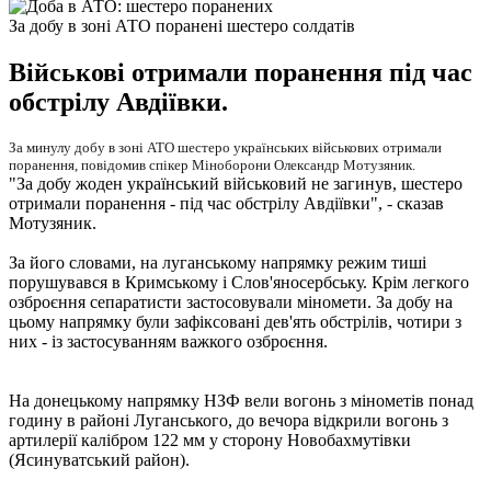
За добу в зоні АТО поранені шестеро солдатів
Військові отримали поранення під час
обстрілу Авдіївки.
За минулу добу в зоні АТО шестеро українських військових отримали
поранення, повідомив спікер Міноборони Олександр Мотузяник.
"За добу жоден український військовий не загинув, шестеро
отримали поранення - під час обстрілу Авдіївки", - сказав
Мотузяник.
За його словами, на луганському напрямку режим тиші
порушувався в Кримському і Слов'яносербську. Крім легкого
озброєння сепаратисти застосовували міномети. За добу на
цьому напрямку були зафіксовані дев'ять обстрілів, чотири з
них - із застосуванням важкого озброєння.
На донецькому напрямку НЗФ вели вогонь з мінометів понад
годину в районі Луганського, до вечора відкрили вогонь з
артилерії калібром 122 мм у сторону Новобахмутівки
(Ясинуватський район).