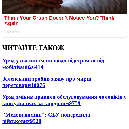
ЧИТАЙТЕ ТАКОЖ
Уряд ухвалив зміни щодо відстрочки від
мобілізації
26414
Зеленський зробив заяву про мирні
переговори
10076
Уряд змінив правила обслуговування чоловіків у
консульствах за кордоном
9759
"Медові пастки": СБУ попередила
військових
9528