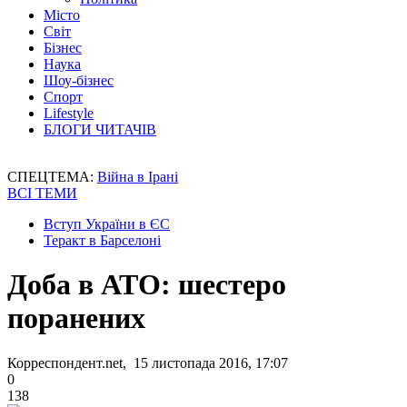
Місто
Світ
Бізнес
Наука
Шоу-бізнес
Спорт
Lifestyle
БЛОГИ ЧИТАЧІВ
СПЕЦТЕМА:
Війна в Ірані
ВСІ ТЕМИ
Вступ України в ЄС
Теракт в Барселоні
Доба в АТО: шестеро
поранених
Корреспондент.net, 15 листопада 2016, 17:07
0
138