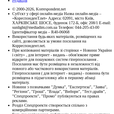
Редакція
© 2000-2026, Korrespondent.net
Суб'єкт у сфері онлайн-медіа Назва онлайн-медіа –
«КореспонденТ.net» Адреса: 02091, місто Київ,
ХАРКІВСЬКЕ ШОСЕ, будинок 172-Б, офіс 208/1 E-mail:
sunlight@mediadim.com.ua
Телефон: 044-205-43-00
Ідентифікатор медіа – R40-06068
Використання будь-яких матеріалів, розміщених на
сайті, дозволяється за умови посилання на
Корреспондент.net.
При копіюванні матеріалів зі сторінки « Новини України
і світу» , для інтернет - видань - обов'язкове пряме
відкрите для пошукових систем гіперпосилання .
Посилання має бути розміщена в незалежності від
повного або часткового використання матеріалів.
Гіперпосилання ( для інтернет - видань) - повинна бути
розміщена в підзаголовку або в першому абзаці
матеріалу.
Новини з позначками "Думка", "Експертиза", "Заява",
"Регіони", "Гроші", "Влада", "Вибори", "Тест-драйв",
"Спецпроекти", "Промо" публікуються на правах
реклами.
Розділ Спецпроекти створюється спільно з
комерційними партнерами.