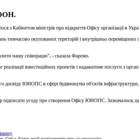
 ООН.
 з Кабінетом міністрів про відкриття Офісу організації в Укра
итань тимчасово окупованих територій і внутрішньо переміщених
илити нашу співпрацю", - сказала Фаремо.
 реалізації інвестиційних проектів і надаватиме послуги з орга
о досвіду ЮНОПС в сфері будівництва об'єктів інфраструктури, р
р підписати угоду про створення Офісу ЮНОПС. Зазначалося, що 
краину
ь Ctrl + Enter, щоб повідомити про це редакцію.