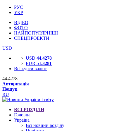
РУС
УКР
ВІДЕО
ФОТО
НАЙПОПУЛЯРНІШІ
СПЕЦПРОЕКТИ
USD
USD
44.4278
EUR
51.3281
Всі курси валют
44.4278
Авторизація
Пошук
RU
ВСІ РОЗДІЛИ
Головна
Україна
Всі новини розділу
Політика