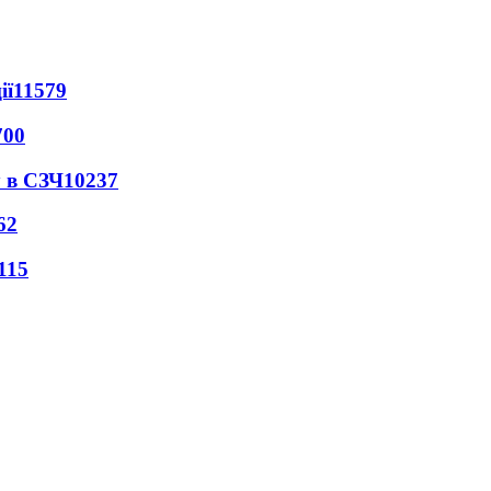
ії
11579
700
 в СЗЧ
10237
62
115