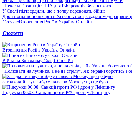
Жовква розповів, про що говоритимуть Зеленський і Вучич
"Пекельні" санкції США для РФ: реакція Зеленського
У Скелі підтвердили, що з полку переводять бійців
Дрон поцілив по лікарні в Херсоні: постраждали медпрацівниц
Сюжет
Вторгнення Росії в Україну. Онлайн
Сюжети
Вторгнення Росії в Україну. Онлайн
Війна на Близькому Сході. Онлайн
"Полювати на лучника, а не на стрілу". Як Україні боротись з 
Загадковий звук вибуху налякав Москву: що це було
Підсумки 06.08: Санкції проти РФ і дрон у Лейпцигу