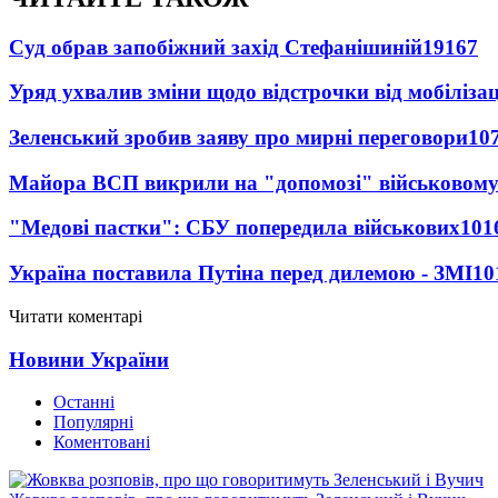
Суд обрав запобіжний захід Стефанішиній
19167
Уряд ухвалив зміни щодо відстрочки від мобілізац
Зеленський зробив заяву про мирні переговори
10
Майора ВСП викрили на "допомозі" військовому
"Медові пастки": СБУ попередила військових
101
Україна поставила Путіна перед дилемою - ЗМІ
10
Читати коментарі
Новини України
Останні
Популярні
Коментовані