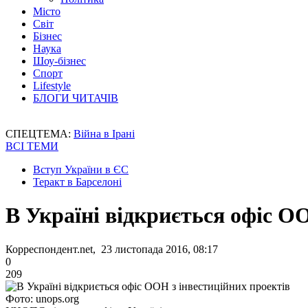
Місто
Світ
Бізнес
Наука
Шоу-бізнес
Спорт
Lifestyle
БЛОГИ ЧИТАЧІВ
СПЕЦТЕМА:
Війна в Ірані
ВСІ ТЕМИ
Вступ України в ЄС
Теракт в Барселоні
В Україні відкриється офіс О
Корреспондент.net, 23 листопада 2016, 08:17
0
209
Фото: unops.org