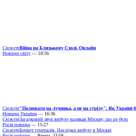
Сюжет
Війна на Близькому Сході. Онлайн
Новини світу
— 18:56
Сюжет
"Полювати на лучника, а не на стрілу". Як Україні 
Новини України
— 16:36
Сюжет
Загадковий звук вибуху налякав Москву: що це було
Росія новини
— 15:27
Сюжет
Бенкет генералів. Наслідки вибуху в Москві
Росія новини
— Вчора, 23:58