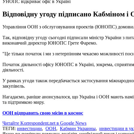
УНОПС відкриває офіс в Україні
Відповідну угоду підписано Кабміном і
Управління ООН з обслуговування проектів (ЮНОПС) домовилося
Так, відповідну угоду сьогодні підписали міністр України з п
виконавчий директор ЮНОПС Грете Фаремо.
"Це тільки початок і ми з нетерпінням чекаємо можливості пос
Початок діяльності офісу ЮНОПС в Україні, зокрема, сприятиме
діяльності.
У рамках угоди також передбачається застосування міжнародног
закупівель.
Нагадаємо, раніше анонсувалося, що Україна і ООН мають намі
та підтримкою миру.
ООН відправить свою місію в космос
Читайте Korrespondent.net в Google News
ТЕГИ:
инвестиции
,
ООН
,
Кабмин Украины
,
инвестиции в у
Якщо ви помітили помилку, виділіть необхідний текст і натисніт