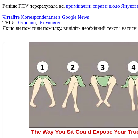
Раніше ГПУ перерахувала всі
кримінальні справи щодо Януков
Читайте Korrespondent.net в Google News
ТЕГИ:
Луценко
,
Янукович
Якщо ви помітили помилку, виділіть необхідний текст і натисніт