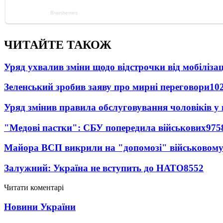
ЧИТАЙТЕ ТАКОЖ
Уряд ухвалив зміни щодо відстрочки від мобілізац
Зеленський зробив заяву про мирні переговори
10
Уряд змінив правила обслуговування чоловіків у
"Медові пастки": СБУ попередила військових
975
Майора ВСП викрили на "допомозі" військовому
Залужний: Україна не вступить до НАТО
8552
Читати коментарі
Новини України