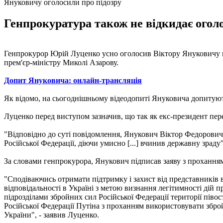
Януковичу оголосили про підозру
Генпрокуратура також не відкидає огол
Генпрокурор Юрій Луценко усно оголосив Віктору Януковичу пі
прем'єр-міністру Миколі Азарову.
Допит Януковича: онлайн-трансляція
Як відомо, на сьогоднішньому відеодопиті Януковича допитують 
Луценко перед виступом зазначив, що так як екс-президент переб
"Відповідно до суті повідомлення, Янукович Віктор Федорович 
Російської Федерації, діючи умисно [...] вчинив державну зраду",
За словами генпрокурора, Янукович підписав заяву з проханням
"Сподіваючись отримати підтримку і захист від представників 
відповідальності в Україні з метою визнання легітимності дій 
підрозділами збройних сил Російської Федерації території піво
Російської Федерації Путіна з проханням використовувати зброй
України", - заявив Луценко.