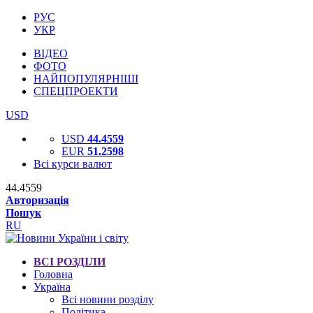
РУС
УКР
ВІДЕО
ФОТО
НАЙПОПУЛЯРНІШІ
СПЕЦПРОЕКТИ
USD
USD
44.4559
EUR
51.2598
Всі курси валют
44.4559
Авторизація
Пошук
RU
ВСІ РОЗДІЛИ
Головна
Україна
Всі новини розділу
Політика