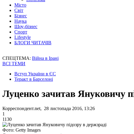
Місто
Світ
Бізнес
Наука
Шоу-бізнес
Спорт
Lifestyle
БЛОГИ ЧИТАЧІВ
СПЕЦТЕМА:
Війна в Ірані
ВСІ ТЕМИ
Вступ України в ЄС
Теракт в Барселоні
Луценко зачитав Януковичу пі
Корреспондент.net, 28 листопада 2016, 13:26
1
1130
Фото: Getty Images