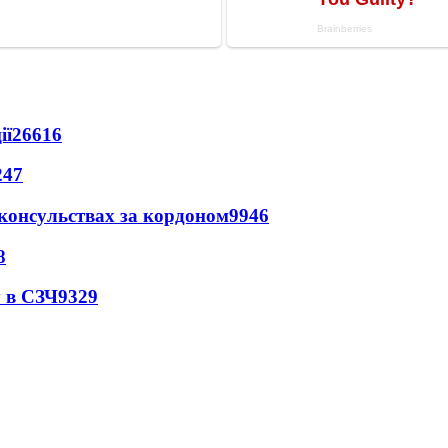
ії
26616
247
 консульствах за кордоном
9946
8
 в СЗЧ
9329