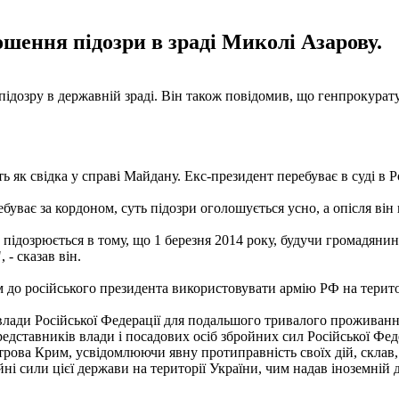
ошення підозри в зраді Миколі Азарову.
дозру в державній зраді. Він також повідомив, що генпрокурату
як свідка у справі Майдану. Екс-президент перебуває в суді в Ро
уває за кордоном, суть підозри оголошується усно, а опісля він в
підозрюється в тому, що 1 березня 2014 року, будучи громадянин
 - сказав він.
 до російського президента використовувати армію РФ на терито
влади Російської Федерації для подальшого тривалого проживання 
представників влади і посадових осіб збройних сил Російської Фе
строва Крим, усвідомлюючи явну протиправність своїх дій, склав
ні сили цієї держави на території України, чим надав іноземній 