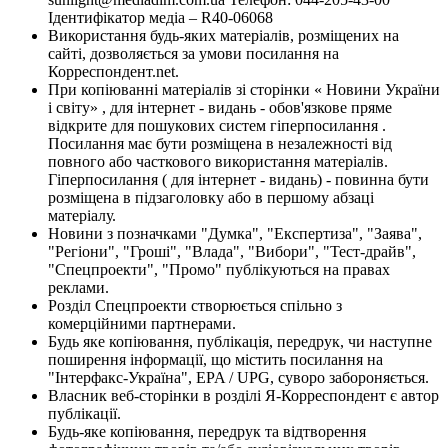
Ідентифікатор медіа – R40-06068
Використання будь-яких матеріалів, розміщених на
сайті, дозволяється за умови посилання на
Корреспондент.net.
При копіюванні матеріалів зі сторінки « Новини України
і світу» , для інтернет - видань - обов'язкове пряме
відкрите для пошукових систем гіперпосилання .
Посилання має бути розміщена в незалежності від
повного або часткового використання матеріалів.
Гіперпосилання ( для інтернет - видань) - повинна бути
розміщена в підзаголовку або в першому абзаці
матеріалу.
Новини з позначками "Думка", "Експертиза", "Заява",
"Регіони", "Гроші", "Влада", "Вибори", "Тест-драйв",
"Спецпроекти", "Промо" публікуються на правах
реклами.
Розділ Спецпроекти створюється спільно з
комерційними партнерами.
Будь яке копіювання, публікація, передрук, чи наступне
поширення інформації, що містить посилання на
"Інтерфакс-Україна", EPA / UPG, суворо забороняється.
Власник веб-сторінки в розділі Я-Корреспондент є автор
публікації.
Будь-яке копіювання, передрук та відтворення