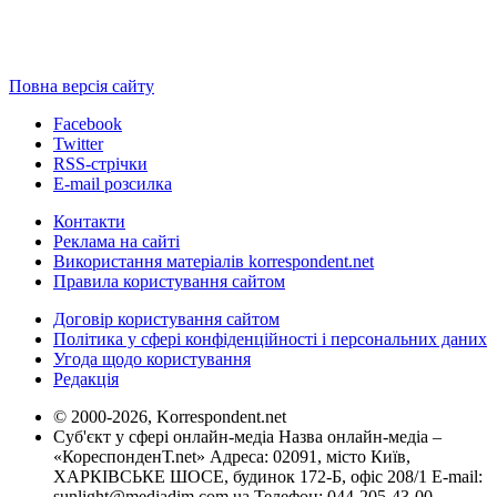
Повна версія сайту
Facebook
Twitter
RSS-стрічки
E-mail розсилка
Контакти
Реклама на сайті
Використання матеріалів korrespondent.net
Правила користування сайтом
Договір користування сайтом
Політика у сфері конфіденційності і персональних даних
Угода щодо користування
Редакція
© 2000-2026, Korrespondent.net
Суб'єкт у сфері онлайн-медіа Назва онлайн-медіа –
«КореспонденТ.net» Адреса: 02091, місто Київ,
ХАРКІВСЬКЕ ШОСЕ, будинок 172-Б, офіс 208/1 E-mail:
sunlight@mediadim.com.ua
Телефон: 044-205-43-00