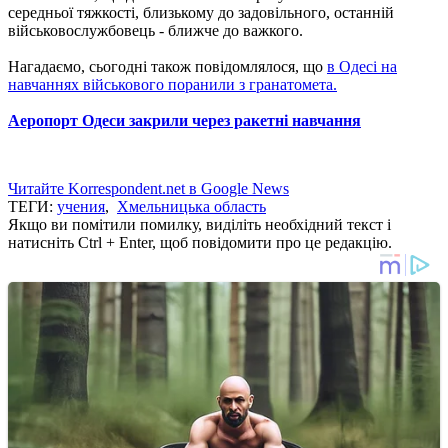
середньої тяжкості, близькому до задовільного, останній
військовослужбовець - ближче до важкого.
Нагадаємо, сьогодні також повідомлялося, що
в Одесі на
навчаннях військового поранили з гранатомета.
Аеропорт Одеси закрили через ракетні навчання
Читайте Korrespondent.net в Google News
ТЕГИ:
учения
,
Хмельницька область
Якщо ви помітили помилку, виділіть необхідний текст і
натисніть Ctrl + Enter, щоб повідомити про це редакцію.