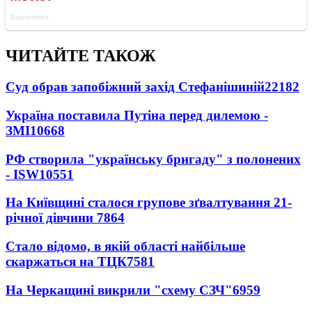
ЧИТАЙТЕ ТАКОЖ
Суд обрав запобіжний захід Стефанішиній
22182
Україна поставила Путіна перед дилемою -
ЗМІ
10668
РФ створила "українську бригаду" з полонених
- ISW
10551
На Київщині сталося групове зґвалтування 21-
річної дівчини
7864
Стало відомо, в якій області найбільше
скаржаться на ТЦК
7581
На Черкащині викрили "схему СЗЧ"
6959