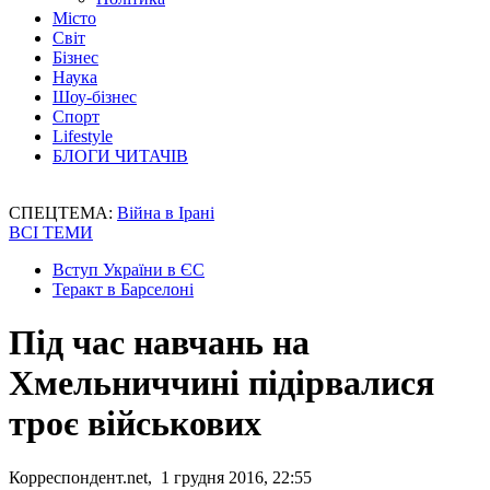
Місто
Світ
Бізнес
Наука
Шоу-бізнес
Спорт
Lifestyle
БЛОГИ ЧИТАЧІВ
СПЕЦТЕМА:
Війна в Ірані
ВСІ ТЕМИ
Вступ України в ЄС
Теракт в Барселоні
Під час навчань на
Хмельниччині підірвалися
троє військових
Корреспондент.net, 1 грудня 2016, 22:55