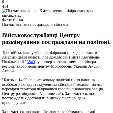
0
414
Фото: rbc.ua
Під час навчань постраждали військові
Військовослужбовці Центру
розмінування постраждали на полігоні.
Троє військовослужбовців підірвалися в ході навчань в
Хмельницькій області, повідомляє сайт міста Кам'янець-
Подільський "
3849
" у четвер з посиланням на офіцера
регіонального медіа-центру Міноборони України Андрія
Агєєва.
"Близько 14:00 на військовому полігоні після навчань
особового складу із залученням військової техніки під час
перевірки території підірвалися троє військовослужбовців
Центру розмінування", - пише сайт.
Зазначається, що
постраждалих доставили в міську лікарню, де їх
прооперували.
Зазначається, що двоє військових перебувають в стані