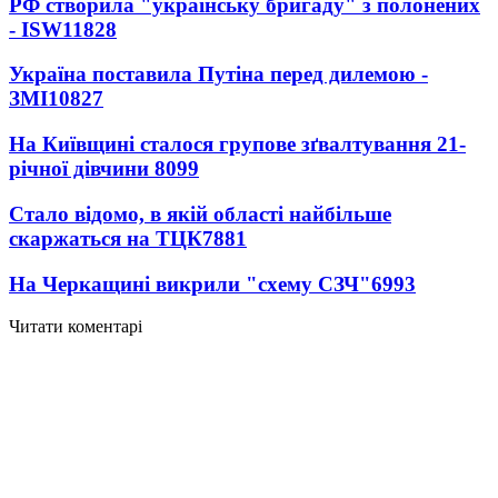
РФ створила "українську бригаду" з полонених
- ISW
11828
Україна поставила Путіна перед дилемою -
ЗМІ
10827
На Київщині сталося групове зґвалтування 21-
річної дівчини
8099
Стало відомо, в якій області найбільше
скаржаться на ТЦК
7881
На Черкащині викрили "схему СЗЧ"
6993
Читати коментарі