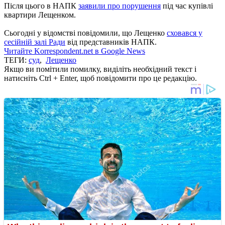
Після цього в НАПК
заявили про порушення
під час купівлі
квартири Лещенком.
Сьогодні у відомстві повідомили, що Лещенко
сховався у
сесійній залі Ради
від представників НАПК.
Читайте Korrespondent.net в Google News
ТЕГИ:
суд
,
Лещенко
Якщо ви помітили помилку, виділіть необхідний текст і
натисніть Ctrl + Enter, щоб повідомити про це редакцію.