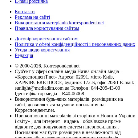
E-mail розсилка
Контакти
Реклама на сайті
Використання матеріалів korrespondent.net
Правила користування сайтом
Договір користування сайтом
Політика у сфері конфіденційності і персональних даних
Угода щодо користування
Редакція
© 2000-2026, Korrespondent.net
Суб'єкт у сфері онлайн-медіа Назва онлайн-медіа –
«КореспонденТ.net» Адреса: 02091, місто Київ,
ХАРКІВСЬКЕ ШОСЕ, будинок 172-Б, офіс 208/1 E-mail:
sunlight@mediadim.com.ua
Телефон: 044-205-43-00
Ідентифікатор медіа – R40-06068
Використання будь-яких матеріалів, розміщених на
сайті, дозволяється за умови посилання на
Корреспондент.net.
При копіюванні матеріалів зі сторінки « Новини України
і світу» , для інтернет - видань - обов'язкове пряме
відкрите для пошукових систем гіперпосилання .
Посилання має бути розміщена в незалежності від
повного або часткового використання матеріалів.