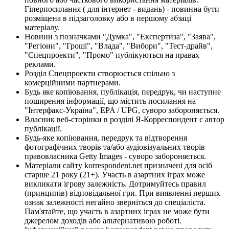
Гіперпосилання ( для інтернет - видань) - повинна бути
розміщена в підзаголовку або в першому абзаці
матеріалу.
Новини з позначками "Думка", "Експертиза", "Заява",
"Регіони", "Гроші", "Влада", "Вибори", "Тест-драйв",
"Спецпроекти", "Промо" публікуються на правах
реклами.
Розділ Спецпроекти створюється спільно з
комерційними партнерами.
Будь яке копіювання, публікація, передрук, чи наступне
поширення інформації, що містить посилання на
"Інтерфакс-Україна", EPA / UPG, суворо забороняється.
Власник веб-сторінки в розділі Я-Корреспондент є автор
публікації.
Будь-яке копіювання, передрук та відтворення
фотографічних творів та/або аудіовізуальних творів
правовласника Getty Images - суворо забороняється.
Матеріали сайту korrespondent.net призначені для осіб
старше 21 року (21+). Участь в азартних іграх може
викликати ігрову залежність. Дотримуйтесь правил
(принципів) відповідальної гри. При виявленні перших
ознак залежності негайно зверніться до спеціаліста.
Пам'ятайте, що участь в азартних іграх не може бути
джерелом доходів або альтернативою роботі.