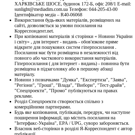
ХАРКІВСЬКЕ ШОСЕ, будинок 172-Б, офіс 208/1 E-mail:
sunlight@mediadim.com.ua
Телефон: 044-205-43-00
Ідентифікатор медіа – R40-06068
Використання будь-яких матеріалів, розміщених на
сайті, дозволяється за умови посилання на
Корреспондент.net.
При копіюванні матеріалів зі сторінки « Новини України
і світу» , для інтернет - видань - обов'язкове пряме
відкрите для пошукових систем гіперпосилання .
Посилання має бути розміщена в незалежності від
повного або часткового використання матеріалів.
Гіперпосилання ( для інтернет - видань) - повинна бути
розміщена в підзаголовку або в першому абзаці
матеріалу.
Новини з позначками "Думка", "Експертиза", "Заява",
"Регіони", "Гроші", "Влада", "Вибори", "Тест-драйв",
"Спецпроекти", "Промо" публікуються на правах
реклами.
Розділ Спецпроекти створюється спільно з
комерційними партнерами.
Будь яке копіювання, публікація, передрук, чи наступне
поширення інформації, що містить посилання на
"Інтерфакс-Україна", EPA / UPG, суворо забороняється.
Власник веб-сторінки в розділі Я-Корреспондент є автор
публікації.