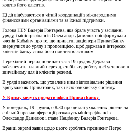
коштів його клієнтів.
Ці дії відбуваються в чіткій координації з міжнародними
фінансовими організаціями та за їхньої підтримки.
Голова НБУ Валерія Гонтарєва, яка брала участь у засіданні
уряду, і міністр фінансів Олександр Данилюк поінформували
членів Кабміну про те, що приватні акціонери ПриватБанку
звернулися до уряду з пропозицією, щоб держава в інтересах
клієнтів банку стала його повним власником.
Перехідний період починається з 19 грудня. Держава
забезпечить плавний перехід, стабільну роботу цієї установи в
звичайному для її клієнтів режимі.
В уряді вважають, що ухвалене ним відповідальне рішення
врятувало як Приватбанк, так і всю банківську систему.
У Криму хочуть продати офіси ПриватБанку
У понеділок, 19 грудня, о 8.30 про деталі ухвалених рішень на
спільній прес-конференції розкажуть міністр фінансів
Олександр Данилюк і глава Нацбанку Валерія Гонтарева.
Вранці окремі заяви щодо цього зроблять президент Петро