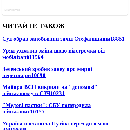
ЧИТАЙТЕ ТАКОЖ
Суд обрав запобіжний захід Стефанішиній
18851
Уряд ухвалив зміни щодо відстрочки від
мобілізації
11564
Зеленський зробив заяву про мирні
переговори
10690
Майора ВСП викрили на "допомозі"
військовому в СЗЧ
10231
"Медові пастки": СБУ попередила
військових
10157
Україна поставила Путіна перед дилемою -
ЗМІ
10085