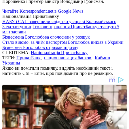
Порошенко і прем'єр-міністр Володимир Гройсман.
Читайте Korrespondent.net в Google News
Націоналізація ПриватБанку
НАБУ і САП завершили слідство у справі Коломойського
З ексзаступниці голови правління ПриватБанку стягнуто 5
млн застави
Бізнесмена Боголюбова оголосили у розшук
Стало відомо, за чиїм паспортом Боголюбов виїхав з України
Бізнесмен Боголюбов отримав підозру
СПЕЦТЕМА:
Націоналізація ПриватБанку
ТЕГИ:
ПриватБанк
,
национализация банков
,
Кабмин
Украины
Якщо ви помітили помилку, виділіть необхідний текст і
натисніть Ctrl + Enter, щоб повідомити про це редакцію.