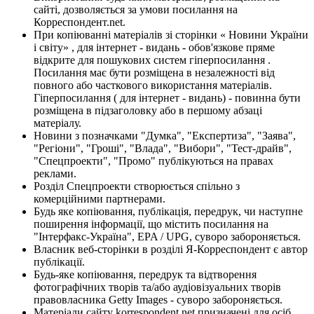
сайті, дозволяється за умови посилання на
Корреспондент.net.
При копіюванні матеріалів зі сторінки « Новини України
і світу» , для інтернет - видань - обов'язкове пряме
відкрите для пошукових систем гіперпосилання .
Посилання має бути розміщена в незалежності від
повного або часткового використання матеріалів.
Гіперпосилання ( для інтернет - видань) - повинна бути
розміщена в підзаголовку або в першому абзаці
матеріалу.
Новини з позначками "Думка", "Експертиза", "Заява",
"Регіони", "Гроші", "Влада", "Вибори", "Тест-драйв",
"Спецпроекти", "Промо" публікуються на правах
реклами.
Розділ Спецпроекти створюється спільно з
комерційними партнерами.
Будь яке копіювання, публікація, передрук, чи наступне
поширення інформації, що містить посилання на
"Інтерфакс-Україна", EPA / UPG, суворо забороняється.
Власник веб-сторінки в розділі Я-Корреспондент є автор
публікації.
Будь-яке копіювання, передрук та відтворення
фотографічних творів та/або аудіовізуальних творів
правовласника Getty Images - суворо забороняється.
Матеріали сайту korrespondent.net призначені для осіб