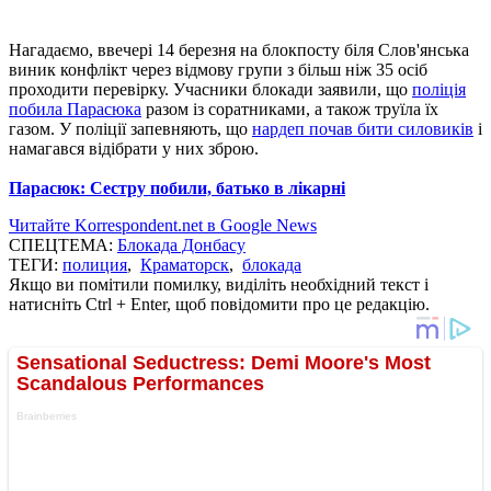
Нагадаємо, ввечері 14 березня на блокпосту біля Слов'янська
виник конфлікт через відмову групи з більш ніж 35 осіб
проходити перевірку.
Учасники блокади заявили, що
поліція
побила Парасюка
разом із соратниками, а також труїла їх
газом.
У поліції запевняють, що
нардеп почав бити силовиків
і
намагався відібрати у них зброю.
Парасюк: Сестру побили, батько в лікарні
Читайте Korrespondent.net в Google News
СПЕЦТЕМА:
Блокада Донбасу
ТЕГИ:
полиция
,
Краматорск
,
блокада
Якщо ви помітили помилку, виділіть необхідний текст і
натисніть Ctrl + Enter, щоб повідомити про це редакцію.