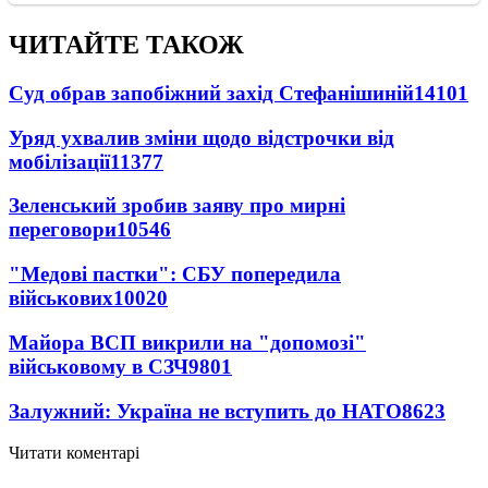
ЧИТАЙТЕ ТАКОЖ
Суд обрав запобіжний захід Стефанішиній
14101
Уряд ухвалив зміни щодо відстрочки від
мобілізації
11377
Зеленський зробив заяву про мирні
переговори
10546
"Медові пастки": СБУ попередила
військових
10020
Майора ВСП викрили на "допомозі"
військовому в СЗЧ
9801
Залужний: Україна не вступить до НАТО
8623
Читати коментарі