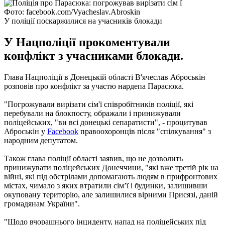
Фото: facebook.com/Vyacheslav.Abroskin
У поліції поскаржилися на учасників блокади
У Нацполіції прокоментували
конфлікт з учасниками блокади.
Глава Нацполіції в Донецькій області В'ячеслав Аброськін
розповів про конфлікт за участю нардепа Парасюка.
"Погрожували вирізати сім'ї співробітників поліції, які
перебували на блокпосту, ображали і принижували
поліцейських, "ви всі донецькі сепаратисти", - процитував
Аброськін у
Facebook
правоохоронців після "спілкування" з
народним депутатом.
Також глава поліції області заявив, що не дозволить
принижувати поліцейських Донеччини, "які вже третій рік на
війні, які під обстрілами допомагають людям в прифронтових
містах, чимало з яких втратили сім’ї і будинки, залишивши
окуповану територію, але залишилися вірними Присязі, даній
громадянам України".
"Щодо вчорашнього інциденту, напад на поліцейських під