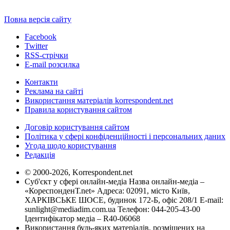
Повна версія сайту
Facebook
Twitter
RSS-стрічки
E-mail розсилка
Контакти
Реклама на сайті
Використання матеріалів korrespondent.net
Правила користування сайтом
Договір користування сайтом
Політика у сфері конфіденційності і персональних даних
Угода щодо користування
Редакція
© 2000-2026, Korrespondent.net
Суб'єкт у сфері онлайн-медіа Назва онлайн-медіа –
«КореспонденТ.net» Адреса: 02091, місто Київ,
ХАРКІВСЬКЕ ШОСЕ, будинок 172-Б, офіс 208/1 E-mail:
sunlight@mediadim.com.ua
Телефон: 044-205-43-00
Ідентифікатор медіа – R40-06068
Використання будь-яких матеріалів, розміщених на