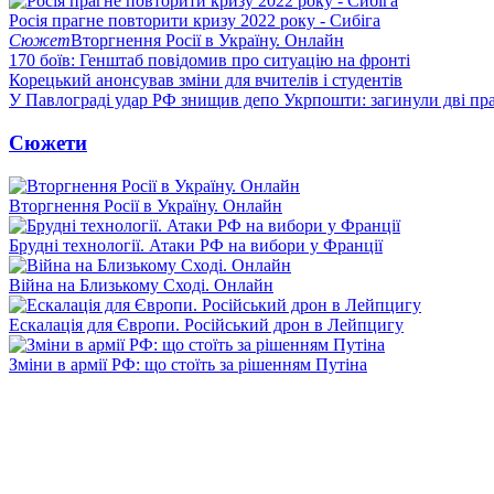
Росія прагне повторити кризу 2022 року - Сибіга
Сюжет
Вторгнення Росії в Україну. Онлайн
170 боїв: Генштаб повідомив про ситуацію на фронті
Корецький анонсував зміни для вчителів і студентів
У Павлограді удар РФ знищив депо Укрпошти: загинули дві пр
Сюжети
Вторгнення Росії в Україну. Онлайн
Брудні технології. Атаки РФ на вибори у Франції
Війна на Близькому Сході. Онлайн
Ескалація для Європи. Російський дрон в Лейпцигу
Зміни в армії РФ: що стоїть за рішенням Путіна