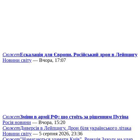
Сюжет
Ескалація для Європи. Російський дрон в Лейпцигу
Новини світу
— Вчора, 17:07
Сюжет
Зміни в армії РФ: що стоїть за рішенням Путіна
Росія новини
— Вчора, 15:20
Сюжет
Диверсія в Лейпцигу. Дрон біля українського літака
Новини світу
— 5 серпня 2026, 23:36
Сюжет
"Намагаються зламати Київ". Реакція Заходу на удар