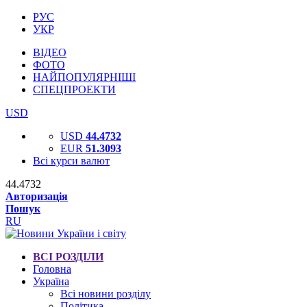
РУС
УКР
ВІДЕО
ФОТО
НАЙПОПУЛЯРНІШІ
СПЕЦПРОЕКТИ
USD
USD
44.4732
EUR
51.3093
Всі курси валют
44.4732
Авторизація
Пошук
RU
ВСІ РОЗДІЛИ
Головна
Україна
Всі новини розділу
Політика