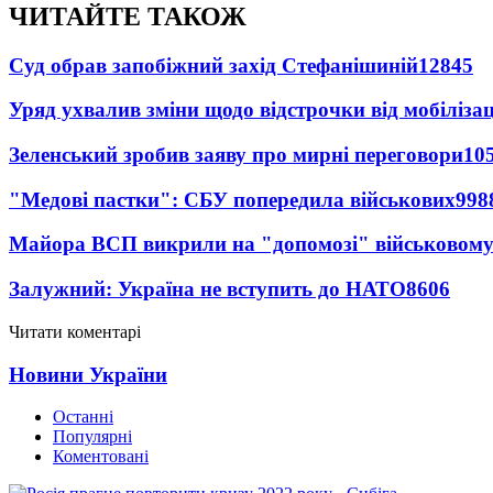
ЧИТАЙТЕ ТАКОЖ
Суд обрав запобіжний захід Стефанішиній
12845
Уряд ухвалив зміни щодо відстрочки від мобілізац
Зеленський зробив заяву про мирні переговори
10
"Медові пастки": СБУ попередила військових
998
Майора ВСП викрили на "допомозі" військовому
Залужний: Україна не вступить до НАТО
8606
Читати коментарі
Новини України
Останні
Популярні
Коментовані