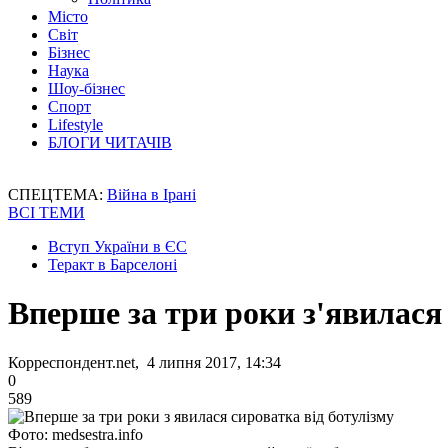
Місто
Світ
Бізнес
Наука
Шоу-бізнес
Спорт
Lifestyle
БЛОГИ ЧИТАЧІВ
СПЕЦТЕМА:
Війна в Ірані
ВСІ ТЕМИ
Вступ України в ЄС
Теракт в Барселоні
Вперше за три роки з'явилася 
Корреспондент.net, 4 липня 2017, 14:34
0
589
Фото: medsestra.info