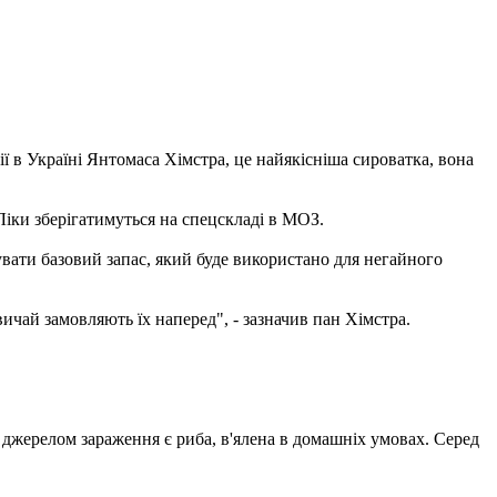
ї в Україні Янтомаса Хімстра, це найякісніша сироватка, вона
. Ліки зберігатимуться на спецскладі в МОЗ.
мувати базовий запас, який буде використано для негайного
ичай замовляють їх наперед", - зазначив пан Хімстра.
 джерелом зараження є риба, в'ялена в домашніх умовах. Серед