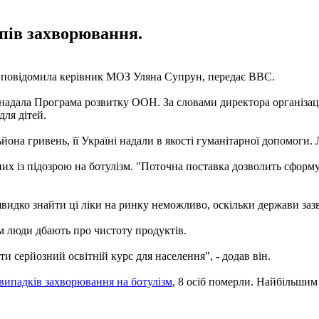
ипів захворювання.
му, повідомила керівник МОЗ Уляна Супрун, передає ВВС.
 надала Програма розвитку ООН. За словами директора організаці
для дітей.
ільйона гривень, її Україні надали в якості гуманітарної допомоги
ваних із підозрою на ботулізм. "Поточна поставка дозволить сфор
видко знайти ці ліки на ринку неможливо, оскільки держави зазв
ам люди дбають про чистоту продуктів.
и серйозний освітній курс для населення", - додав він.
випадків захворювання на ботулізм
, 8 осіб померли. Найбільшим