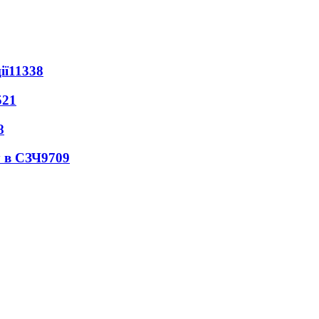
ії
11338
521
8
 в СЗЧ
9709