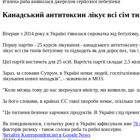
В'ялена риба виявилася джерелом серйозної небезпеки
Канадський антитоксин лікує всі сім т
Вперше з 2014 року в Україні з'явилася сироватка від ботуліз
Першу партію - 25 курсів лікування - канадського антитоксину
лікує всі сім типів ботулізму та підходить як для дорослих, так і 
Цієї партії вистачить для 25 осіб. Вартість партії складає 2,5 м
Зараз, за ​​словами Супрун, в Україні немає людей, госпіталізо
лікування нових випадків", - зазначили в МОЗ.
"Коли місяць тому до нас звернулася міністр, ми виявили, що ш
За його словами, в країнах ЄС такої хвороби немає, оскільки т
"Це питання безпеки харчових продуктів. В Україні слід провест
Як повідомлялося, з початку року в Україні зафіксували вже
76 
факторів ризику - також солона риба та рибні консерви.
Читайте Korrespondent.net в Google News