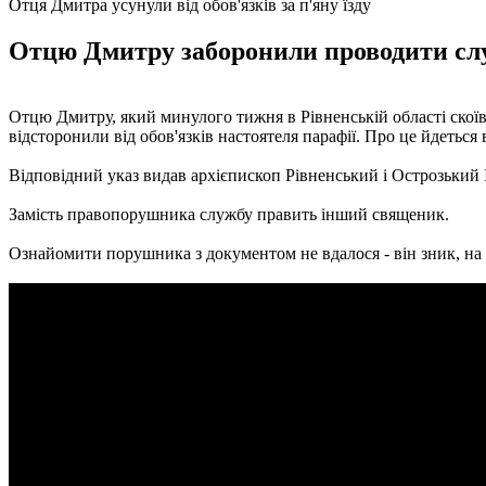
Отця Дмитра усунули від обов'язків за п'яну їзду
Отцю Дмитру заборонили проводити сл
Отцю Дмитру, який минулого тижня в Рівненській області скоїв 
відсторонили від обов'язків настоятеля парафії. Про це йдеться
Відповідний указ видав архієпископ Рівненський і Острозький 
Замість правопорушника службу править інший священик.
Ознайомити порушника з документом не вдалося - він зник, на зв