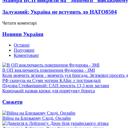
Майора ВСП викрили на "допомозі" військовому
Залужний: Україна не вступить до НАТО
8504
Читати коментарі
Новини України
Останні
Популярні
Коментовані
В ОП виключають повернення Федорова - ЗМІ
Коли мовчить зв'язок - мовчить уся бригада. Зв'язківці просять
РФ скинула на Суми чотири КАБи: є постраждалі
Підозра Стефанішиній: САП просить 13,3 млн застави
Корецький назвав кроки для порятунку бізнеса
Сюжети
Війна на Близькому Сході. Онлайн