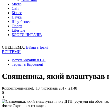
Місто
Світ
Бізнес
Наука
Шоу-бізнес
Спорт
Lifestyle
БЛОГИ ЧИТАЧІВ
СПЕЦТЕМА:
Війна в Ірані
ВСІ ТЕМИ
Вступ України в ЄС
Теракт в Барселоні
Священика, який влаштував п'
Корреспондент.net, 13 листопада 2017, 21:48
0
31
Фото: Скриншот из видео