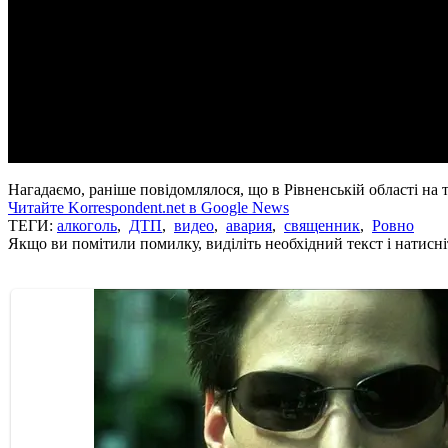
Нагадаємо, раніше повідомлялося, що в Рівненській області на
Читайте Korrespondent.net в Google News
ТЕГИ:
алкоголь
,
ДТП
,
видео
,
авария
,
священник
,
Ровно
Якщо ви помітили помилку, виділіть необхідний текст і натисніт