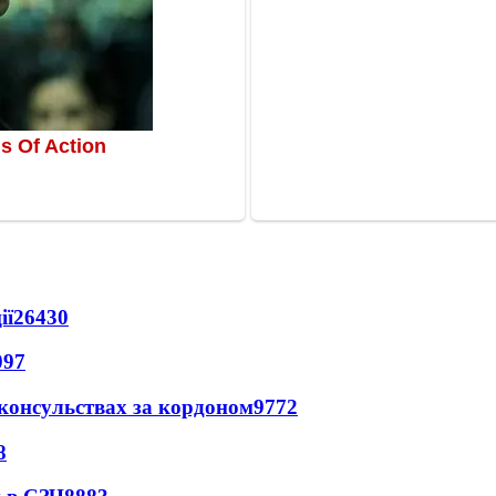
ії
26430
097
 консульствах за кордоном
9772
8