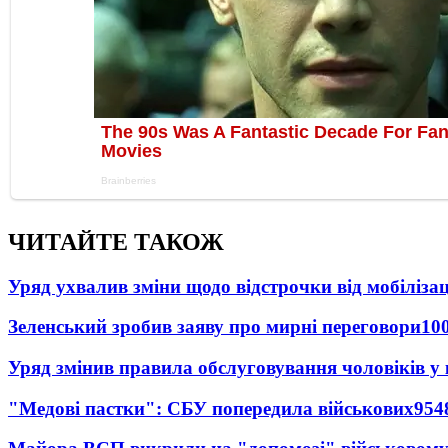
ЧИТАЙТЕ ТАКОЖ
Уряд ухвалив зміни щодо відстрочки від мобілізац
Зеленський зробив заяву про мирні переговори
10
Уряд змінив правила обслуговування чоловіків у
"Медові пастки": СБУ попередила військових
954