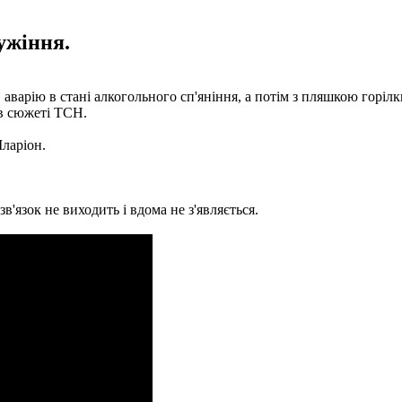
ужіння.
аварію в стані алкогольного сп'яніння, а потім з пляшкою горіл
 в сюжеті ТСН.
Іларіон.
'язок не виходить і вдома не з'являється.