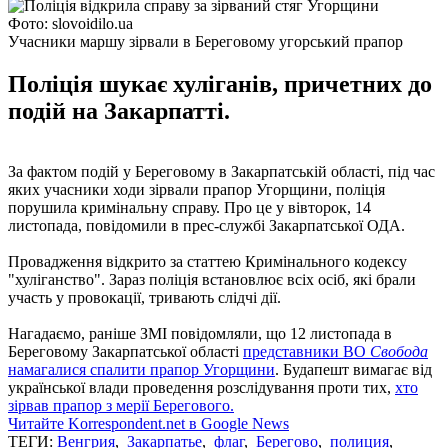
Фото: slovoidilo.ua
Учасники маршу зірвали в Береговому угорський прапор
Поліція шукає хуліганів, причетних до
подій на Закарпатті.
За фактом подій у Береговому в Закарпатській області, під час
яких учасники ходи зірвали прапор Угорщини, поліція
порушила кримінальну справу. Про це у вівторок, 14
листопада, повідомили в прес-службі Закарпатської ОДА.
Провадження відкрито за статтею Кримінального кодексу
"хуліганство". Зараз поліція встановлює всіх осіб, які брали
участь у провокації, тривають слідчі дії.
Нагадаємо, раніше ЗМІ повідомляли, що 12 листопада в
Береговому Закарпатської області
представники ВО
Свобода
намагалися спалити прапор Угорщини
. Будапешт вимагає від
української влади проведення розслідування проти тих,
хто
зірвав прапор з мерії Берегового.
Читайте Korrespondent.net в Google News
ТЕГИ:
Венгрия
,
Закарпатье
,
флаг
,
Берегово
,
полиция
,