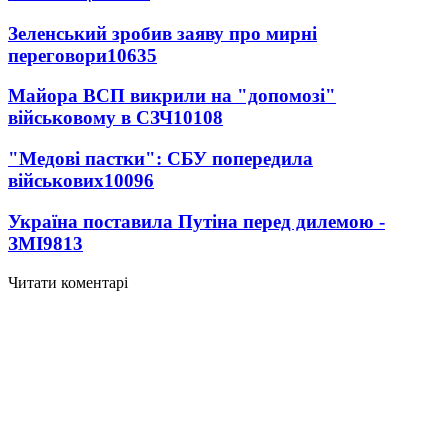
Зеленський зробив заяву про мирні
переговори
10635
Майора ВСП викрили на "допомозі"
військовому в СЗЧ
10108
"Медові пастки": СБУ попередила
військових
10096
Україна поставила Путіна перед дилемою -
ЗМІ
9813
Читати коментарі