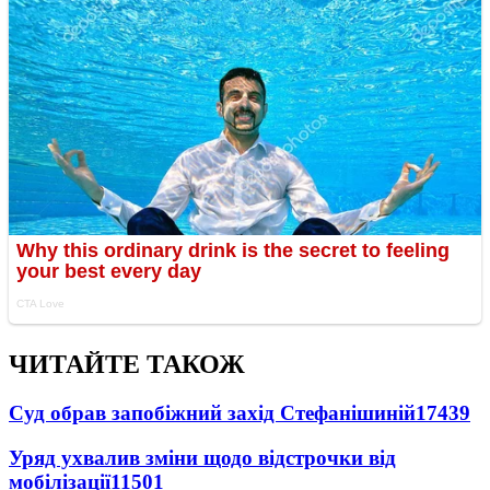
ЧИТАЙТЕ ТАКОЖ
Суд обрав запобіжний захід Стефанішиній
17439
Уряд ухвалив зміни щодо відстрочки від
мобілізації
11501