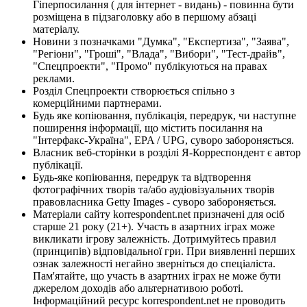
Гіперпосилання ( для інтернет - видань) - повинна бути
розміщена в підзаголовку або в першому абзаці
матеріалу.
Новини з позначками "Думка", "Експертиза", "Заява",
"Регіони", "Гроші", "Влада", "Вибори", "Тест-драйв",
"Спецпроекти", "Промо" публікуються на правах
реклами.
Розділ Спецпроекти створюється спільно з
комерційними партнерами.
Будь яке копіювання, публікація, передрук, чи наступне
поширення інформації, що містить посилання на
"Інтерфакс-Україна", EPA / UPG, суворо забороняється.
Власник веб-сторінки в розділі Я-Корреспондент є автор
публікації.
Будь-яке копіювання, передрук та відтворення
фотографічних творів та/або аудіовізуальних творів
правовласника Getty Images - суворо забороняється.
Матеріали сайту korrespondent.net призначені для осіб
старше 21 року (21+). Участь в азартних іграх може
викликати ігрову залежність. Дотримуйтесь правил
(принципів) відповідальної гри. При виявленні перших
ознак залежності негайно зверніться до спеціаліста.
Пам'ятайте, що участь в азартних іграх не може бути
джерелом доходів або альтернативою роботі.
Інформаційний ресурс korrespondent.net не проводить