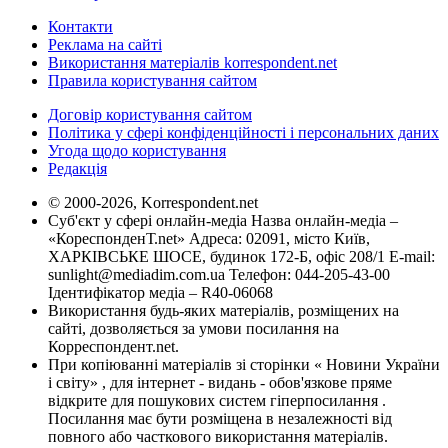
Контакти
Реклама на сайті
Використання матеріалів korrespondent.net
Правила користування сайтом
Договір користування сайтом
Політика у сфері конфіденційності і персональних даних
Угода щодо користування
Редакція
© 2000-2026, Korrespondent.net
Суб'єкт у сфері онлайн-медіа Назва онлайн-медіа –
«КореспонденТ.net» Адреса: 02091, місто Київ,
ХАРКІВСЬКЕ ШОСЕ, будинок 172-Б, офіс 208/1 E-mail:
sunlight@mediadim.com.ua
Телефон: 044-205-43-00
Ідентифікатор медіа – R40-06068
Використання будь-яких матеріалів, розміщених на
сайті, дозволяється за умови посилання на
Корреспондент.net.
При копіюванні матеріалів зі сторінки « Новини України
і світу» , для інтернет - видань - обов'язкове пряме
відкрите для пошукових систем гіперпосилання .
Посилання має бути розміщена в незалежності від
повного або часткового використання матеріалів.