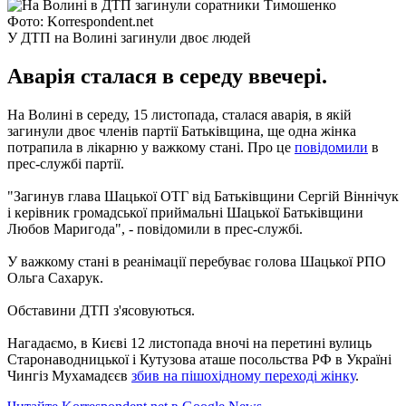
Фото: Korrespondent.net
У ДТП на Волині загинули двоє людей
Аварія сталася в середу ввечері.
На Волині в середу, 15 листопада, сталася аварія, в якій
загинули двоє членів партії Батьківщина, ще одна жінка
потрапила в лікарню у важкому стані. Про це
повідомили
в
прес-службі партії.
"Загинув глава Шацької ОТГ від Батьківщини Сергій Віннічук
і керівник громадської приймальні Шацької Батьківщини
Любов Маригода", - повідомили в прес-службі.
У важкому стані в реанімації перебуває голова Шацької РПО
Ольга Сахарук.
Обставини ДТП з'ясовуються.
Нагадаємо, в Києві 12 листопада вночі на перетині вулиць
Старонаводницької і Кутузова аташе посольства РФ в Україні
Чингіз Мухамадєєв
збив на пішохідному переході жінку
.