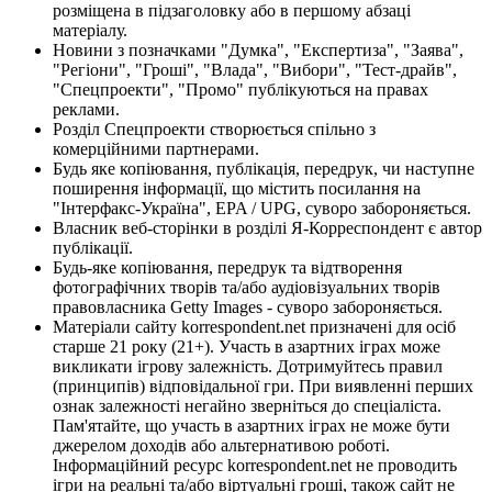
розміщена в підзаголовку або в першому абзаці
матеріалу.
Новини з позначками "Думка", "Експертиза", "Заява",
"Регіони", "Гроші", "Влада", "Вибори", "Тест-драйв",
"Спецпроекти", "Промо" публікуються на правах
реклами.
Розділ Спецпроекти створюється спільно з
комерційними партнерами.
Будь яке копіювання, публікація, передрук, чи наступне
поширення інформації, що містить посилання на
"Інтерфакс-Україна", EPA / UPG, суворо забороняється.
Власник веб-сторінки в розділі Я-Корреспондент є автор
публікації.
Будь-яке копіювання, передрук та відтворення
фотографічних творів та/або аудіовізуальних творів
правовласника Getty Images - суворо забороняється.
Матеріали сайту korrespondent.net призначені для осіб
старше 21 року (21+). Участь в азартних іграх може
викликати ігрову залежність. Дотримуйтесь правил
(принципів) відповідальної гри. При виявленні перших
ознак залежності негайно зверніться до спеціаліста.
Пам'ятайте, що участь в азартних іграх не може бути
джерелом доходів або альтернативою роботі.
Інформаційний ресурс korrespondent.net не проводить
ігри на реальні та/або віртуальні гроші, також сайт не