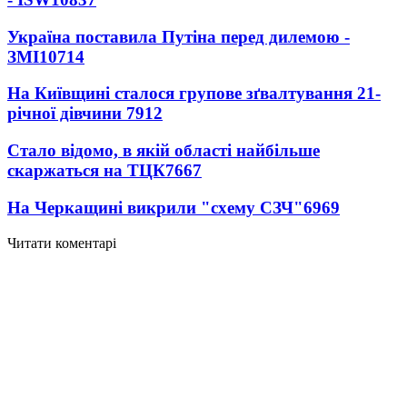
Україна поставила Путіна перед дилемою -
ЗМІ
10714
На Київщині сталося групове зґвалтування 21-
річної дівчини
7912
Стало відомо, в якій області найбільше
скаржаться на ТЦК
7667
На Черкащині викрили "схему СЗЧ"
6969
Читати коментарі