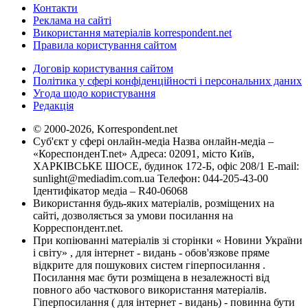
Контакти
Реклама на сайті
Використання матеріалів korrespondent.net
Правила користування сайтом
Договір користування сайтом
Політика у сфері конфіденційності і персональних даних
Угода щодо користування
Редакція
© 2000-2026, Korrespondent.net
Суб'єкт у сфері онлайн-медіа Назва онлайн-медіа –
«КореспонденТ.net» Адреса: 02091, місто Київ,
ХАРКІВСЬКЕ ШОСЕ, будинок 172-Б, офіс 208/1 E-mail:
sunlight@mediadim.com.ua
Телефон: 044-205-43-00
Ідентифікатор медіа – R40-06068
Використання будь-яких матеріалів, розміщених на
сайті, дозволяється за умови посилання на
Корреспондент.net.
При копіюванні матеріалів зі сторінки « Новини України
і світу» , для інтернет - видань - обов'язкове пряме
відкрите для пошукових систем гіперпосилання .
Посилання має бути розміщена в незалежності від
повного або часткового використання матеріалів.
Гіперпосилання ( для інтернет - видань) - повинна бути