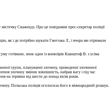
 містечку Сважендз. Про це повідомив прес-секретар поліції
ію, як і де потрібно шукати Гжегожа Л., і вчора ми отримали
 суму готівкою, зник один із конвоїрів Кшиштоф В. з усіма
очинної групи, плануванні злочину, проведенні злочинної
нення злочину змінив зовнішність, набрав вагу і під час
ня на терміни від шести до понад вісім років.
очину. Польська поліція оголосила його в міжнародний розшук.