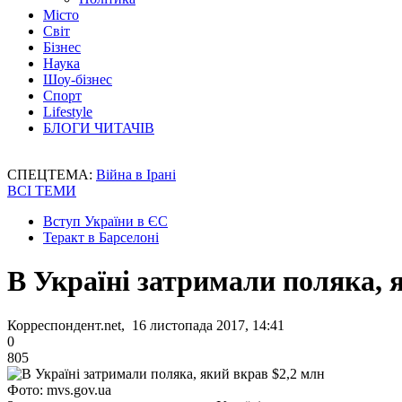
Місто
Світ
Бізнес
Наука
Шоу-бізнес
Спорт
Lifestyle
БЛОГИ ЧИТАЧІВ
СПЕЦТЕМА:
Війна в Ірані
ВСІ ТЕМИ
Вступ України в ЄС
Теракт в Барселоні
В Україні затримали поляка, 
Корреспондент.net, 16 листопада 2017, 14:41
0
805
Фото: mvs.gov.ua