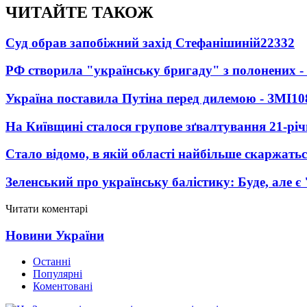
ЧИТАЙТЕ ТАКОЖ
Суд обрав запобіжний захід Стефанішиній
22332
РФ створила "українську бригаду" з полонених -
Україна поставила Путіна перед дилемою - ЗМІ
10
На Київщині сталося групове зґвалтування 21-річ
Стало відомо, в якій області найбільше скаржать
Зеленський про українську балістику: Буде, але є
Читати коментарі
Новини України
Останні
Популярні
Коментовані