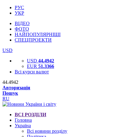
РУС
УКР
ВІДЕО
ФОТО
НАЙПОПУЛЯРНІШІ
СПЕЦПРОЕКТИ
USD
USD
44.4942
EUR
51.3366
Всі курси валют
44.4942
Авторизація
Пошук
RU
ВСІ РОЗДІЛИ
Головна
Україна
Всі новини розділу
Політика