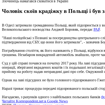
Злочинець намагався сховатися в Україні
Чоловік скоїв крадіжку в Польщі і був 
В Одесі затримали громадянина Польщі, який підозрюється у ви
Великопольського воєводства Анджей Боровяк, передає
РАР
.
"Наші поліцейські з Познані за посередництва центрального слі
підтвердження від СБУ, що вони його затримали", - зазначив Бо
Пограбування століття, як його називають у Польщі, відбулося в
грошима. Незабаром викрадений автомобіль знайшли, проте час
Суд у цій справі почався на початку 2017 року. На лаві підсуд
операції, зберіганні вкрадених коштів і їх подальшої легалізац
прийому на роботу надав неправдиві дані про себе. Окружний су
Однак на лаві підсудних не було головного підозрюваного Гжег
Наразі триває процедура передачі підозрюваного польській стор
Нагадаємо, з рахунків одного з найбільших польських банків
бу
Читайте Korrespondent.net в Google News