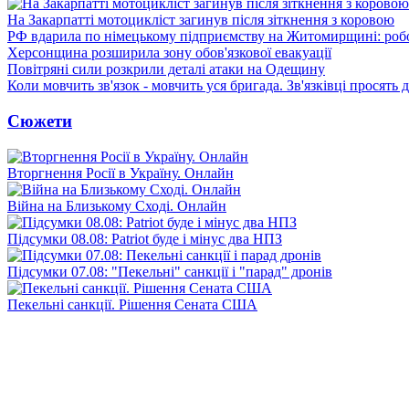
На Закарпатті мотоцикліст загинув після зіткнення з коровою
РФ вдарила по німецькому підприємству на Житомирщині: роб
Херсонщина розширила зону обов'язкової евакуації
Повітряні сили розкрили деталі атаки на Одещину
Коли мовчить зв'язок - мовчить уся бригада. Зв'язківці просять
Сюжети
Вторгнення Росії в Україну. Онлайн
Війна на Близькому Сході. Онлайн
Підсумки 08.08: Patriot буде і мінус два НПЗ
Підсумки 07.08: "Пекельні" санкції і "парад" дронів
Пекельні санкції. Рішення Сената США