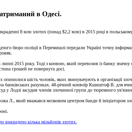
затриманий в Одесі.
краденні 8 млн злотих (понад $2,2 млн) в 2015 році в польському
дчого бюро поліції в Перемишлі передали Україні точну інформац
ровяк.
 липні 2015 року. Тоді з конвою, який перевозив із банку значну
тина грошей не повернута досі.
них опинилися шість чоловік, яких звинувачують в організації зл
ії на банківських рахунках. 48-річний конвоїр Кшиштоф В. для вчи
д у Лодзі засудив членів злочинної групи до тюремного ув'язнен
ожа Л., який вважався мозковим центром банди й ініціатором зл
оні.
ло викрадено кілька мільйонів злотих.