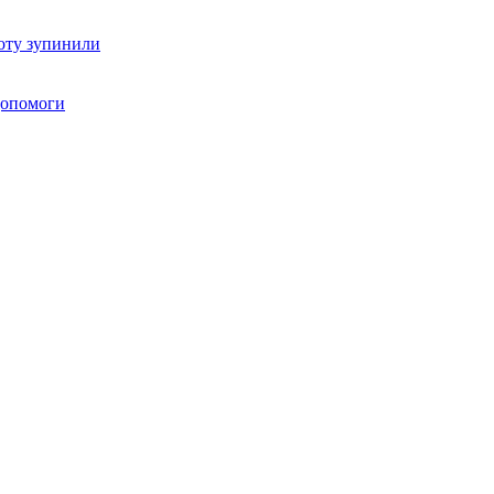
оту зупинили
 допомоги