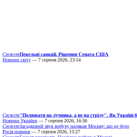
Сюжет
Пекельні санкції. Рішення Сената США
Новини світу
— 7 серпня 2026, 23:14
Сюжет
"Полювати на лучника, а не на стрілу". Як Україні 
Новини України
— 7 серпня 2026, 16:36
Сюжет
Загадковий звук вибуху налякав Москву: що це було
Росія новини
— 7 серпня 2026, 15:27