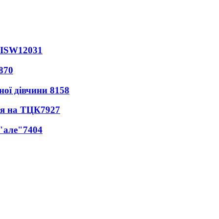
 ISW
12031
870
ної дівчини
8158
ся на ТЦК
7927
 "але"
7404