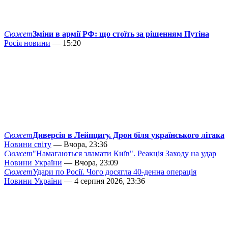
Сюжет
Зміни в армії РФ: що стоїть за рішенням Путіна
Росія новини
— 15:20
Сюжет
Диверсія в Лейпцигу. Дрон біля українського літака
Новини світу
— Вчора, 23:36
Сюжет
"Намагаються зламати Київ". Реакція Заходу на удар
Новини України
— Вчора, 23:09
Сюжет
Удари по Росії. Чого досягла 40-денна операція
Новини України
— 4 серпня 2026, 23:36