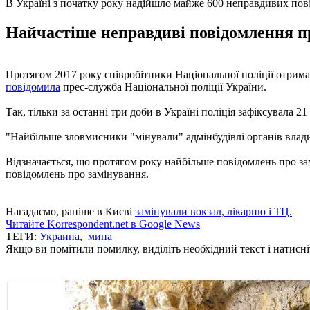
В Україні з початку року надійшло майже 600 неправдивих пов
Найчастіше неправдиві повідомлення про
Протягом 2017 року співробітники Національної поліції отрима
повідомила
прес-служба Національної поліції України.
Так, тільки за останні три доби в Україні поліція зафіксувала 
"Найбільше зловмисники "мінували" адмінбудівлі органів влади,
Відзначається, що протягом року найбільше повідомлень про зам
повідомлень про замінування.
Нагадаємо, раніше в Києві
замінували вокзал, лікарню і ТЦ.
Читайте Korrespondent.net в Google News
ТЕГИ:
Украина
,
мина
Якщо ви помітили помилку, виділіть необхідний текст і натисніт