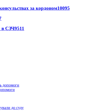
 консульствах за кордоном
10095
7
 в СЗЧ
9511
 допомоги
ували до суду