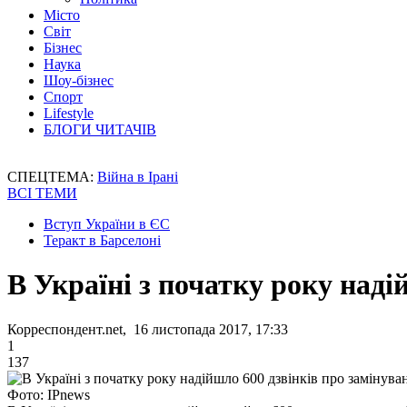
Місто
Світ
Бізнес
Наука
Шоу-бізнес
Спорт
Lifestyle
БЛОГИ ЧИТАЧІВ
СПЕЦТЕМА:
Війна в Ірані
ВСІ ТЕМИ
Вступ України в ЄС
Теракт в Барселоні
В Україні з початку року наді
Корреспондент.net, 16 листопада 2017, 17:33
1
137
Фото: IPnews