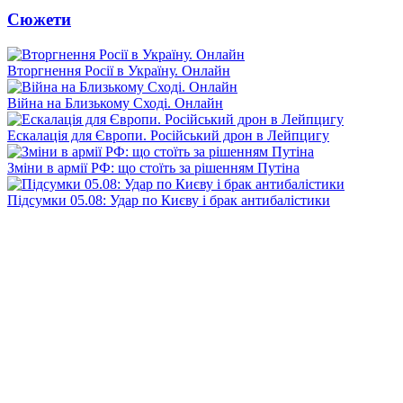
Сюжети
Вторгнення Росії в Україну. Онлайн
Війна на Близькому Сході. Онлайн
Ескалація для Європи. Російський дрон в Лейпцигу
Зміни в армії РФ: що стоїть за рішенням Путіна
Підсумки 05.08: Удар по Києву і брак антибалістики