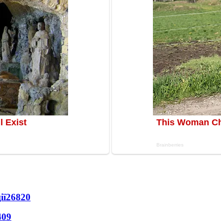
ії
26820
409