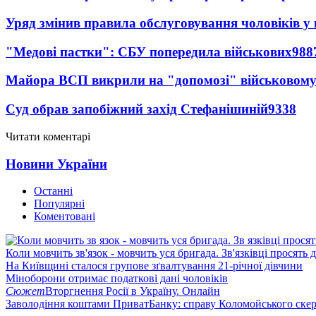
Уряд змінив правила обслуговування чоловіків у
"Медові пастки": СБУ попередила військових
988
Майора ВСП викрили на "допомозі" військовому
Суд обрав запобіжний захід Стефанішиній
9338
Читати коментарі
Новини України
Останні
Популярні
Коментовані
Коли мовчить зв'язок - мовчить уся бригада. Зв'язківці просять
На Київщині сталося групове зґвалтування 21-річної дівчини
Міноборони отримає податкові дані чоловіків
Сюжет
Вторгнення Росії в Україну. Онлайн
Заволодіння коштами ПриватБанку: справу Коломойського скер