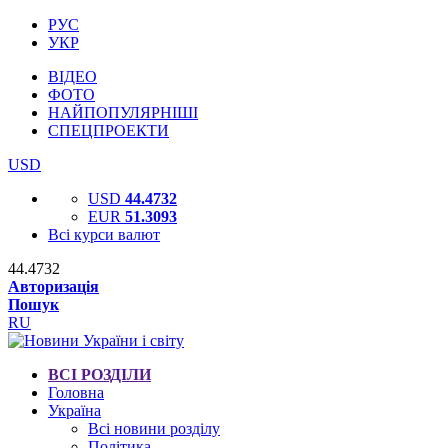
РУС
УКР
ВІДЕО
ФОТО
НАЙПОПУЛЯРНІШІ
СПЕЦПРОЕКТИ
USD
USD
44.4732
EUR
51.3093
Всі курси валют
44.4732
Авторизація
Пошук
RU
ВСІ РОЗДІЛИ
Головна
Україна
Всі новини розділу
Політика