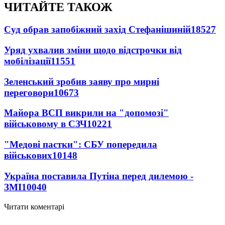
ЧИТАЙТЕ ТАКОЖ
Суд обрав запобіжний захід Стефанішиній
18527
Уряд ухвалив зміни щодо відстрочки від
мобілізації
11551
Зеленський зробив заяву про мирні
переговори
10673
Майора ВСП викрили на "допомозі"
військовому в СЗЧ
10221
"Медові пастки": СБУ попередила
військових
10148
Україна поставила Путіна перед дилемою -
ЗМІ
10040
Читати коментарі