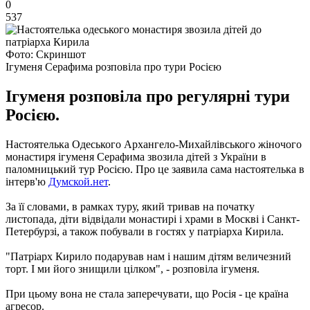
0
537
Фото: Скриншот
Ігуменя Серафима розповіла про тури Росією
Ігуменя розповіла про регулярні тури
Росією.
Настоятелька Одеського Архангело-Михайлівського жіночого
монастиря ігуменя Серафима звозила дітей з України в
паломницький тур Росією.
Про це заявила сама настоятелька в
інтерв'ю
Думской.нет
.
За її словами, в рамках туру, який тривав на початку
листопада, діти відвідали монастирі і храми в Москві і Санкт-
Петербурзі, а також побували в гостях у патріарха Кирила.
"Патріарх Кирило подарував нам і нашим дітям величезний
торт. І ми його знищили цілком", - розповіла ігуменя.
При цьому вона не стала заперечувати, що Росія - це країна
агресор.