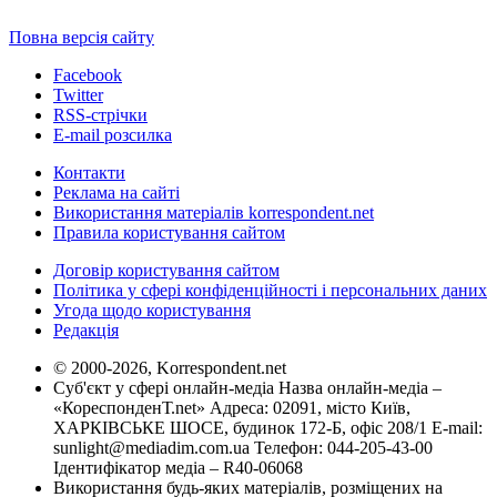
Повна версія сайту
Facebook
Twitter
RSS-стрічки
E-mail розсилка
Контакти
Реклама на сайті
Використання матеріалів korrespondent.net
Правила користування сайтом
Договір користування сайтом
Політика у сфері конфіденційності і персональних даних
Угода щодо користування
Редакція
© 2000-2026, Korrespondent.net
Суб'єкт у сфері онлайн-медіа Назва онлайн-медіа –
«КореспонденТ.net» Адреса: 02091, місто Київ,
ХАРКІВСЬКЕ ШОСЕ, будинок 172-Б, офіс 208/1 E-mail:
sunlight@mediadim.com.ua
Телефон: 044-205-43-00
Ідентифікатор медіа – R40-06068
Використання будь-яких матеріалів, розміщених на