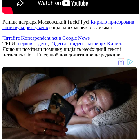
Раніше патріарх Московський і всієї Русі
Кирило присоромив
гонитву користувачів
соціальних мереж за лайками.
Читайте Korrespondent.net в Google News
ТЕГИ:
церковь
,
дети
,
Одесса
,
видео
,
патриарх Кирилл
Якщо ви помітили помилку, виділіть необхідний текст і
натисніть Ctrl + Enter, щоб повідомити про це редакцію.