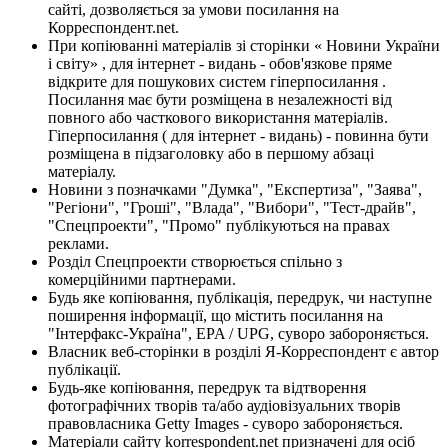
сайті, дозволяється за умови посилання на
Корреспондент.net.
При копіюванні матеріалів зі сторінки « Новини України
і світу» , для інтернет - видань - обов'язкове пряме
відкрите для пошукових систем гіперпосилання .
Посилання має бути розміщена в незалежності від
повного або часткового використання матеріалів.
Гіперпосилання ( для інтернет - видань) - повинна бути
розміщена в підзаголовку або в першому абзаці
матеріалу.
Новини з позначками "Думка", "Експертиза", "Заява",
"Регіони", "Гроші", "Влада", "Вибори", "Тест-драйв",
"Спецпроекти", "Промо" публікуються на правах
реклами.
Розділ Спецпроекти створюється спільно з
комерційними партнерами.
Будь яке копіювання, публікація, передрук, чи наступне
поширення інформації, що містить посилання на
"Інтерфакс-Україна", EPA / UPG, суворо забороняється.
Власник веб-сторінки в розділі Я-Корреспондент є автор
публікації.
Будь-яке копіювання, передрук та відтворення
фотографічних творів та/або аудіовізуальних творів
правовласника Getty Images - суворо забороняється.
Матеріали сайту korrespondent.net призначені для осіб