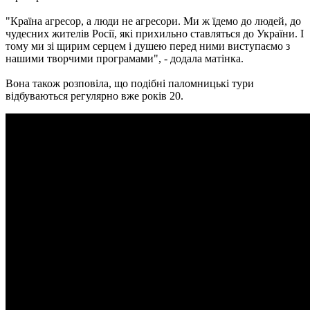
"Країна агресор, а люди не агресори. Ми ж їдемо до людей, до
чудесних жителів Росії, які прихильно ставляться до України. І
тому ми зі щирим серцем і душею перед ними виступаємо з
нашими творчими програмами", - додала матінка.
Вона також розповіла, що подібні паломницькі тури
відбуваються регулярно вже років 20.