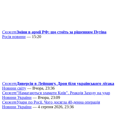
Сюжет
Зміни в армії РФ: що стоїть за рішенням Путіна
Росія новини
— 15:20
Сюжет
Диверсія в Лейпцигу. Дрон біля українського літака
Новини світу
— Вчора, 23:36
Сюжет
"Намагаються зламати Київ". Реакція Заходу на удар
Новини України
— Вчора, 23:09
Сюжет
Удари по Росії. Чого досягла 40-денна операція
Новини України
— 4 серпня 2026, 23:36