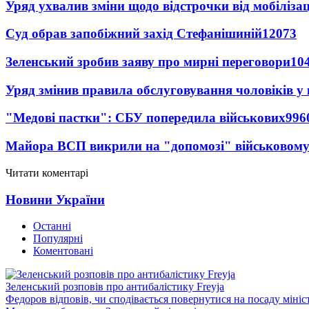
Уряд ухвалив зміни щодо відстрочки від мобілізац
Суд обрав запобіжний захід Стефанішиній
12073
Зеленський зробив заяву про мирні переговори
10
Уряд змінив правила обслуговування чоловіків у
"Медові пастки": СБУ попередила військових
996
Майора ВСП викрили на "допомозі" військовому
Читати коментарі
Новини України
Останні
Популярні
Коментовані
Зеленський розповів про антибалістику Freyja
Федоров відповів, чи сподівається повернутися на посаду міні