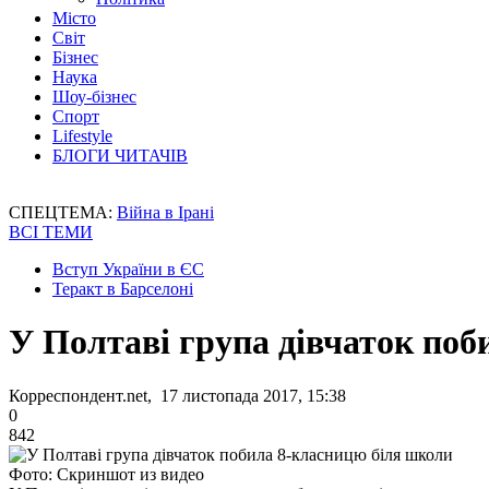
Місто
Світ
Бізнес
Наука
Шоу-бізнес
Спорт
Lifestyle
БЛОГИ ЧИТАЧІВ
СПЕЦТЕМА:
Війна в Ірані
ВСІ ТЕМИ
Вступ України в ЄС
Теракт в Барселоні
У Полтаві група дівчаток по
Корреспондент.net, 17 листопада 2017, 15:38
0
842
Фото: Скриншот из видео