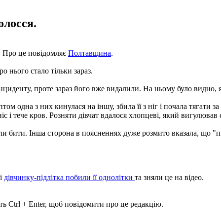
олосся.
. Про це повідомляє
Полтавщина
.
о нього стало тільки зараз.
інциденту, проте зараз його вже видалили. На ньому було видно, я
ом одна з них кинулася на іншу, збила її з ніг і почала тягати за
с і тече кров. Розняти дівчат вдалося хлопцеві, який вигулював 
ли бити. Інша сторона в поясненнях дуже розмито вказала, що "п
жі
дівчинку-підлітка побили її однолітки
та зняли це на відео.
ь Ctrl + Enter, щоб повідомити про це редакцію.