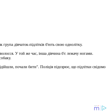
к група дівчаток-підлітків б'ють свою однолітку.
 волосся. У той же час, інша дівчина б'є лежачу ногами.
собаку.
ідійшли, почали бити". Поліція підозрює, що підлітки свідомо