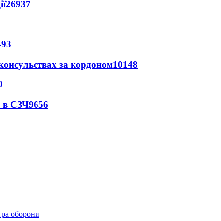
ії
26937
493
 консульствах за кордоном
10148
0
 в СЗЧ
9656
стра оборони