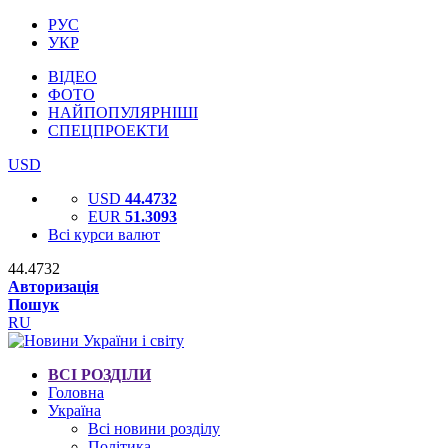
РУС
УКР
ВІДЕО
ФОТО
НАЙПОПУЛЯРНІШІ
СПЕЦПРОЕКТИ
USD
USD
44.4732
EUR
51.3093
Всі курси валют
44.4732
Авторизація
Пошук
RU
ВСІ РОЗДІЛИ
Головна
Україна
Всі новини розділу
Політика