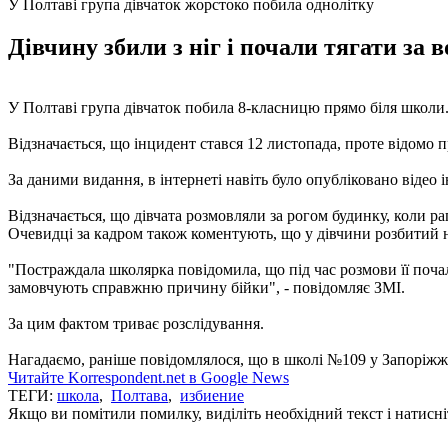
У Полтаві група дівчаток жорстоко побила однолітку
Дівчину збили з ніг і почали тягати за в
У Полтаві група дівчаток побила 8-класницю прямо біля школи
Відзначається, що інцидент стався 12 листопада, проте відомо пр
За даними видання, в інтернеті навіть було опубліковано відео 
Відзначається, що дівчата розмовляли за рогом будинку, коли рапт
Очевидці за кадром також коментують, що у дівчини розбитий ні
"Постраждала школярка повідомила, що під час розмови її поча
замовчують справжню причину бійки", - повідомляє ЗМІ.
За цим фактом триває розслідування.
Нагадаємо, раніше повідомлялося, що в школі №109 у Запоріж
Читайте Korrespondent.net в Google News
ТЕГИ:
школа
,
Полтава
,
избиение
Якщо ви помітили помилку, виділіть необхідний текст і натисніт