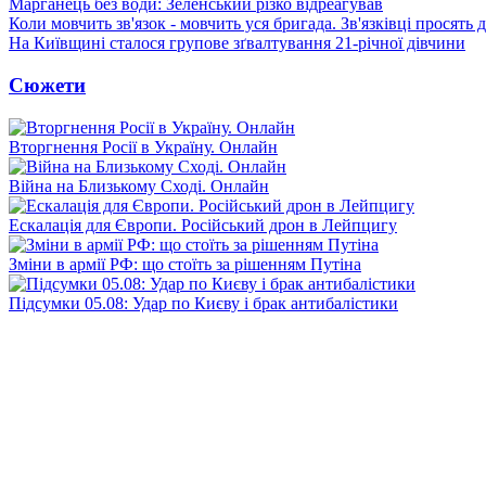
Марганець без води: Зеленський різко відреагував
Коли мовчить зв'язок - мовчить уся бригада. Зв'язківці просять
На Київщині сталося групове зґвалтування 21-річної дівчини
Сюжети
Вторгнення Росії в Україну. Онлайн
Війна на Близькому Сході. Онлайн
Ескалація для Європи. Російський дрон в Лейпцигу
Зміни в армії РФ: що стоїть за рішенням Путіна
Підсумки 05.08: Удар по Києву і брак антибалістики