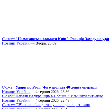
Сюжет
"Намагаються зламати Київ". Реакція Заходу на уда
Новини України
— Вчора, 23:09
Сюжет
Удари по Росії. Чого досягла 40-денна операція
Новини України
— 4 серпня 2026, 23:36
Сюжет
Напади на українців в Польщі. Як змінити ситуацію
Новини України
— 4 серпня 2026, 22:48
Сюжет
СЗЧшник вбив дівчину: нові деталі різанини