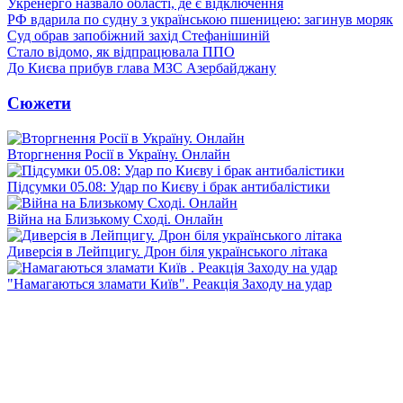
Укренерго назвало області, де є відключення
РФ вдарила по судну з українською пшеницею: загинув моряк
Суд обрав запобіжний захід Стефанішиній
Стало відомо, як відпрацювала ППО
До Києва прибув глава МЗС Азербайджану
Сюжети
Вторгнення Росії в Україну. Онлайн
Підсумки 05.08: Удар по Києву і брак антибалістики
Війна на Близькому Сході. Онлайн
Диверсія в Лейпцигу. Дрон біля українського літака
"Намагаються зламати Київ". Реакція Заходу на удар