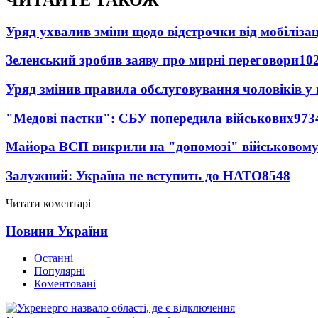
Уряд ухвалив зміни щодо відстрочки від мобілізац
Зеленський зробив заяву про мирні переговори
10
Уряд змінив правила обслуговування чоловіків у
"Медові пастки": СБУ попередила військових
973
Майора ВСП викрили на "допомозі" військовому
Залужний: Україна не вступить до НАТО
8548
Читати коментарі
Новини України
Останні
Популярні
Коментовані