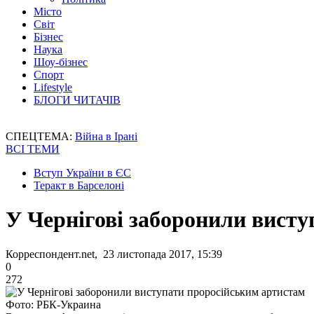
Місто
Світ
Бізнес
Наука
Шоу-бізнес
Спорт
Lifestyle
БЛОГИ ЧИТАЧІВ
СПЕЦТЕМА:
Війна в Ірані
ВСІ ТЕМИ
Вступ України в ЄС
Теракт в Барселоні
У Чернігові заборонили вист
Корреспондент.net, 23 листопада 2017, 15:39
0
272
Фото: РБК-Украина