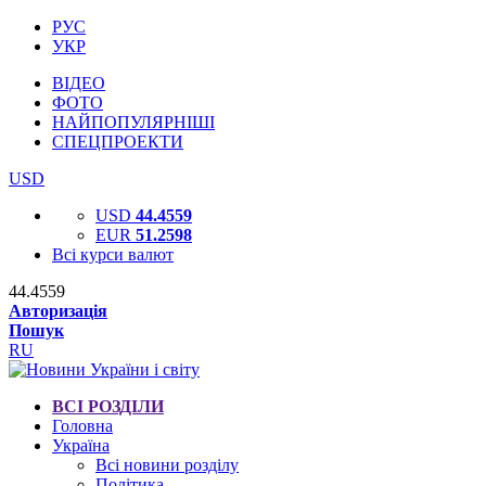
РУС
УКР
ВІДЕО
ФОТО
НАЙПОПУЛЯРНІШІ
СПЕЦПРОЕКТИ
USD
USD
44.4559
EUR
51.2598
Всі курси валют
44.4559
Авторизація
Пошук
RU
ВСІ РОЗДІЛИ
Головна
Україна
Всі новини розділу
Політика