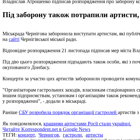
Владислав Атрошенко підписав розпорядження про заборону ко
Під заборону також потрапили артисти, 
Міськрада Чернігова заборонила виступати артистам, які публ
на
сайті
Чернігівської міської ради.
Відповідне розпорядження 21 листопада підписав мер міста Вл
Під дію цього розпорядження підпадають також особи, які з почат
окупованого Донбасу.
Концерти за участю цих артистів заборонили проводити комунал
"Організаторам гастрольних заходів, власникам стаціонарних с
іншим підприємствам, установам і організаціям також рекомендо
у розпорядженні", - додали в міськраді.
Раніше
СБУ розробила порядок організації гастролей
артистів з
Як повідомлялося,
кращими артистами Росії стали українці.
Читайте Korrespondent.net в Google News
ТЕГИ:
концерт
,
Чернигов
,
гастроли
,
артисты