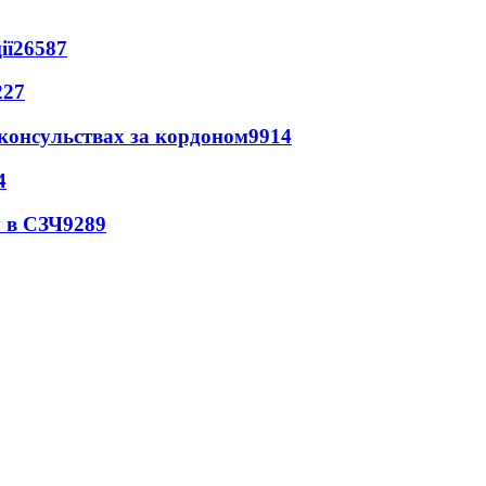
ії
26587
227
 консульствах за кордоном
9914
4
 в СЗЧ
9289