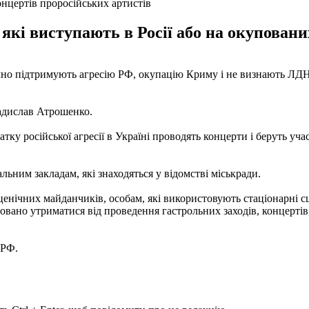
нцертів проросійських артистів
які виступають в Росії або на окуповани
ічно підтримують агресію РФ, окупацію Криму і не визнають ЛД
адислав Атрошенко.
ку російської агресії в Україні проводять концерти і беруть учас
ьним закладам, які знаходяться у відомстві міськради.
ценічних майданчиків, особам, які використовують стаціонарні с
вано утриматися від проведення гастрольних заходів, концертів,
 РФ.