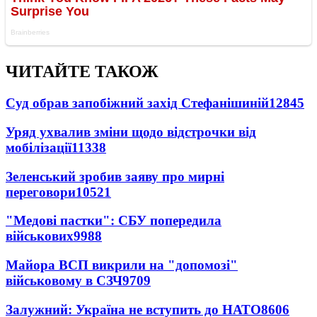
ЧИТАЙТЕ ТАКОЖ
Суд обрав запобіжний захід Стефанішиній
12845
Уряд ухвалив зміни щодо відстрочки від
мобілізації
11338
Зеленський зробив заяву про мирні
переговори
10521
"Медові пастки": СБУ попередила
військових
9988
Майора ВСП викрили на "допомозі"
військовому в СЗЧ
9709
Залужний: Україна не вступить до НАТО
8606