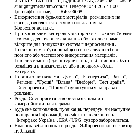
ХАРКІВСЬКЕ ШОСЕ, будинок 172-Б, офіс 208/1 E-mail:
sunlight@mediadim.com.ua
Телефон: 044-205-43-00
Ідентифікатор медіа – R40-06068
Використання будь-яких матеріалів, розміщених на
сайті, дозволяється за умови посилання на
Корреспондент.net.
При копіюванні матеріалів зі сторінки « Новини України
і світу» , для інтернет - видань - обов'язкове пряме
відкрите для пошукових систем гіперпосилання .
Посилання має бути розміщена в незалежності від
повного або часткового використання матеріалів.
Гіперпосилання ( для інтернет - видань) - повинна бути
розміщена в підзаголовку або в першому абзаці
матеріалу.
Новини з позначками "Думка", "Експертиза", "Заява",
"Регіони", "Гроші", "Влада", "Вибори", "Тест-драйв",
"Спецпроекти", "Промо" публікуються на правах
реклами.
Розділ Спецпроекти створюється спільно з
комерційними партнерами.
Будь яке копіювання, публікація, передрук, чи наступне
поширення інформації, що містить посилання на
"Інтерфакс-Україна", EPA / UPG, суворо забороняється.
Власник веб-сторінки в розділі Я-Корреспондент є автор
публікації.