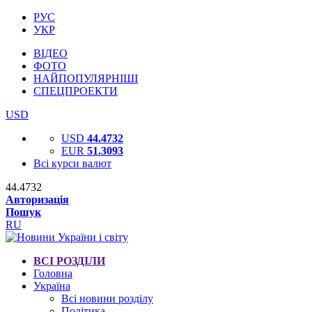
РУС
УКР
ВІДЕО
ФОТО
НАЙПОПУЛЯРНІШІ
СПЕЦПРОЕКТИ
USD
USD
44.4732
EUR
51.3093
Всі курси валют
44.4732
Авторизація
Пошук
RU
ВСІ РОЗДІЛИ
Головна
Україна
Всі новини розділу
Політика