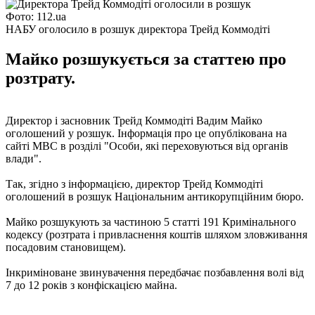
Фото: 112.ua
НАБУ оголосило в розшук директора Трейд Коммодіті
Майко розшукується за статтею про
розтрату.
Директор і засновник Трейд Коммодіті Вадим Майко
оголошений у розшук. Інформація про це опублікована на
сайті МВС в розділі "Особи, які переховуються від органів
влади".
Так, згідно з інформацією, директор Трейд Коммодіті
оголошений в розшук Національним антикорупційним бюро.
Майко розшукують за частиною 5 статті 191 Кримінального
кодексу (розтрата і привласнення коштів шляхом зловживання
посадовим становищем).
Інкриміноване звинувачення передбачає позбавлення волі від
7 до 12 років з конфіскацією майна.