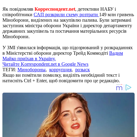
Як повідомляв
Корреспондент.net
, детективи НАБУ і
співробітники
САП розкрили схему розтрати
149 млн гривень
Міноборони, виділених на закупівлю палива. Були затримані
заступник міністра оборони України і директор департаменту
державних закупівель та постачання матеріальних ресурсів
Міноборони.
У ЗМІ з'явилася інформація, що підозрюваний у розкраданнях
в Міністерстві оборони директор Трейд Коммодіті
Вадим
Майко приїхав в Україну.
Читайте Korrespondent.net в Google News
ТЕГИ:
Минобороны
,
коррупция
,
розыск
Якщо ви помітили помилку, виділіть необхідний текст і
натисніть Ctrl + Enter, щоб повідомити про це редакцію.