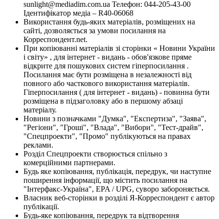
sunlight@mediadim.com.ua
Телефон: 044-205-43-00
Ідентифікатор медіа – R40-06068
Використання будь-яких матеріалів, розміщених на
сайті, дозволяється за умови посилання на
Корреспондент.net.
При копіюванні матеріалів зі сторінки « Новини України
і світу» , для інтернет - видань - обов'язкове пряме
відкрите для пошукових систем гіперпосилання .
Посилання має бути розміщена в незалежності від
повного або часткового використання матеріалів.
Гіперпосилання ( для інтернет - видань) - повинна бути
розміщена в підзаголовку або в першому абзаці
матеріалу.
Новини з позначками "Думка", "Експертиза", "Заява",
"Регіони", "Гроші", "Влада", "Вибори", "Тест-драйв",
"Спецпроекти", "Промо" публікуються на правах
реклами.
Розділ Спецпроекти створюється спільно з
комерційними партнерами.
Будь яке копіювання, публікація, передрук, чи наступне
поширення інформації, що містить посилання на
"Інтерфакс-Україна", EPA / UPG, суворо забороняється.
Власник веб-сторінки в розділі Я-Корреспондент є автор
публікації.
Будь-яке копіювання, передрук та відтворення