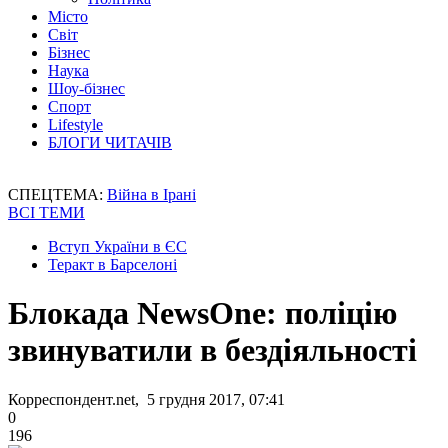
Місто
Світ
Бізнес
Наука
Шоу-бізнес
Спорт
Lifestyle
БЛОГИ ЧИТАЧІВ
СПЕЦТЕМА:
Війна в Ірані
ВСІ ТЕМИ
Вступ України в ЄС
Теракт в Барселоні
Блокада NewsOne: поліцію
звинуватили в бездіяльності
Корреспондент.net, 5 грудня 2017, 07:41
0
196