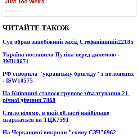
ЧИТАЙТЕ ТАКОЖ
Суд обрав запобіжний захід Стефанішиній
22185
Україна поставила Путіна перед дилемою -
ЗМІ
10674
РФ створила "українську бригаду" з полонених
- ISW
10575
На Київщині сталося групове зґвалтування 21-
річної дівчини
7868
Стало відомо, в якій області найбільше
скаржаться на ТЦК
7591
На Черкащині викрили "схему СЗЧ"
6962