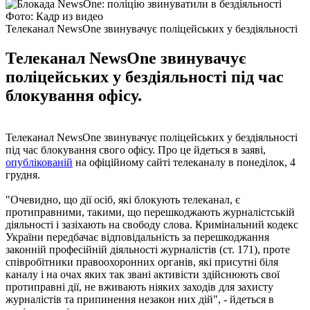
Фото: Кадр из видео
Телеканал NewsOne звинувачує поліцейських у бездіяльності
Телеканал NewsOne звинувачує
поліцейських у бездіяльності під час
блокування офісу.
Телеканал NewsOne звинувачує поліцейських у бездіяльності
під час блокування свого офісу. Про це йдеться в заяві,
опублікованій
на офіційному сайті телеканалу в понеділок, 4
грудня.
"Очевидно, що дії осіб, які блокують телеканал, є
протиправними, такими, що перешкоджають журналістській
діяльності і зазіхають на свободу слова. Кримінальний кодекс
України передбачає відповідальність за перешкоджання
законній професійній діяльності журналістів (ст. 171), проте
співробітники правоохоронних органів, які присутні біля
каналу і на очах яких так звані активісти здійснюють свої
протиправні дії, не вживають ніяких заходів для захисту
журналістів та припинення незакон них дій", - йдеться в