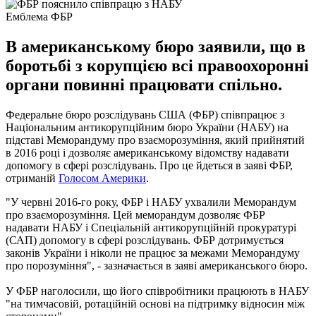
Емблема ФБР
В американському бюро заявили, що в
боротьбі з корупцією всі правоохоронні
органи повинні працювати спільно.
Федеральне бюро розслідувань США (ФБР) співпрацює з
Національним антикорупційним бюро України (НАБУ) на
підставі Меморандуму про взаєморозуміння, який прийнятий
в 2016 році і дозволяє американському відомству надавати
допомогу в сфері розслідувань. Про це йдеться в заяві ФБР,
отриманій
Голосом Америки
.
"У червні 2016-го року, ФБР і НАБУ ухвалили Меморандум
про взаєморозуміння. Цей меморандум дозволяє ФБР
надавати НАБУ і Спеціальній антикорупційній прокуратурі
(САП) допомогу в сфері розслідувань. ФБР дотримується
законів України і ніколи не працює за межами Меморандуму
про порозуміння", - зазначається в заяві американського бюро.
У ФБР наголосили, що його співробітники працюють в НАБУ
"на тимчасовій, ротаційній основі на підтримку відносин між