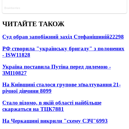
ЧИТАЙТЕ ТАКОЖ
Суд обрав запобіжний захід Стефанішиній
22298
РФ створила "українську бригаду" з полонених
- ISW
11828
Україна поставила Путіна перед дилемою -
ЗМІ
10827
На Київщині сталося групове зґвалтування 21-
річної дівчини
8099
Стало відомо, в якій області найбільше
скаржаться на ТЦК
7881
На Черкащині викрили "схему СЗЧ"
6993