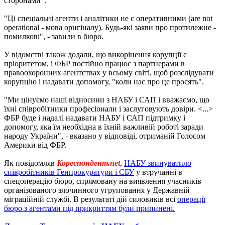
сторонами".
"Ці спеціальні агенти і аналітики не є оперативними (are not
operational - мова оригіналу). Будь-які заяви про протилежне -
помилкові", - завили в бюро.
У відомстві також додали, що викорінення корупції є
пріоритетом, і ФБР постійно працює з партнерами в
правоохоронних агентствах у всьому світі, щоб розслідувати
корупцію і надавати допомогу, "коли нас про це просять".
"Ми цінуємо наші відносини з НАБУ і САП і вважаємо, що
їхні співробітники професіонали і заслуговують довіри. <...>
ФБР буде і надалі надавати НАБУ і САП підтримку і
допомогу, яка їм необхідна в їхній важливій роботі заради
народу України", - вказано у відповіді, отриманій Голосом
Америки від ФБР.
Як повідомляв
Кореспондент.net
,
НАБУ звинуватило
співробітників Генпрокуратури і СБУ
у втручанні в
спецоперацію бюро, спрямовану на виявлення учасників
організованого злочинного угруповання у Державній
міграційній службі. В результаті дій силовиків всі
операції
бюро з агентами під прикриттям були припинені.