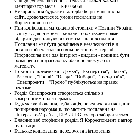
sunlight@mediadim.com.ua
Телефон: 044-205-43-00
Ідентифікатор медіа – R40-06068
Використання будь-яких матеріалів, розміщених на
сайті, дозволяється за умови посилання на
Корреспондент.net.
При копіюванні матеріалів зі сторінки « Новини України
і світу» , для інтернет - видань - обов'язкове пряме
відкрите для пошукових систем гіперпосилання .
Посилання має бути розміщена в незалежності від
повного або часткового використання матеріалів.
Гіперпосилання ( для інтернет - видань) - повинна бути
розміщена в підзаголовку або в першому абзаці
матеріалу.
Новини з позначками "Думка", "Експертиза", "Заява",
"Регіони", "Гроші", "Влада", "Вибори", "Тест-драйв",
"Спецпроекти", "Промо" публікуються на правах
реклами.
Розділ Спецпроекти створюється спільно з
комерційними партнерами.
Будь яке копіювання, публікація, передрук, чи наступне
поширення інформації, що містить посилання на
"Інтерфакс-Україна", EPA / UPG, суворо забороняється.
Власник веб-сторінки в розділі Я-Корреспондент є автор
публікації.
Будь-яке копіювання, передрук та відтворення