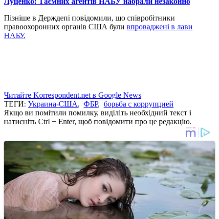
Луценко: Таємних агентів НАБУ набрали незаконно
Пізніше в Держдепі повідомили, що співробітники
правоохоронних органів США були
впроваджені в лави
НАБУ.
Читайте Korrespondent.net в Google News
ТЕГИ:
Украина-США
,
ФБР
,
борьба с коррупцией
Якщо ви помітили помилку, виділіть необхідний текст і
натисніть Ctrl + Enter, щоб повідомити про це редакцію.