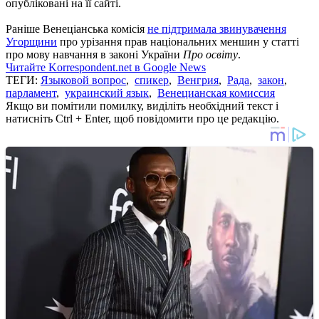
опубліковані на її сайті.
Раніше Венеціанська комісія
не підтримала звинувачення
Угорщини
про урізання прав національних меншин у статті
про мову навчання в законі України
Про освіту
.
Читайте Korrespondent.net в Google News
ТЕГИ:
Языковой вопрос
,
спикер
,
Венгрия
,
Рада
,
закон
,
парламент
,
украинский язык
,
Венецианская комиссия
Якщо ви помітили помилку, виділіть необхідний текст і
натисніть Ctrl + Enter, щоб повідомити про це редакцію.