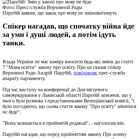
Фото: Пресс-служба Верховной Рады
Парубій заявив, що закон про мову не змінюватимуть
Спікер нагадав, що спочатку війна йде
за уми і душі людей, а потім ідуть
танки.
Влада України не має наміру вносити будь-які зміни до статті
7 "Мова освіти" закону про освіту. Про це сказав спікер
Верховної Ради Андрій Парубій,
повідомляє
прес-служба
апарату парламенту.
Під час виступу на конференції до Дня місцевого
самоврядування у Львівській області Парубій зазначив, що у
нього була розмова з представниками Венеціанської комісії, "і
було погоджено, що сьома стаття закону "Про освіту" мінятися
не буде".
"Вона залишиться в прийнятій редакції", - наголосив він.
Парубій нагадав, що перед прийняттям закону
Про освіту