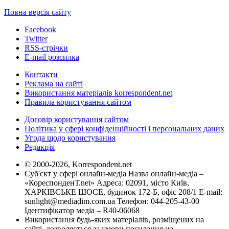
Повна версія сайту
Facebook
Twitter
RSS-стрічки
E-mail розсилка
Контакти
Реклама на сайті
Використання матеріалів korrespondent.net
Правила користування сайтом
Договір користування сайтом
Політика у сфері конфіденційності і персональних даних
Угода щодо користування
Редакція
© 2000-2026, Korrespondent.net
Суб'єкт у сфері онлайн-медіа Назва онлайн-медіа –
«КореспонденТ.net» Адреса: 02091, місто Київ,
ХАРКІВСЬКЕ ШОСЕ, будинок 172-Б, офіс 208/1 E-mail:
sunlight@mediadim.com.ua
Телефон: 044-205-43-00
Ідентифікатор медіа – R40-06068
Використання будь-яких матеріалів, розміщених на
сайті, дозволяється за умови посилання на