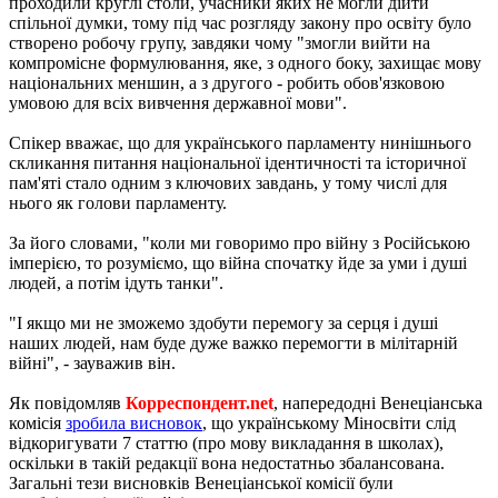
проходили круглі столи, учасники яких не могли дійти
спільної думки, тому під час розгляду закону про освіту було
створено робочу групу, завдяки чому "змогли вийти на
компромісне формулювання, яке, з одного боку, захищає мову
національних меншин, а з другого - робить обов'язковою
умовою для всіх вивчення державної мови".
Спікер вважає, що для українського парламенту нинішнього
скликання питання національної ідентичності та історичної
пам'яті стало одним з ключових завдань, у тому числі для
нього як голови парламенту.
За його словами, "коли ми говоримо про війну з Російською
імперією, то розуміємо, що війна спочатку йде за уми і душі
людей, а потім ідуть танки".
"І якщо ми не зможемо здобути перемогу за серця і душі
наших людей, нам буде дуже важко перемогти в мілітарній
війні", - зауважив він.
Як повідомляв
Корреспондент.net
, напередодні Венеціанська
комісія
зробила висновок
, що українському Міносвіти слід
відкоригувати 7 статтю (про мову викладання в школах),
оскільки в такій редакції вона недостатньо збалансована.
Загальні тези висновків Венеціанської комісії були