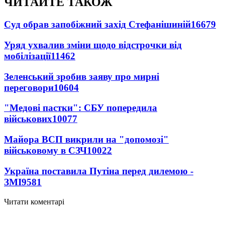
ЧИТАЙТЕ ТАКОЖ
Суд обрав запобіжний захід Стефанішиній
16679
Уряд ухвалив зміни щодо відстрочки від
мобілізації
11462
Зеленський зробив заяву про мирні
переговори
10604
"Медові пастки": СБУ попередила
військових
10077
Майора ВСП викрили на "допомозі"
військовому в СЗЧ
10022
Україна поставила Путіна перед дилемою -
ЗМІ
9581
Читати коментарі