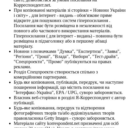
Корреспондент.net.
При копіюванні матеріалів зі сторінки « Новини України
і світу» , для інтернет - видань - обов'язкове пряме
відкрите для пошукових систем гіперпосилання .
Посилання має бути розміщена в незалежності від
повного або часткового використання матеріалів.
Гіперпосилання ( для інтернет - видань) - повинна бути
розміщена в підзаголовку або в першому абзаці
матеріалу.
Новини з позначками "Думка", "Експертиза", "Заява",
"Регіони", "Гроші", "Влада", "Вибори", "Тест-драйв",
"Спецпроекти", "Промо" публікуються на правах
реклами.
Розділ Спецпроекти створюється спільно з
комерційними партнерами.
Будь яке копіювання, публікація, передрук, чи наступне
поширення інформації, що містить посилання на
"Інтерфакс-Україна", EPA / UPG, суворо забороняється.
Власник веб-сторінки в розділі Я-Корреспондент є автор
публікації.
Будь-яке копіювання, передрук та відтворення
фотографічних творів та/або аудіовізуальних творів
правовласника Getty Images - суворо забороняється.
Матеріали сайту korrespondent.net призначені для осіб