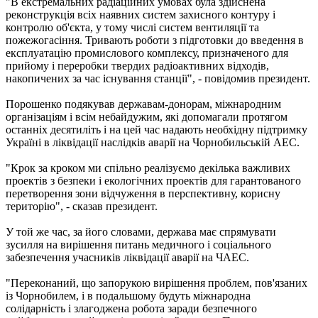
"В екстремальних радіаційних умовах була здійснена
реконструкція всіх наявних систем захисного контуру і
контролю об'єкта, у тому числі систем вентиляції та
пожежогасіння. Тривають роботи з підготовки до введення в
експлуатацію промислового комплексу, призначеного для
прийому і переробки твердих радіоактивних відходів,
накопичених за час існування станції", - повідомив президент.
Порошенко подякував державам-донорам, міжнародним
організаціям і всім небайдужим, які допомагали протягом
останніх десятиліть і на цей час надають необхідну підтримку
Україні в ліквідації наслідків аварії на Чорнобильській АЕС.
"Крок за кроком ми спільно реалізуємо декілька важливих
проектів з безпеки і екологічних проектів для гарантованого
перетворення зони відчуження в перспективну, корисну
територію", - сказав президент.
У той же час, за його словами, держава має спрямувати
зусилля на вирішення питань медичного і соціального
забезпечення учасників ліквідації аварії на ЧАЕС.
"Переконаний, що запорукою вирішення проблем, пов'язаних
із Чорнобилем, і в подальшому будуть міжнародна
солідарність і злагоджена робота заради безпечного