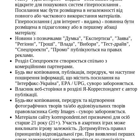
відкрите для пошукових систем гіперпосилання .
Посилання має бути розміщена в незалежності від
повного або часткового використання матеріалів.
Гіперпосилання ( для інтернет - видань) - повинна бути
розміщена в підзаголовку або в першому абзаці
матеріалу.
Новини з позначками "Думка", "Експертиза", "Заява",
"Регіони", "Гроші", "Влада", "Вибори", "Тест-драйв",
"Спецпроекти", "Промо" публікуються на правах
реклами.
Розділ Спецпроекти створюється спільно з
комерційними партнерами.
Будь яке копіювання, публікація, передрук, чи наступне
поширення інформації, що містить посилання на
"Інтерфакс-Україна", EPA / UPG, суворо забороняється.
Власник веб-сторінки в розділі Я-Корреспондент є автор
публікації.
Будь-яке копіювання, передрук та відтворення
фотографічних творів та/або аудіовізуальних творів
правовласника Getty Images - суворо забороняється.
Матеріали сайту korrespondent.net призначені для осіб
старше 21 року (21+). Участь в азартних іграх може
викликати ігрову залежність. Дотримуйтесь правил
(принципів) відповідальної гри. При виявленні перших
ознак залежності негайно зверніться до спеціаліста.