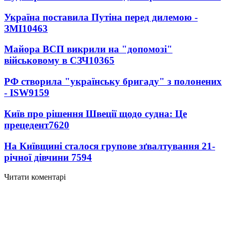
Україна поставила Путіна перед дилемою -
ЗМІ
10463
Майора ВСП викрили на "допомозі"
військовому в СЗЧ
10365
РФ створила "українську бригаду" з полонених
- ISW
9159
Київ про рішення Швеції щодо судна: Це
прецедент
7620
На Київщині сталося групове зґвалтування 21-
річної дівчини
7594
Читати коментарі