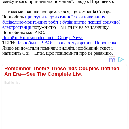
майбутнього прийдешніх поколінь", - додав Порошенко.
Нагадаємо, раніше повідомлялося, що компанія Солар-
Чорнобиль
приступила до активної фази виконання
будівельно-монтажних робіт з будівництва першої сонячної
електростанції
потужністю 1 МВт/Пік на майданчику
Чорнобильської АЕС.
Читайте Korrespondent.net в Google News
ТЕГИ:
Чернобыль
,
ЧАЭС
,
зона отчуждения
,
Порошенко
Якщо ви помітили помилку, виділіть необхідний текст і
натисніть Ctrl + Enter, щоб повідомити про це редакцію.