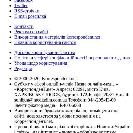
Facebook
Twitter
RSS-стрічки
E-mail розсилка
Контакти
Реклама на сайті
Використання матеріалів korrespondent.net
Правила користування сайтом
Договір користування сайтом
Політика у сфері конфіденційності і персональних даних
Угода щодо користування
Редакція
© 2000-2026, Korrespondent.net
Суб'єкт у сфері онлайн-медіа Назва онлайн-медіа –
«КореспонденТ.net» Адреса: 02091, місто Київ,
ХАРКІВСЬКЕ ШОСЕ, будинок 172-Б, офіс 208/1 E-mail:
sunlight@mediadim.com.ua
Телефон: 044-205-43-00
Ідентифікатор медіа – R40-06068
Використання будь-яких матеріалів, розміщених на
сайті, дозволяється за умови посилання на
Корреспондент.net.
При копіюванні матеріалів зі сторінки « Новини України
і світу» , для інтернет - видань - обов'язкове пряме