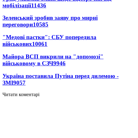
мобілізації
11436
Зеленський зробив заяву про мирні
переговори
10585
"Медові пастки": СБУ попередила
військових
10061
Майора ВСП викрили на "допомозі"
військовому в СЗЧ
9946
Україна поставила Путіна перед дилемою -
ЗМІ
9057
Читати коментарі