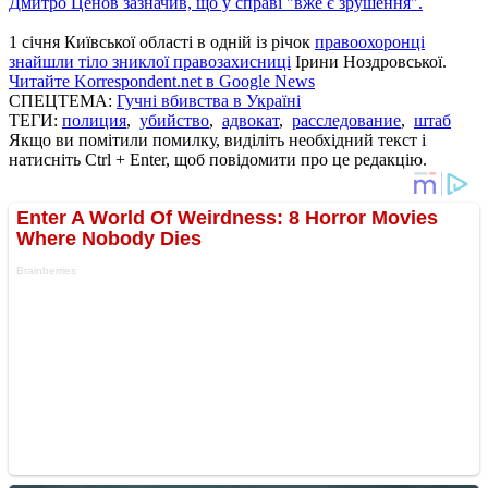
Дмитро Ценов зазначив, що у справі "вже є зрушення".
1 січня Київської області в одній із річок
правоохоронці
знайшли тіло зниклої правозахисниці
Ірини Ноздровської.
Читайте Korrespondent.net в Google News
СПЕЦТЕМА:
Гучні вбивства в Україні
ТЕГИ:
полиция
,
убийство
,
адвокат
,
расследование
,
штаб
Якщо ви помітили помилку, виділіть необхідний текст і
натисніть Ctrl + Enter, щоб повідомити про це редакцію.