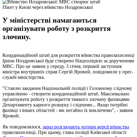
Пікет у Києві через вбивство Ноздровської
У міністерстві намагаються
організувати роботу з розкриття
злочину.
Координаційний штаб для розкриття вбивства правозахисниці
Ірини Ноздровської буде створено Нацполіцією за дорученням
МВС. Про це заявив у середу, 3 січня, перший заступник
міністра внутрішніх справ Сергій Яровий, повідомили у прес-
службі міністерства.
"Ставлю завдання Національній поліції і Головному слідчому
управлінню - створити координаційний штаб. Максимально
організувати роботу з розкриття тяжкого злочину фахівцями
Департаменту карного розшуку і слідчими... Якщо потрібні
фахівці з інших областей - ми негайно їх викличемо", - заявив
Яровий.
Як повідомлялося,
зараз розглядають чотири версії вбивства
правозахисниці. При цьому, глава поліції Київської області