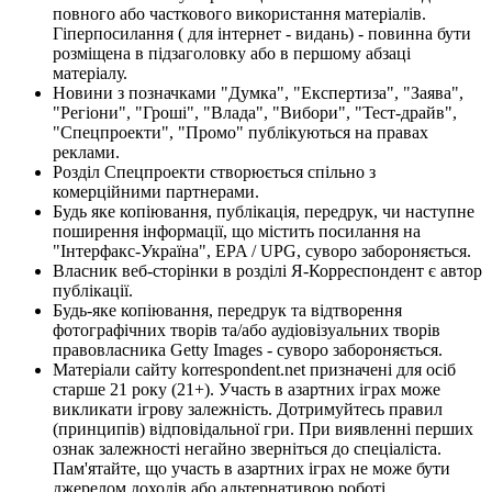
повного або часткового використання матеріалів.
Гіперпосилання ( для інтернет - видань) - повинна бути
розміщена в підзаголовку або в першому абзаці
матеріалу.
Новини з позначками "Думка", "Експертиза", "Заява",
"Регіони", "Гроші", "Влада", "Вибори", "Тест-драйв",
"Спецпроекти", "Промо" публікуються на правах
реклами.
Розділ Спецпроекти створюється спільно з
комерційними партнерами.
Будь яке копіювання, публікація, передрук, чи наступне
поширення інформації, що містить посилання на
"Інтерфакс-Україна", EPA / UPG, суворо забороняється.
Власник веб-сторінки в розділі Я-Корреспондент є автор
публікації.
Будь-яке копіювання, передрук та відтворення
фотографічних творів та/або аудіовізуальних творів
правовласника Getty Images - суворо забороняється.
Матеріали сайту korrespondent.net призначені для осіб
старше 21 року (21+). Участь в азартних іграх може
викликати ігрову залежність. Дотримуйтесь правил
(принципів) відповідальної гри. При виявленні перших
ознак залежності негайно зверніться до спеціаліста.
Пам'ятайте, що участь в азартних іграх не може бути
джерелом доходів або альтернативою роботі.