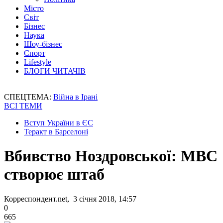
Місто
Світ
Бізнес
Наука
Шоу-бізнес
Спорт
Lifestyle
БЛОГИ ЧИТАЧІВ
СПЕЦТЕМА:
Війна в Ірані
ВСІ ТЕМИ
Вступ України в ЄС
Теракт в Барселоні
Вбивство Ноздровської: МВС
створює штаб
Корреспондент.net, 3 січня 2018, 14:57
0
665