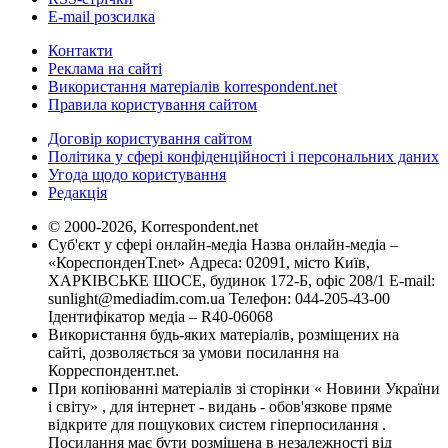
E-mail розсилка
Контакти
Реклама на сайті
Використання матеріалів korrespondent.net
Правила користування сайтом
Договір користування сайтом
Політика у сфері конфіденційності і персональних даних
Угода щодо користування
Редакція
© 2000-2026, Korrespondent.net
Суб'єкт у сфері онлайн-медіа Назва онлайн-медіа –
«КореспонденТ.net» Адреса: 02091, місто Київ,
ХАРКІВСЬКЕ ШОСЕ, будинок 172-Б, офіс 208/1 E-mail:
sunlight@mediadim.com.ua
Телефон: 044-205-43-00
Ідентифікатор медіа – R40-06068
Використання будь-яких матеріалів, розміщених на
сайті, дозволяється за умови посилання на
Корреспондент.net.
При копіюванні матеріалів зі сторінки « Новини України
і світу» , для інтернет - видань - обов'язкове пряме
відкрите для пошукових систем гіперпосилання .
Посилання має бути розміщена в незалежності від