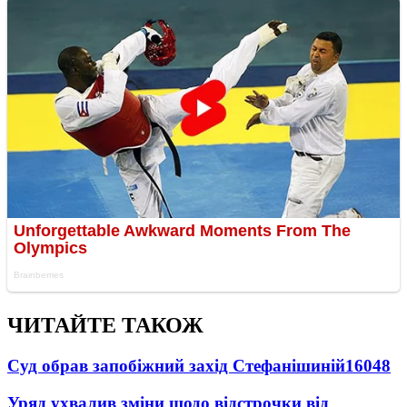
ЧИТАЙТЕ ТАКОЖ
Суд обрав запобіжний захід Стефанішиній
16048
Уряд ухвалив зміни щодо відстрочки від