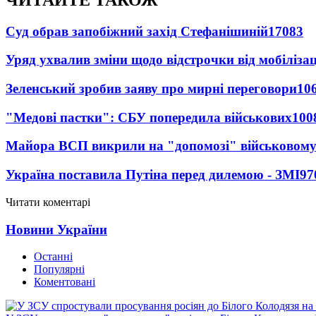
Суд обрав запобіжний захід Стефанішиній
17083
Уряд ухвалив зміни щодо відстрочки від мобілізац
Зеленський зробив заяву про мирні переговори
10
"Медові пастки": СБУ попередила військових
100
Майора ВСП викрили на "допомозі" військовому
Україна поставила Путіна перед дилемою - ЗМІ
97
Читати коментарі
Новини України
Останні
Популярні
Коментовані