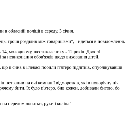
 в обласній поліції в середу, 3 січня.
ць: гроші розділив між товаришами", - йдеться в повідомленні.
 14, молодшому, шестикласнику - 12 років. Двоє зі
і за невиконання обов'язків щодо виховання дітей.
 що її сина в Глевасі побили п'ятеро підлітків, опублікувавши
ін потрапив на очі компанії відморозків, які в новорічну ніч
рячому бити, їх було п'ятеро, бив кожен, добивали битою, бо
 на перелом лопатки, руки і коліна".