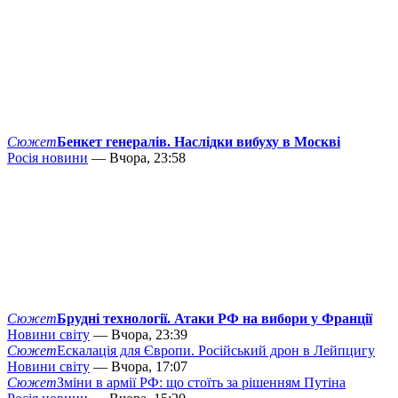
Сюжет
Бенкет генералів. Наслідки вибуху в Москві
Росія новини
— Вчора, 23:58
Сюжет
Брудні технології. Атаки РФ на вибори у Франції
Новини світу
— Вчора, 23:39
Сюжет
Ескалація для Європи. Російський дрон в Лейпцигу
Новини світу
— Вчора, 17:07
Сюжет
Зміни в армії РФ: що стоїть за рішенням Путіна