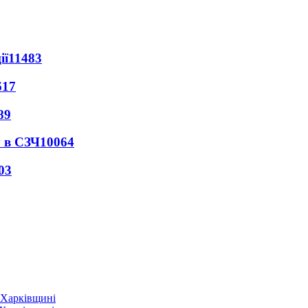
ії
11483
617
89
 в СЗЧ
10064
03