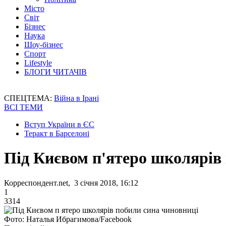
Місто
Світ
Бізнес
Наука
Шоу-бізнес
Спорт
Lifestyle
БЛОГИ ЧИТАЧІВ
СПЕЦТЕМА:
Війна в Ірані
ВСІ ТЕМИ
Вступ України в ЄС
Теракт в Барселоні
Під Києвом п'ятеро школярів
Корреспондент.net, 3 січня 2018, 16:12
1
3314
Фото: Наталья Ибрагимова/Facebook