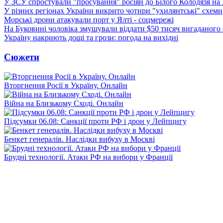
У ЗСУ спростували "просування" росіян до Білого Колодязя на
У різних регіонах України викрито чотири "ухилянтські" схеми
Морські дрони атакували порт у Ялті - соцмережі
На Буковині чоловіка змушували віддати $50 тисяч вигаданого
Україну накриють дощі та грози: погода на вихідні
Сюжети
Вторгнення Росії в Україну. Онлайн
Війна на Близькому Сході. Онлайн
Підсумки 06.08: Санкції проти РФ і дрон у Лейпцигу
Бенкет генералів. Наслідки вибуху в Москві
Брудні технології. Атаки РФ на вибори у Франції