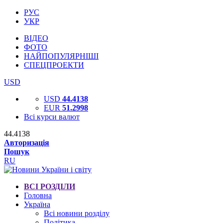
РУС
УКР
ВІДЕО
ФОТО
НАЙПОПУЛЯРНІШІ
СПЕЦПРОЕКТИ
USD
USD
44.4138
EUR
51.2998
Всі курси валют
44.4138
Авторизація
Пошук
RU
ВСІ РОЗДІЛИ
Головна
Україна
Всі новини розділу
Політика