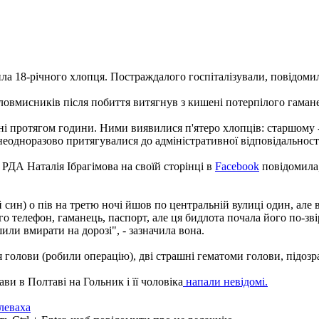
ила 18-річного хлопця. Постраждалого госпіталізували, повідомили
ловмисників після побиття витягнув з кишені потерпілого гамане
ні протягом години. Ними виявилися п'ятеро хлопців: старшому -
неодноразово притягувалися до адміністративної відповідальност
 РДА Наталія Ібрагімова на своїй сторінці в
Facebook
повідомила,
 син) о пів на третю ночі йшов по центральній вулиці один, але в
о телефон, гаманець, паспорт, але ця бидлота почала його по-зві
или вмирати на дорозі", - зазначила вона.
я голови (робили операцію), дві страшні гематоми голови, підозра
ви в Полтаві на Гольник і її чоловіка
напали невідомі.
леваха