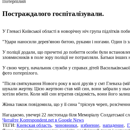
Потерпілий
Постраждалого госпіталізували.
У Глевасі Київської області в новорічну ніч група підлітків поб
"Удари наносили дерев'яною битою, руками і ногами. Один із з
У поліції додали, що причетні до побиття особи були встановле
зловмисників в поле зору поліції не потрапляли. Батьки інших 
У свою чергу, начальник служби у справах дітей Васильківської
фото потерпілого.
"Після святкування Нового року в колі друзів у смт Глеваха (мій
шукали жертву. Цією жертвою став мій син, вони забрали у ньог
хотіли вбити. Коли мій син втратив свідомість, вони його залиш
Жінка також повідомила, що у її сина "тріснув череп, розсіченн
Нагадаємо, увечері 22 листопада біля Меморіалу Солдатської сла
Читайте Korrespondent.net в Google News
ТЕГИ:
Киевская область
,
чиновники
,
избиение
,
нападение
,
Г