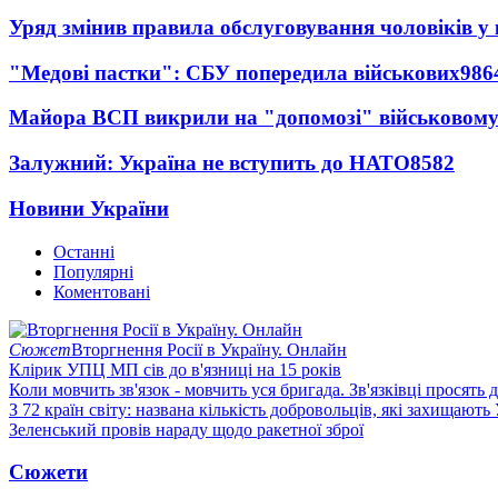
Уряд змінив правила обслуговування чоловіків у
"Медові пастки": СБУ попередила військових
986
Майора ВСП викрили на "допомозі" військовому
Залужний: Україна не вступить до НАТО
8582
Новини України
Останні
Популярні
Коментовані
Сюжет
Вторгнення Росії в Україну. Онлайн
Клірик УПЦ МП сів до в'язниці на 15 років
Коли мовчить зв'язок - мовчить уся бригада. Зв'язківці просять
З 72 країн світу: названа кількість добровольців, які захищають
Зеленський провів нараду щодо ракетної зброї
Сюжети