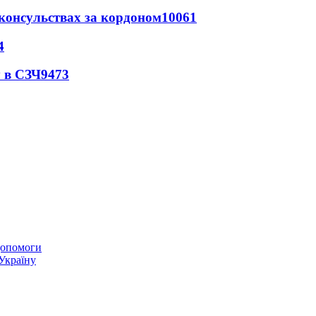
 консульствах за кордоном
10061
4
 в СЗЧ
9473
 допомоги
 Україну