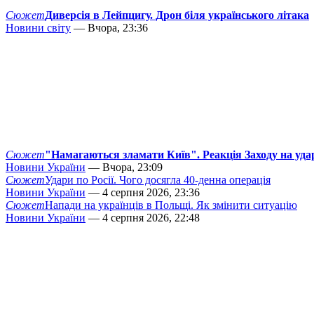
Сюжет
Диверсія в Лейпцигу. Дрон біля українського літака
Новини світу
— Вчора, 23:36
Сюжет
"Намагаються зламати Київ". Реакція Заходу на уда
Новини України
— Вчора, 23:09
Сюжет
Удари по Росії. Чого досягла 40-денна операція
Новини України
— 4 серпня 2026, 23:36
Сюжет
Напади на українців в Польщі. Як змінити ситуацію
Новини України
— 4 серпня 2026, 22:48