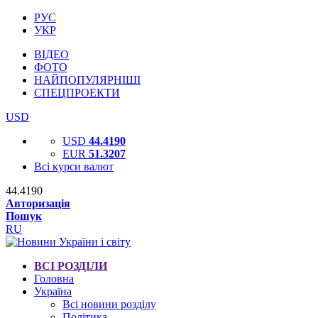
РУС
УКР
ВІДЕО
ФОТО
НАЙПОПУЛЯРНІШІ
СПЕЦПРОЕКТИ
USD
USD
44.4190
EUR
51.3207
Всі курси валют
44.4190
Авторизація
Пошук
RU
ВСІ РОЗДІЛИ
Головна
Україна
Всі новини розділу
Політика