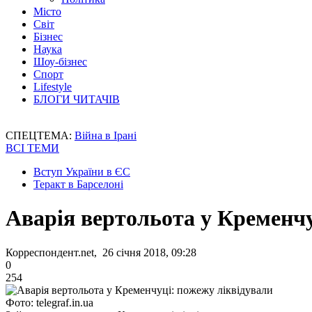
Місто
Світ
Бізнес
Наука
Шоу-бізнес
Спорт
Lifestyle
БЛОГИ ЧИТАЧІВ
СПЕЦТЕМА:
Війна в Ірані
ВСІ ТЕМИ
Вступ України в ЄС
Теракт в Барселоні
Аварія вертольота у Кременчу
Корреспондент.net, 26 січня 2018, 09:28
0
254
Фото: telegraf.in.ua