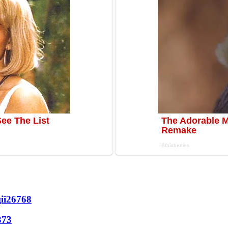
ії
26768
373