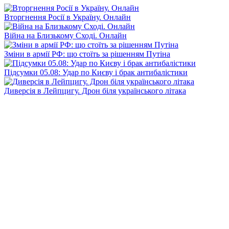
Вторгнення Росії в Україну. Онлайн
Війна на Близькому Сході. Онлайн
Зміни в армії РФ: що стоїть за рішенням Путіна
Підсумки 05.08: Удар по Києву і брак антибалістики
Диверсія в Лейпцигу. Дрон біля українського літака