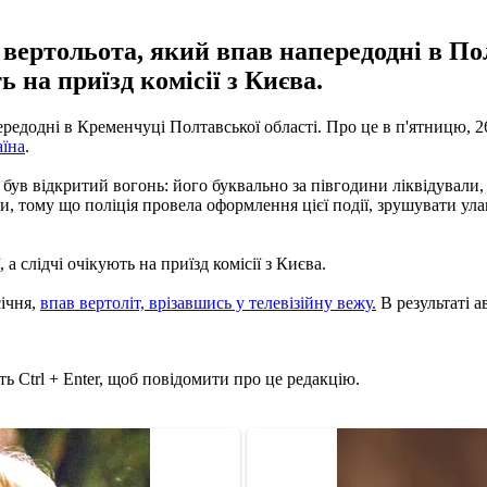
 вертольота, який впав напередодні в П
ь на приїзд комісії з Києва.
ередодні в Кременчуці Полтавської області. Про це в п'ятницю, 
аїна
.
 був відкритий вогонь: його буквально за півгодини ліквідували, 
и, тому що поліція провела оформлення цієї події, зрушувати ула
а слідчі очікують на приїзд комісії з Києва.
січня,
впав вертоліт, врізавшись у телевізійну вежу.
В результаті а
ь Ctrl + Enter, щоб повідомити про це редакцію.