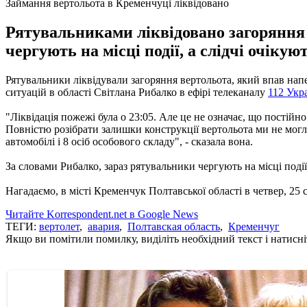
Займання вертольота в Кременчуці ліквідовано
Рятувальниками ліквідовано загоряння
чергують на місці події, а слідчі очікуют
Рятувальники ліквідували загоряння вертольота, який впав нап
ситуацій в області Світлана Рибалко в ефірі телеканалу
112 Укр
"Ліквідація пожежі була о 23:05. Але це не означає, що постійно
Повністю розібрати залишки конструкції вертольота ми не могл
автомобілі і 8 осіб особового складу", - сказала вона.
За словами Рибалко, зараз рятувальники чергують на місці події, 
Нагадаємо, в місті Кременчук Полтавської області в четвер, 25 
Читайте Korrespondent.net в Google News
ТЕГИ:
вертолет
,
авария
,
Полтавская область
,
Кременчуг
Якщо ви помітили помилку, виділіть необхідний текст і натисніт