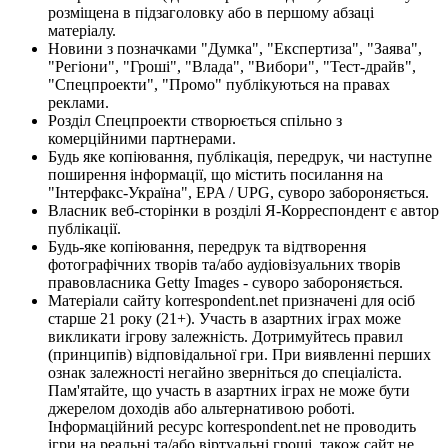
розміщена в підзаголовку або в першому абзаці
матеріалу.
Новини з позначками "Думка", "Експертиза", "Заява",
"Регіони", "Гроші", "Влада", "Вибори", "Тест-драйв",
"Спецпроекти", "Промо" публікуються на правах
реклами.
Розділ Спецпроекти створюється спільно з
комерційними партнерами.
Будь яке копіювання, публікація, передрук, чи наступне
поширення інформації, що містить посилання на
"Інтерфакс-Україна", EPA / UPG, суворо забороняється.
Власник веб-сторінки в розділі Я-Корреспондент є автор
публікації.
Будь-яке копіювання, передрук та відтворення
фотографічних творів та/або аудіовізуальних творів
правовласника Getty Images - суворо забороняється.
Матеріали сайту korrespondent.net призначені для осіб
старше 21 року (21+). Участь в азартних іграх може
викликати ігрову залежність. Дотримуйтесь правил
(принципів) відповідальної гри. При виявленні перших
ознак залежності негайно зверніться до спеціаліста.
Пам'ятайте, що участь в азартних іграх не може бути
джерелом доходів або альтернативою роботі.
Інформаційний ресурс korrespondent.net не проводить
ігри на реальні та/або віртуальні гроші, також сайт не