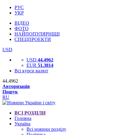
РУС
УКР
ВІДЕО
ФОТО
НАЙПОПУЛЯРНІШІ
СПЕЦПРОЕКТИ
USD
USD
44.4962
EUR
51.3814
Всі курси валют
44.4962
Авторизація
Пошук
RU
ВСІ РОЗДІЛИ
Головна
Україна
Всі новини розділу
Політика