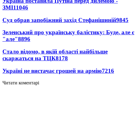
Україна поставила Путіна перед дилемою -
ЗМІ
11046
Суд обрав запобіжний захід Стефанішиній
9845
Зеленський про українську балістику: Буде, але є
"але"
8896
Стало відомо, в якій області найбільше
скаржаться на ТЦК
8178
Україні не вистачає грошей на армію
7216
Читати коментарі