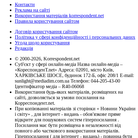
Контакти
Реклама на сайті
Використання матеріалів korrespondent.net
Правила користування сайтом
Договір користування сайтом
Політика у сфері конфіденційності і персональних даних
Угода щодо користування
Редакція
© 2000-2026, Korrespondent.net
Суб'єкт у сфері онлайн-медіа Назва онлайн-медіа –
«КореспонденТ.net» Адреса: 02091, місто Київ,
ХАРКІВСЬКЕ ШОСЕ, будинок 172-Б, офіс 208/1 E-mail:
sunlight@mediadim.com.ua
Телефон: 044-205-43-00
Ідентифікатор медіа – R40-06068
Використання будь-яких матеріалів, розміщених на
сайті, дозволяється за умови посилання на
Корреспондент.net.
При копіюванні матеріалів зі сторінки « Новини України
і світу» , для інтернет - видань - обов'язкове пряме
відкрите для пошукових систем гіперпосилання .
Посилання має бути розміщена в незалежності від
повного або часткового використання матеріалів.
Гіперпосилання ( для інтернет - видань) - повинна бути