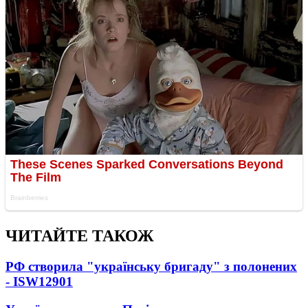
ЧИТАЙТЕ ТАКОЖ
РФ створила "українську бригаду" з полонених
- ISW
12901