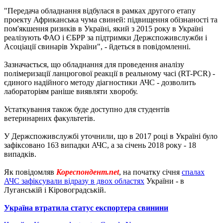
"Передача обладнання відбулася в рамках другого етапу
проекту Африканська чума свиней: підвищення обізнаності та
пом'якшення ризиків в Україні, який з 2015 року в Україні
реалізують ФАО і ЄБРР за підтримки Держспоживслужби і
Асоціації свинарів України", - йдеться в повідомленні.
Зазначається, що обладнання для проведення аналізу
полімеризації ланцюгової реакції в реальному часі (RT-PCR) -
єдиного надійного методу діагностики АЧС - дозволить
лабораторіям раніше виявляти хворобу.
Устаткування також буде доступно для студентів
ветеринарних факультетів.
У Держспоживслужбі уточнили, що в 2017 році в Україні було
зафіксовано 163 випадки АЧС, а за січень 2018 року - 18
випадків.
Як повідомляв
Кореспондент.net
, на початку січня
спалах
АЧС зафіксували відразу в двох областях
України - в
Луганській і Кіровоградській.
Україна втратила статус експортера свинини