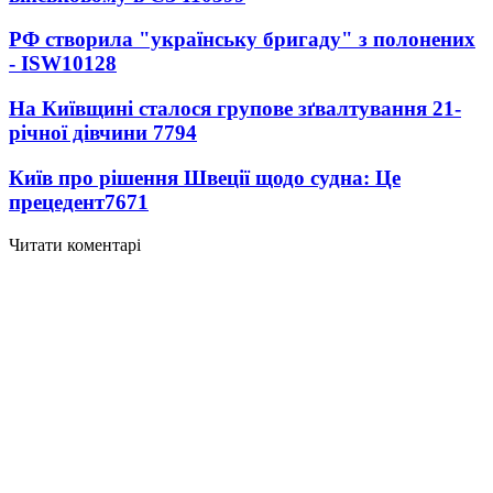
РФ створила "українську бригаду" з полонених
- ISW
10128
На Київщині сталося групове зґвалтування 21-
річної дівчини
7794
Київ про рішення Швеції щодо судна: Це
прецедент
7671
Читати коментарі