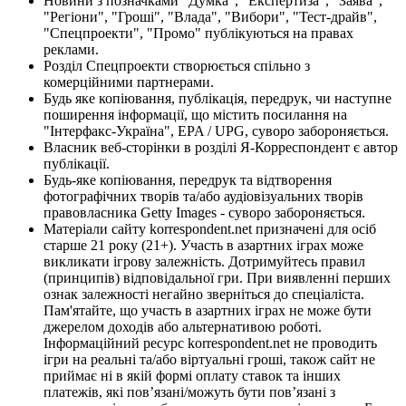
Новини з позначками "Думка", "Експертиза", "Заява",
"Регіони", "Гроші", "Влада", "Вибори", "Тест-драйв",
"Спецпроекти", "Промо" публікуються на правах
реклами.
Розділ Спецпроекти створюється спільно з
комерційними партнерами.
Будь яке копіювання, публікація, передрук, чи наступне
поширення інформації, що містить посилання на
"Інтерфакс-Україна", EPA / UPG, суворо забороняється.
Власник веб-сторінки в розділі Я-Корреспондент є автор
публікації.
Будь-яке копіювання, передрук та відтворення
фотографічних творів та/або аудіовізуальних творів
правовласника Getty Images - суворо забороняється.
Матеріали сайту korrespondent.net призначені для осіб
старше 21 року (21+). Участь в азартних іграх може
викликати ігрову залежність. Дотримуйтесь правил
(принципів) відповідальної гри. При виявленні перших
ознак залежності негайно зверніться до спеціаліста.
Пам'ятайте, що участь в азартних іграх не може бути
джерелом доходів або альтернативою роботі.
Інформаційний ресурс korrespondent.net не проводить
ігри на реальні та/або віртуальні гроші, також сайт не
приймає ні в якій формі оплату ставок та інших
платежів, які пов’язані/можуть бути пов’язані з