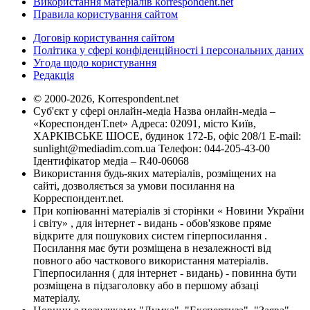
Використання матеріалів korrespondent.net
Правила користування сайтом
Договір користування сайтом
Політика у сфері конфіденційності і персональних даних
Угода щодо користування
Редакція
© 2000-2026, Korrespondent.net
Суб'єкт у сфері онлайн-медіа Назва онлайн-медіа –
«КореспонденТ.net» Адреса: 02091, місто Київ,
ХАРКІВСЬКЕ ШОСЕ, будинок 172-Б, офіс 208/1 E-mail:
sunlight@mediadim.com.ua
Телефон: 044-205-43-00
Ідентифікатор медіа – R40-06068
Використання будь-яких матеріалів, розміщених на
сайті, дозволяється за умови посилання на
Корреспондент.net.
При копіюванні матеріалів зі сторінки « Новини України
і світу» , для інтернет - видань - обов'язкове пряме
відкрите для пошукових систем гіперпосилання .
Посилання має бути розміщена в незалежності від
повного або часткового використання матеріалів.
Гіперпосилання ( для інтернет - видань) - повинна бути
розміщена в підзаголовку або в першому абзаці
матеріалу.