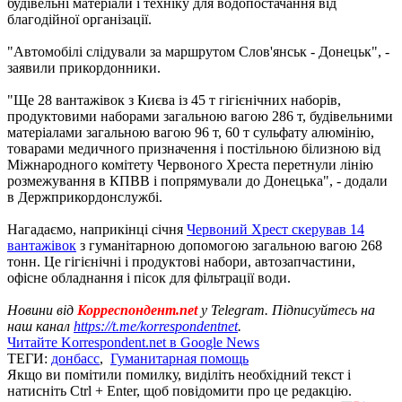
будівельні матеріали і техніку для водопостачання від
благодійної організації.
"Автомобілі слідували за маршрутом Слов'янськ - Донецьк", -
заявили прикордонники.
"Ще 28 вантажівок з Києва із 45 т гігієнічних наборів,
продуктовими наборами загальною вагою 286 т, будівельними
матеріалами загальною вагою 96 т, 60 т сульфату алюмінію,
товарами медичного призначення і постільною білизною від
Міжнародного комітету Червоного Хреста перетнули лінію
розмежування в КПВВ і попрямували до Донецька", - додали
в Держприкордонслужбі.
Нагадаємо, наприкінці січня
Червоний Хрест скерував 14
вантажівок
з гуманітарною допомогою загальною вагою 268
тонн. Це гігієнічні і продуктові набори, автозапчастини,
офісне обладнання і пісок для фільтрації води.
Новини від
Корреспондент.net
у Telegram. Підписуйтесь на
наш канал
https://t.me/korrespondentnet
.
Читайте Korrespondent.net в Google News
ТЕГИ:
донбасс
,
Гуманитарная помощь
Якщо ви помітили помилку, виділіть необхідний текст і
натисніть Ctrl + Enter, щоб повідомити про це редакцію.