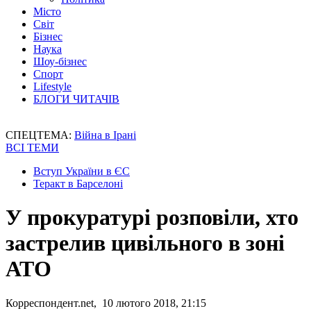
Місто
Світ
Бізнес
Наука
Шоу-бізнес
Спорт
Lifestyle
БЛОГИ ЧИТАЧІВ
СПЕЦТЕМА:
Війна в Ірані
ВСІ ТЕМИ
Вступ України в ЄС
Теракт в Барселоні
У прокуратурі розповіли, хто
застрелив цивільного в зоні
АТО
Корреспондент.net, 10 лютого 2018, 21:15