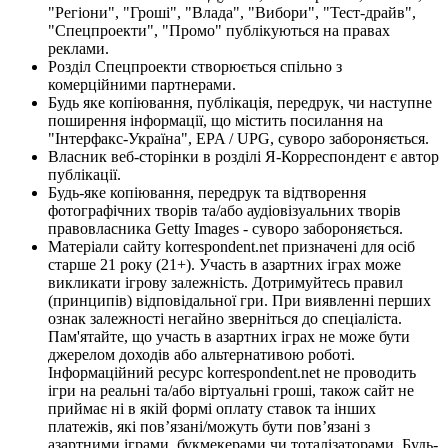
"Регіони", "Гроші", "Влада", "Вибори", "Тест-драйв",
"Спецпроекти", "Промо" публікуються на правах
реклами.
Розділ Спецпроекти створюється спільно з
комерційними партнерами.
Будь яке копіювання, публікація, передрук, чи наступне
поширення інформації, що містить посилання на
"Інтерфакс-Україна", EPA / UPG, суворо забороняється.
Власник веб-сторінки в розділі Я-Корреспондент є автор
публікації.
Будь-яке копіювання, передрук та відтворення
фотографічних творів та/або аудіовізуальних творів
правовласника Getty Images - суворо забороняється.
Матеріали сайту korrespondent.net призначені для осіб
старше 21 року (21+). Участь в азартних іграх може
викликати ігрову залежність. Дотримуйтесь правил
(принципів) відповідальної гри. При виявленні перших
ознак залежності негайно зверніться до спеціаліста.
Пам'ятайте, що участь в азартних іграх не може бути
джерелом доходів або альтернативою роботі.
Інформаційний ресурс korrespondent.net не проводить
ігри на реальні та/або віртуальні гроші, також сайт не
приймає ні в якій формі оплату ставок та інших
платежів, які пов’язані/можуть бути пов’язані з
азартними іграми, букмекерами чи тоталізаторами. Будь-