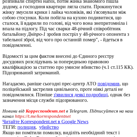
розпивали спиртні напої, потім жінка знайомого пішла
додому, а господиня квартири лягла спати. Прокинутися
жінку змусили крики і лайка чоловіків, які з'ясовували між
собою стосунки. Коли побігла на кухню подивитися, що
сталося, її вдарили по голові, від чого вона знепритомніла і
впала на підлогу. Під час сварки 48-річний співробітник
батальйону
Дніпро-1
зробив постріл у 48-річного опонента з
табельної зброї, від чого про останній помер", - йдеться в
повідомленні.
Відомості за цим фактом внесені до Єдиного реєстру
досудових розслідувань за попередньою правовою
кваліфікацією за статтею про умисне вбивство (ч.1 ст.115 КК).
Підозрюваний затриманий.
Нагадаємо, раніше сьогодні прес-центр АТО
повідомив
, що
поліцейський застрелив цивільного, проте ніякі деталі не
повідомлялися. Пізніше
з'явилися деякі подробиці
, однак без
зазначення місця служби підозрюваного.
Новини від
Корреспондент.net
в Telegram. Підписуйтеся на наш
канал
https://t.me/korrespondentnet
Читайте Korrespondent.net в Google News
ТЕГИ:
полиция
,
убийство
Якщо ви помітили помилку, виділіть необхідний текст і