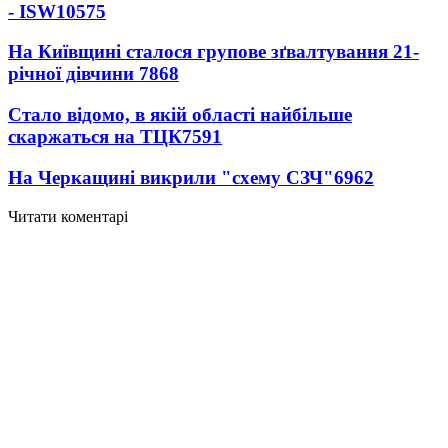
- ISW
10575
На Київщині сталося групове зґвалтування 21-
річної дівчини
7868
Стало відомо, в якій області найбільше
скаржаться на ТЦК
7591
На Черкащині викрили "схему СЗЧ"
6962
Читати коментарі