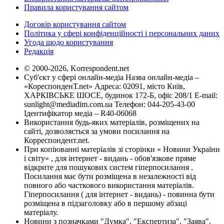
Правила користування сайтом
Договір користування сайтом
Політика у сфері конфіденційності і персональних даних
Угода щодо користування
Редакція
© 2000-2026, Korrespondent.net
Суб'єкт у сфері онлайн-медіа Назва онлайн-медіа –
«КореспонденТ.net» Адреса: 02091, місто Київ,
ХАРКІВСЬКЕ ШОСЕ, будинок 172-Б, офіс 208/1 E-mail:
sunlight@mediadim.com.ua
Телефон: 044-205-43-00
Ідентифікатор медіа – R40-06068
Використання будь-яких матеріалів, розміщених на
сайті, дозволяється за умови посилання на
Корреспондент.net.
При копіюванні матеріалів зі сторінки « Новини України
і світу» , для інтернет - видань - обов'язкове пряме
відкрите для пошукових систем гіперпосилання .
Посилання має бути розміщена в незалежності від
повного або часткового використання матеріалів.
Гіперпосилання ( для інтернет - видань) - повинна бути
розміщена в підзаголовку або в першому абзаці
матеріалу.
Новини з позначками "Думка", "Експертиза", "Заява",